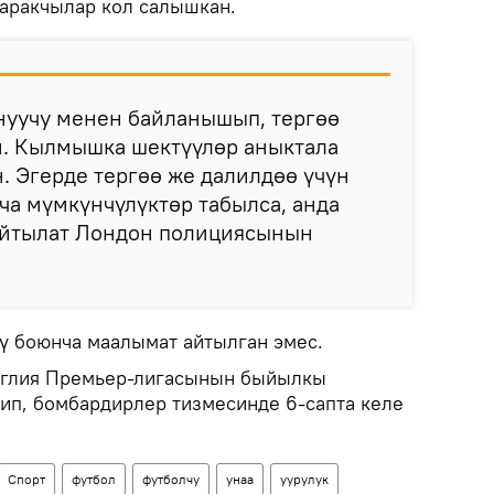
каракчылар кол салышкан.
уучу менен байланышып, тергөө
. Кылмышка шектүүлөр аныктала
н. Эгерде тергөө же далилдөө үчүн
а мүмкүнчүлүктөр табылса, анда
 айтылат Лондон полициясынын
сү боюнча маалымат айтылган эмес.
нглия Премьер-лигасынын быйылкы
зип, бомбардирлер тизмесинде 6-сапта келе
Спорт
футбол
футболчу
унаа
уурулук