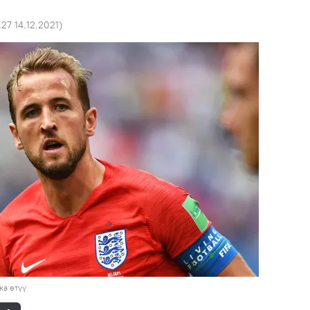
:27 14.12.2021
)
ка өтүү