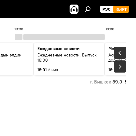
РУС
КЫРГ
18:00
19:00
Ежедневные новости
Меняющие м
йдын элдик
Ежедневные новости. Выпуск
Аскар Салымб
18:00
должен пост
совершенство
18:01
18:06
5 мин
54 мин
г. Бишкек
89.3