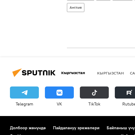
Англия
Кыргызстан
КЫРГЫЗСТАН
СА
Telegram
VK
ТikТоk
Rutub
Долбоор жөнүндө
Пайдалануу эрежелери
Байланыш үчү