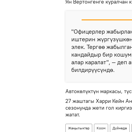
Ян Вертонгенге куралчан 
"Офицерлер жабырлан
иштерин жүргүзүшкөн
элек. Тергөө жабылга
кандайдыр бир кошумч
алар каралат", — деп
билдирүүсүндө.
Автокөлүктүн маркасы, тү
27 жаштагы Харри Кейн А
сезонунда жети гол кирги
жатат.
Жаңылыктар
Коом
Дүйнөдө