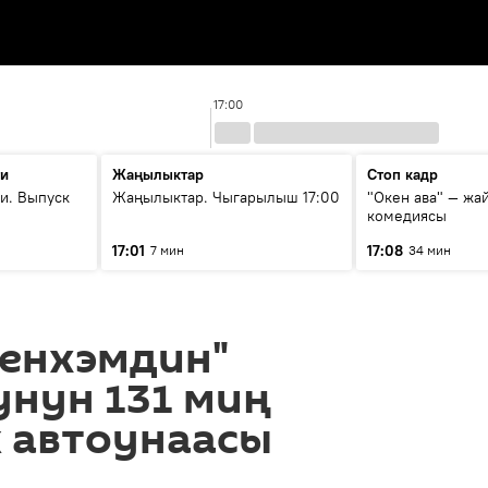
17:00
ти
Жаңылыктар
Стоп кадр
и. Выпуск
Жаңылыктар. Чыгарылыш 17:00
"Окен ава" — жа
комедиясы
17:01
17:08
7 мин
34 мин
тенхэмдин"
унун 131 миң
 автоунаасы