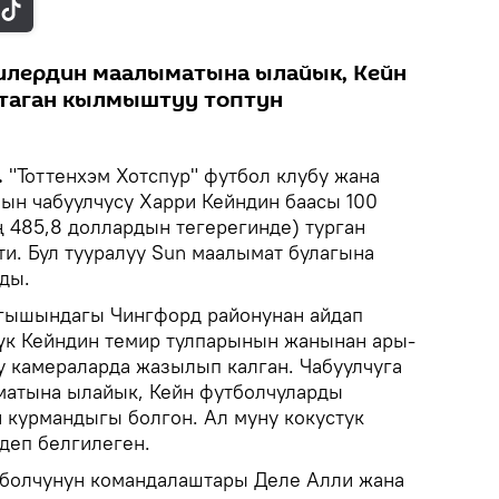
илердин маалыматына ылайык, Кейн
таган кылмыштуу топтун
.
"Тоттенхэм Хотспур" футбол клубу жана
ын чабуулчусу Харри Кейндин баасы 100
ң 485,8 доллардын тегерегинде) турган
ти. Бул тууралуу Sun маалымат булагына
ды.
гышындагы Чингфорд районунан айдап
үк Кейндин темир тулпарынын жанынан ары-
у камераларда жазылып калган. Чабуулчуга
атына ылайык, Кейн футболчуларды
 курмандыгы болгон. Ал муну кокустук
деп белгилеген.
тболчунун командалаштары Деле Алли жана