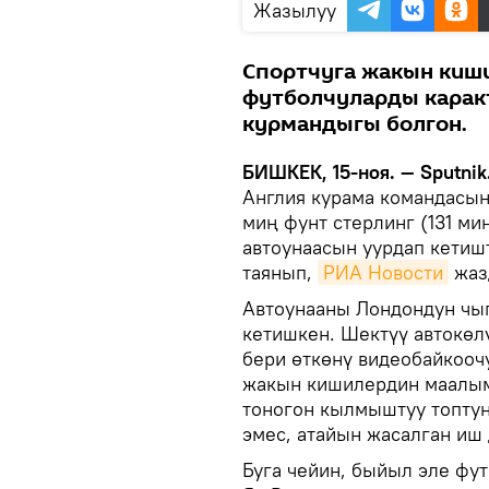
Жазылуу
Спортчуга жакын киш
футболчуларды карак
курмандыгы болгон.
БИШКЕК, 15-ноя. — Sputnik
Англия курама командасын
миң фунт стерлинг (131 ми
автоунаасын уурдап кетиш
таянып,
РИА Новости
жаз
Автоунааны Лондондун чы
кетишкен. Шектүү автокөл
бери өткөнү видеобайкооч
жакын кишилердин маалым
тоногон кылмыштуу топтун
эмес, атайын жасалган иш 
Буга чейин, быйыл эле фу