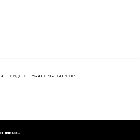
КА
ВИДЕО
МААЛЫМАТ БОРБОР
ык саясаты