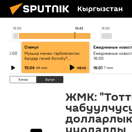
Кыргызстан
15:00
15:42
16:00
Стимул
Ежедневные новос
ыш 15:00
Музыка менен тарбияланган
Ежедневные новост
балдар гений болобу?
16:00
Кыргыздын жашоосунда
эфир
15:04
16:01
49 мин
7 мин
музыканын орду
Кечээ
Бүгүн
ЖМК: "Тот
чабуулчус
долларлык
уурдалды