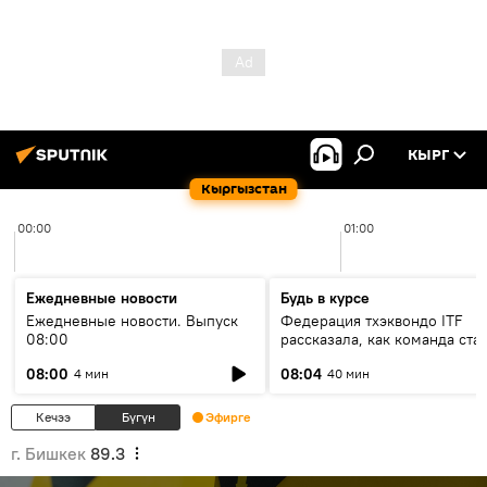
КЫРГ
Кыргызстан
00:00
01:00
Ежедневные новости
Будь в курсе
Ежедневные новости. Выпуск
Федерация тхэквондо ITF
08:00
рассказала, как команда ста
жертвой мошенников
08:00
08:04
4 мин
40 мин
Кечээ
Бүгүн
Эфирге
г. Бишкек
89.3