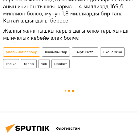
анын ичинен тышкы карыз — 4 миллиард 169,6
миллион болсо, мунун 1,8 миллиарды бир гана
Кытай алдындагы бересе.
Жалпы жана тышкы карыз дагы өлкө тарыхында
мынчалык көбөйө элек болчу.
Маалымат борбор
Жаңылыктар
Кыргызстан
Экономика
карыз
төлөө
чек
мөөнөт
Кыргызстан