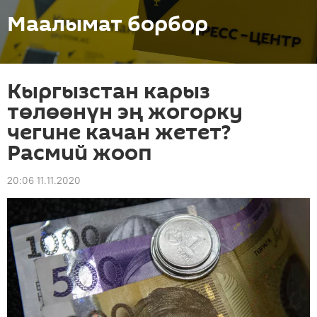
Маалымат борбор
Кыргызстан карыз
төлөөнүн эң жогорку
чегине качан жетет?
Расмий жооп
20:06 11.11.2020