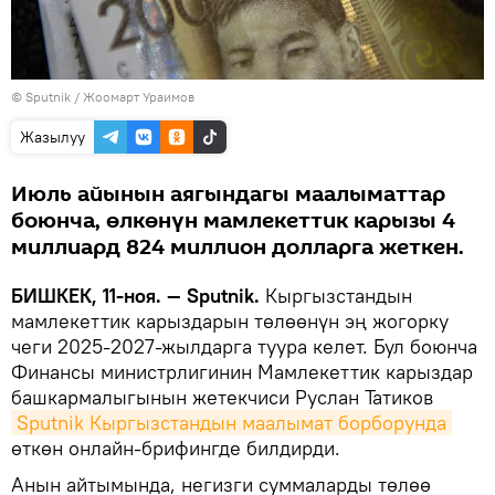
©
Sputnik
/ Жоомарт Ураимов
Жазылуу
Июль айынын аягындагы маалыматтар
боюнча, өлкөнүн мамлекеттик карызы 4
миллиард 824 миллион долларга жеткен.
БИШКЕК, 11-ноя. — Sputnik.
Кыргызстандын
мамлекеттик карыздарын төлөөнүн эң жогорку
чеги 2025-2027-жылдарга туура келет. Бул боюнча
Финансы министрлигинин Мамлекеттик карыздар
башкармалыгынын жетекчиси Руслан Татиков
Sputnik Кыргызстандын маалымат борборунда
өткөн онлайн-брифингде билдирди.
Анын айтымында, негизги суммаларды төлөө