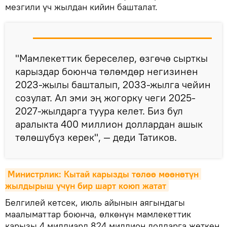
мезгили үч жылдан кийин башталат.
"Мамлекеттик береселер, өзгөчө сырткы
карыздар боюнча төлөмдөр негизинен
2023-жылы башталып, 2033-жылга чейин
созулат. Ал эми эң жогорку чеги 2025-
2027-жылдарга туура келет. Биз бул
аралыкта 400 миллион доллардан ашык
төлөшүбүз керек", — деди Татиков.
Министрлик: Кытай карызды төлөө мөөнөтүн 
жылдырыш үчүн бир шарт коюп жатат
Белгилей кетсек, июль айынын аягындагы
маалыматтар боюнча, өлкөнүн мамлекеттик
карызы 4 миллиард 824 миллион долларга жеткен,