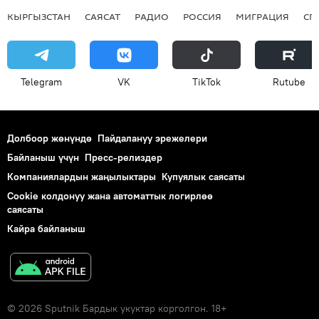
КЫРГЫЗСТАН
САЯСАТ
РАДИО
РОССИЯ
МИГРАЦИЯ
СП
Telegram
VK
ТikТоk
Rutube
Долбоор жөнүндө
Пайдалануу эрежелери
Байланыш үчүн
Пресс-релиздер
Компаниялардын жаңылыктары
Купуялык саясаты
Cookie колдонуу жана автоматтык логирлөө
саясаты
Кайра байланыш
© 2026 Sputnik Бардык укуктар корголгон. 18+