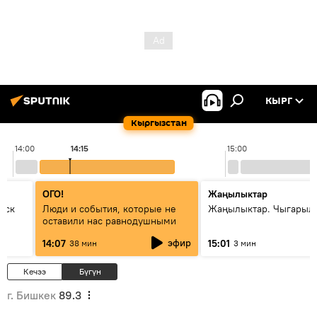
КЫРГ
Кыргызстан
14:00
14:15
15:00
ОГО!
Жаңылыктар
уск
Люди и события, которые не
Жаңылыктар. Чыгарыл
оставили нас равнодушными
эфир
14:07
15:01
38 мин
3 мин
Кечээ
Бүгүн
г. Бишкек
89.3