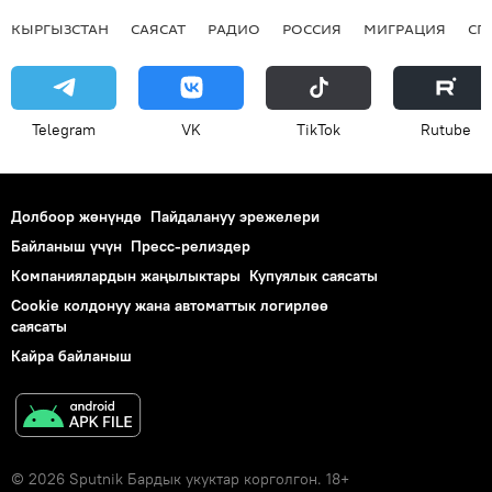
КЫРГЫЗСТАН
САЯСАТ
РАДИО
РОССИЯ
МИГРАЦИЯ
СП
Telegram
VK
ТikТоk
Rutube
Долбоор жөнүндө
Пайдалануу эрежелери
Байланыш үчүн
Пресс-релиздер
Компаниялардын жаңылыктары
Купуялык саясаты
Cookie колдонуу жана автоматтык логирлөө
саясаты
Кайра байланыш
© 2026 Sputnik Бардык укуктар корголгон. 18+