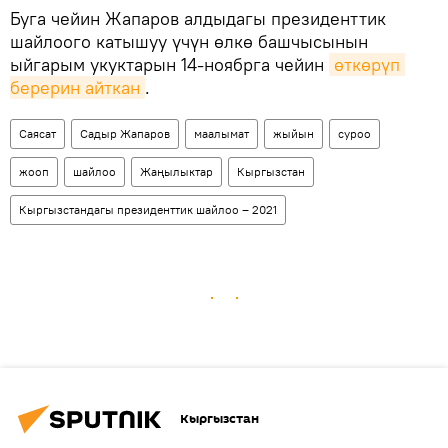
Буга чейин Жапаров алдыдагы президенттик
шайлоого катышуу үчүн өлкө башчысынын
ыйгарым укуктарын 14-ноябрга чейин
өткөрүп 
берерин айткан
.
Саясат
Садыр Жапаров
маалымат
жыйын
суроо
жооп
шайлоо
Жаңылыктар
Кыргызстан
Кыргызстандагы президенттик шайлоо – 2021
Кыргызстан