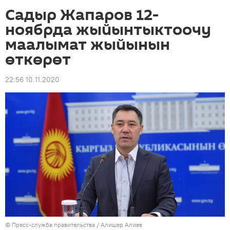
Садыр Жапаров 12-
ноябрда жыйынтыктоочу
маалымат жыйынын
өткөрөт
22:56 10.11.2020
© Пресс-служба правительства / Алишер Алиев