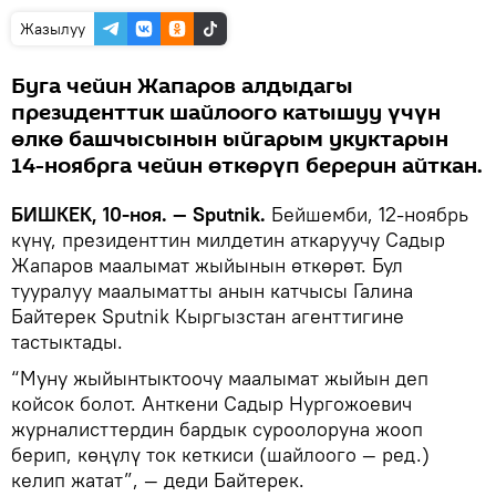
Жазылуу
Буга чейин Жапаров алдыдагы
президенттик шайлоого катышуу үчүн
өлкө башчысынын ыйгарым укуктарын
14-ноябрга чейин өткөрүп берерин айткан.
БИШКЕК, 10-ноя. — Sputnik.
Бейшемби, 12-ноябрь
күнү, президенттин милдетин аткаруучу Садыр
Жапаров маалымат жыйынын өткөрөт. Бул
тууралуу маалыматты анын катчысы Галина
Байтерек Sputnik Кыргызстан агенттигине
тастыктады.
“Муну жыйынтыктоочу маалымат жыйын деп
койсок болот. Анткени Садыр Нургожоевич
журналисттердин бардык суроолоруна жооп
берип, көңүлү ток кеткиси (шайлоого — ред.)
келип жатат”, — деди Байтерек.