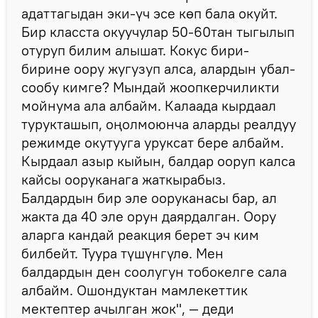
адаттагыдан эки-үч эсе көп бала окуйт.
Бир класста окуучулар 50-60тан тыгылып
отуруп билим алышат. Кокус бири-
бирине оору жугузуп алса, алардын убал-
сообу кимге? Мындай жоопкерчиликти
мойнума ала албайм. Калаада кырдаал
турукташып, оңолмоюнча аларды реалдуу
режимде окутууга уруксат бере албайм.
Кырдаал азыр кыйын, балдар ооруп калса
кайсы ооруканага жаткырабыз.
Балдардын бир эле ооруканасы бар, ал
жакта да 40 эле орун даярдалган. Оору
аларга кандай реакция берет эч ким
билбейт. Туура түшүнгүлө. Мен
балдардын ден соолугун тобокелге сала
албайм. Ошондуктан мамлекеттик
мектептер ачылган жок", — деди