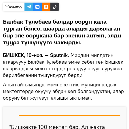
Жазылуу
Балбак Түлөбаев балдар ооруп кала
турган болсо, шаарда аларды дарылаган
бир эле оорукана бар экенин айтып, элди
туура түшүнүүгө чакырды.
БИШКЕК, 10-ноя. — Sputnik.
Мэрдин милдетин
аткаруучу Балбак Түлөбаев эмне себептен Бишкек
шаарындагы мектептерде реалдуу окууга уруксат
берилбегенин түшүндүрүп берди.
Анын айтымында, мамлекеттик, муниципалдык
мектептерде окуучу абдан көп болгондуктан, алар
ооруну бат жугузуп алышы ыктымал.
"Бишкекте 100 мектеп бар. Ал жакта