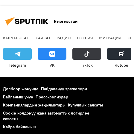
Кыргызстан
КЫРГЫЗСТАН
САЯСАТ
РАДИО
РОССИЯ
МИГРАЦИЯ
СП
Telegram
VK
ТikТоk
Rutube
Долбоор жөнүндө
Пайдалануу эрежелери
Байланыш үчүн
Пресс-релиздер
Компаниялардын жаңылыктары
Купуялык саясаты
Cookie колдонуу жана автоматтык логирлөө
саясаты
Кайра байланыш