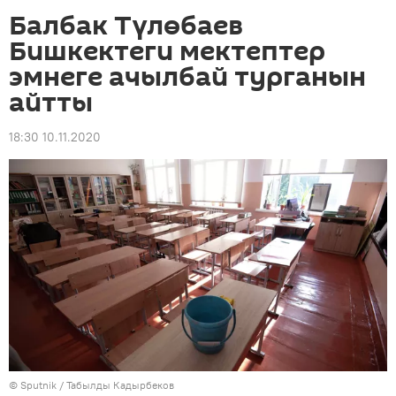
Балбак Түлөбаев
Бишкектеги мектептер
эмнеге ачылбай турганын
айтты
18:30 10.11.2020
©
Sputnik / Табылды Кадырбеков