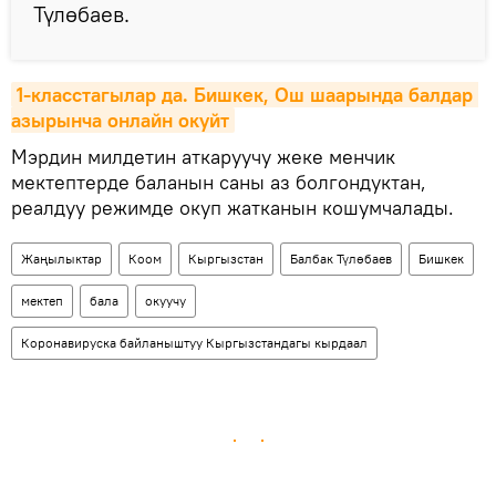
Түлөбаев.
1-класстагылар да. Бишкек, Ош шаарында балдар 
азырынча онлайн окуйт
Мэрдин милдетин аткаруучу жеке менчик
мектептерде баланын саны аз болгондуктан,
реалдуу режимде окуп жатканын кошумчалады.
Жаңылыктар
Коом
Кыргызстан
Балбак Түлөбаев
Бишкек
мектеп
бала
окуучу
Коронавируска байланыштуу Кыргызстандагы кырдаал