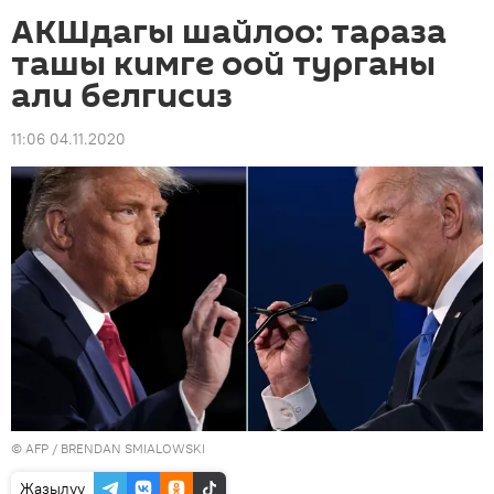
АКШдагы шайлоо: тараза
ташы кимге оой турганы
али белгисиз
11:06 04.11.2020
©
AFP
/ BRENDAN SMIALOWSKI
Жазылуу