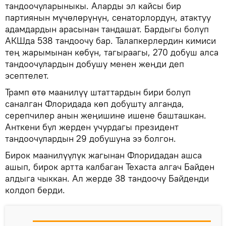
тандоочуларыныкы. Аларды эл кайсы бир
партиянын мүчөлөрүнүн, сенаторлордун, атактуу
адамдардын арасынан тандашат. Бардыгы болуп
АКШда 538 тандоочу бар. Талапкерлердин кимиси
тең жарымынан көбүн, тагыраагы, 270 добуш алса
тандоочулардын добушу менен жеңди деп
эсептелет.
Трамп өтө маанилүү штаттардын бири болуп
саналган Флоридада көп добушту алганда,
серепчилер анын жеңишине ишене башташкан.
Анткени бул жерден учурдагы президент
тандоочулардын 29 добушуна ээ болгон.
Бирок маанилүүлүк жагынан Флоридадан ашса
ашып, бирок артта калбаган Техаста алгач Байден
алдыга чыккан. Ал жерде 38 тандоочу Байденди
колдоп берди.