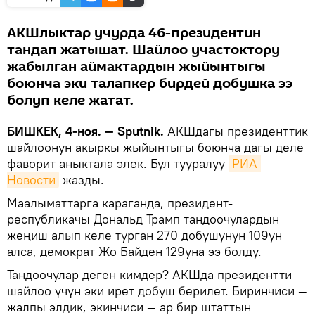
АКШлыктар учурда 46-президентин
тандап жатышат. Шайлоо участоктору
жабылган аймактардын жыйынтыгы
боюнча эки талапкер бирдей добушка ээ
болуп келе жатат.
БИШКЕК, 4-ноя. — Sputnik.
АКШдагы президенттик
шайлоонун акыркы жыйынтыгы боюнча дагы деле
фаворит аныктала элек. Бул тууралуу
РИА 
Новости
жазды.
Маалыматтарга караганда, президент-
республикачы Дональд Трамп тандоочулардын
жеңиш алып келе турган 270 добушунун 109ун
алса, демократ Жо Байден 129уна ээ болду.
Тандоочулар деген кимдер? АКШда президентти
шайлоо үчүн эки ирет добуш берилет. Биринчиси —
жалпы элдик, экинчиси — ар бир штаттын