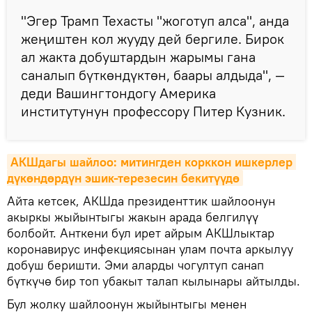
"Эгер Трамп Техасты "жоготуп алса", анда
жеңиштен кол жууду дей бергиле. Бирок
ал жакта добуштардын жарымы гана
саналып бүткөндүктөн, баары алдыда", —
деди Вашингтондогу Америка
институтунун профессору Питер Кузник.
АКШдагы шайлоо: митингден корккон ишкерлер 
дүкөндөрдүн эшик-терезесин бекитүүдө
Айта кетсек, АКШда президенттик шайлоонун
акыркы жыйынтыгы жакын арада белгилүү
болбойт. Анткени бул ирет айрым АКШлыктар
коронавирус инфекциясынан улам почта аркылуу
добуш беришти. Эми аларды чогултуп санап
бүткүчө бир топ убакыт талап кылынары айтылды.
Бул жолку шайлоонун жыйынтыгы менен