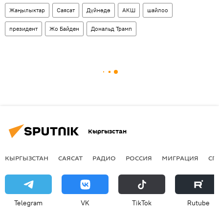
Жаңылыктар
Саясат
Дүйнөдө
АКШ
шайлоо
президент
Жо Байден
Дональд Трамп
Кыргызстан
КЫРГЫЗСТАН
САЯСАТ
РАДИО
РОССИЯ
МИГРАЦИЯ
СП
Telegram
VK
ТikТоk
Rutube