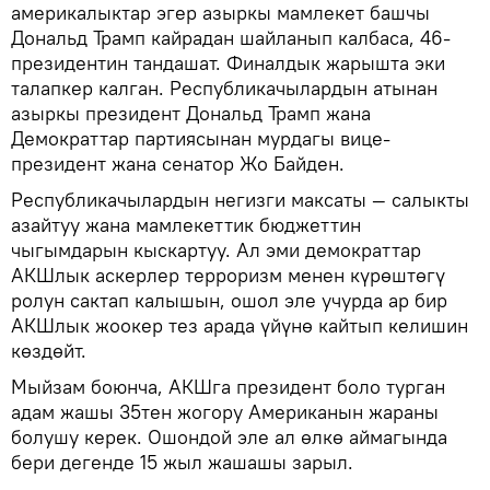
америкалыктар эгер азыркы мамлекет башчы
Дональд Трамп кайрадан шайланып калбаса, 46-
президентин тандашат. Финалдык жарышта эки
талапкер калган. Республикачылардын атынан
азыркы президент Дональд Трамп жана
Демократтар партиясынан мурдагы вице-
президент жана сенатор Жо Байден.
Республикачылардын негизги максаты — салыкты
азайтуу жана мамлекеттик бюджеттин
чыгымдарын кыскартуу. Ал эми демократтар
АКШлык аскерлер терроризм менен күрөштөгү
ролун сактап калышын, ошол эле учурда ар бир
АКШлык жоокер тез арада үйүнө кайтып келишин
көздөйт.
Мыйзам боюнча, АКШга президент боло турган
адам жашы 35тен жогору Американын жараны
болушу керек. Ошондой эле ал өлкө аймагында
бери дегенде 15 жыл жашашы зарыл.