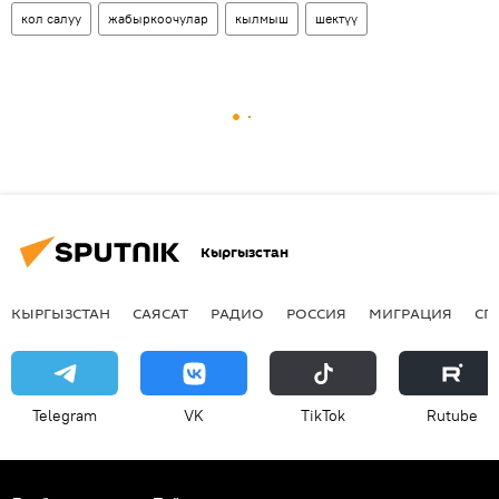
кол салуу
жабыркоочулар
кылмыш
шектүү
Кыргызстан
КЫРГЫЗСТАН
САЯСАТ
РАДИО
РОССИЯ
МИГРАЦИЯ
СП
Telegram
VK
ТikТоk
Rutube