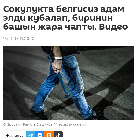
Сокулукта белгисиз адам
элди кубалап, биринин
башын жара чапты. Видео
14:51 03.11.2020
©
Sputnik
/ Рамиль Ситдиков
/
Медиабанкка өтүү
Жазылуу