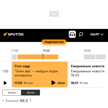
КЫРГ
Кыргызстан
17:00
17:26
18:00
Стоп кадр
Ежедневные новости
17:00
"Окен ава" — жайдын элдик
Ежедневные новости. 
комедиясы
18:00
эфир
17:05
18:01
34 мин
10 мин
Кечээ
Бүгүн
г. Бишкек
89.3