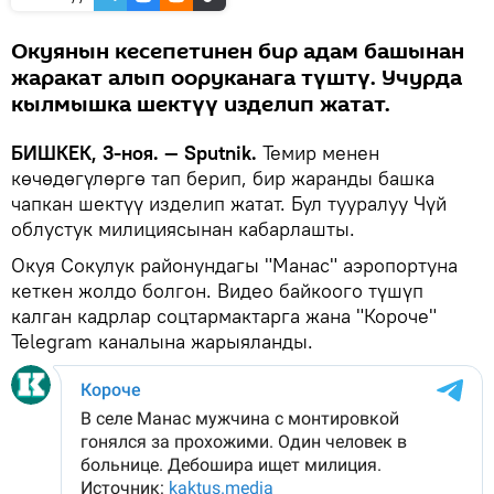
Окуянын кесепетинен бир адам башынан
жаракат алып ооруканага түштү. Учурда
кылмышка шектүү изделип жатат.
БИШКЕК, 3-ноя. — Sputnik.
Темир менен
көчөдөгүлөргө тап берип, бир жаранды башка
чапкан шектүү изделип жатат. Бул тууралуу Чүй
облустук милициясынан кабарлашты.
Окуя Сокулук районундагы "Манас" аэропортуна
кеткен жолдо болгон. Видео байкоого түшүп
калган кадрлар соцтармактарга жана "Короче"
Telegram каналына жарыяланды.