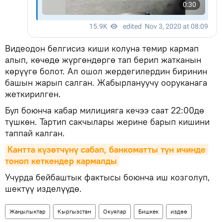
Видеодон белгисиз киши колуна темир кармап
алып, көчөдө жүргөндөргө тап берип жатканын
көрүүгө болот. Ал ошол жердегилердин биринин
башын жарып салган. Жабырлануучу ооруканага
жеткирилген.
Бул боюнча кабар милицияга кечээ саат 22:00дө
түшкөн. Тартип сакчылары жерине барып кишини
таппай калган.
Кантта күзөтчүнү сабап, банкоматты түн ичинде 
тоноп кеткендер кармалды
Учурда бейбаштык фактысы боюнча иш козголуп,
шектүү изделүүдө.
Жаңылыктар
Кыргызстан
Окуялар
Бишкек
издөө