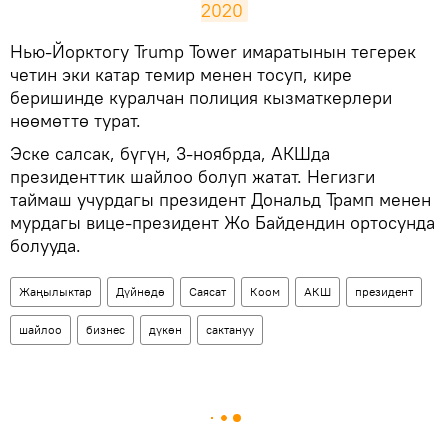
2020
​Нью-Йорктогу Trump Tower имаратынын тегерек
четин эки катар темир менен тосуп, кире
беришинде куралчан полиция кызматкерлери
нөөмөттө турат.
Эске салсак, бүгүн, 3-ноябрда, АКШда
президенттик шайлоо болуп жатат. Негизги
таймаш учурдагы президент Дональд Трамп менен
мурдагы вице-президент Жо Байдендин ортосунда
болууда.
Жаңылыктар
Дүйнөдө
Саясат
Коом
АКШ
президент
шайлоо
бизнес
дүкөн
сактануу