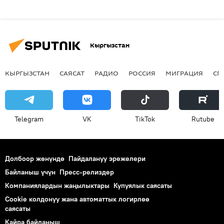
Кыргызстан
КЫРГЫЗСТАН
САЯСАТ
РАДИО
РОССИЯ
МИГРАЦИЯ
СП
Telegram
VK
ТikТоk
Rutube
Долбоор жөнүндө
Пайдалануу эрежелери
Байланыш үчүн
Пресс-релиздер
Компаниялардын жаңылыктары
Купуялык саясаты
Cookie колдонуу жана автоматтык логирлөө
саясаты
Кайра байланыш