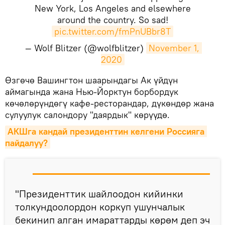
New York, Los Angeles and elsewhere
around the country. So sad!
pic.twitter.com/fmPnUBbr8T
— Wolf Blitzer (@wolfblitzer)
November 1, 
2020
​Өзгөчө Вашингтон шаарындагы Ак үйдүн
аймагында жана Нью-Йорктун борбордук
көчөлөрүндөгү кафе-ресторандар, дүкөндөр жана
сулуулук салондору "даярдык" көрүүдө.
АКШга кандай президенттин келгени Россияга 
пайдалуу?
"Президенттик шайлоодон кийинки
толкундоолордон коркуп ушунчалык
бекинип алган имараттарды көрөм деп эч