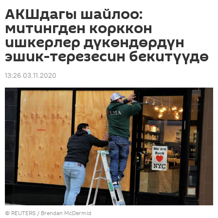
АКШдагы шайлоо:
митингден корккон
ишкерлер дүкөндөрдүн
эшик-терезесин бекитүүдө
13:26 03.11.2020
©
REUTERS
/ Brendan McDermid