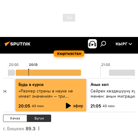
КЫРГ
Кыргызстан
20:00
20:13
21:00
Будь в курсе
Ачык кеп
уск
«Размер страны в науке не
Сейрек кездешүүчү ку
имеет значения» — три
менен: анын миграция
эксперта о сотрудничестве
жолу эмнеден кабар б
эфир
20:05
21:05
43 мин
43 мин
России и Кыргызстана в
образовании и исследованиях
Кечээ
Бүгүн
г. Бишкек
89.3