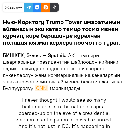
Жазылуу
Нью-Йорктогу Trump Tower имаратынын
айланасын эки катар темир тосмо менен
курчап, кире беришинде куралчан
полиция кызматкерлери нөөмөттө турат.
БИШКЕК, 3-ноя. — Sputnik.
АКШнын ири
шаарларында президенттик шайлоодон кийинки
элдик толкундоолордон корккон ишкерлер
дүкөндөрдүн жана коммерциялык ишканалардын
эшик-терезелерин тактай менен бекитип жатышат.
Бул тууралуу
CNN
маалымдады.
I never thought I would see so many
buildings here in the nation’s capital
boarded-up on the eve of a presidential
election in anticipation of possible unrest.
And it’s not just in DC. It’s happening in