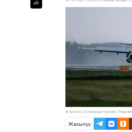
©
Sputnik
/ Александр Кряжев
/
Медиаба
Жазылуу