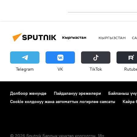
Кыргызстан
КЫРГЫЗСТАН
СА
Telegram
VK
ТikТоk
Rutub
Долбоор жөнүндө
Пайдалануу эрежелери
Байланыш үчү
Cookie колдонуу жана автоматтык логирлөө саясаты
Кайра
© 2026 Sputnik Бардык укуктар корголгон. 18+