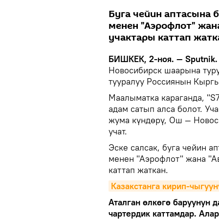
Буга чейин аптасына 
менен "Аэрофлот" жан
учактары каттап жатк
БИШКЕК, 2-ноя. — Sputnik.
Новосибирск шаарына туру
тууралуу Россиянын Кырг
Маалыматка караганда, "S
адам сатып алса болот. У
жума күндөрү, Ош — Ново
учат.
Эске салсак, буга чейин а
менен "Аэрофлот" жана "А
каттап жаткан.
Казакстанга кирип-чыгуу
Аталган өлкөгө баруунун 
чартердик каттамдар. Ала