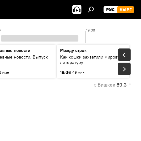
РУС
КЫРГ
0
19:00
евные новости
Между строк
евные новости. Выпуск
Как кошки захватили мировую
литературу
18:06
6 мин
49 мин
г. Бишкек
89.3