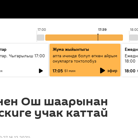
17:00
17:39
18:0
тар
Жума жыйынтыгы
Ежедн
ар. Чыгарылыш 17:00
апта ичинде болуп өткөн айрым
Ежедн
окуяларга токтолобуз
18:00
эфир
17:05
18:00
ин
51 мин
нен Ош шаарынан
киге учак каттай
2:27 16.12.2021
)