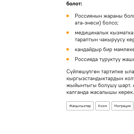
болот:
Россиянын жараны болг
ата-энеси) болсо;
медициналык кызматка 
тараптын чакыруусу кер
кандайдыр бир мамлеке
Россияда туруктуу жаш
Сүйлөшүлгөн тартипке ыла
кыргызстандыктардын колу
жыйынтыгы болушу шарт. А
калганда жасалышы керек
Жаңылыктар
Коом
Миграция