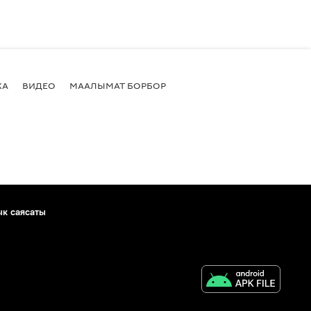
КА
ВИДЕО
МААЛЫМАТ БОРБОР
ык саясаты