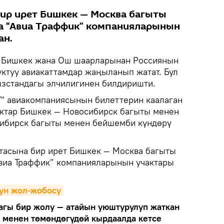
бир ирет Бишкек — Москва багыты
а "Авиа Траффик” компанияларынын
ан.
Бишкек жана Ош шаарларынан Россиянын
ктуу авиакаттамдар жаңыланып жатат. Бул
ызстандагы элчилигинен билдиришти.
7" авиакомпаниясынын билеттерин каалаган
чактар Бишкек — Новосибирск багыты менен
сибирск багыты менен бейшемби күндөрү
птасына бир ирет Бишкек — Москва багыты
виа Траффик” компанияларынын учактары
нун жол-жобосу
дагы бир жолу — атайын уюштурулуп жаткан
р менен төмөндөгүдөй кырдаалда кетсе