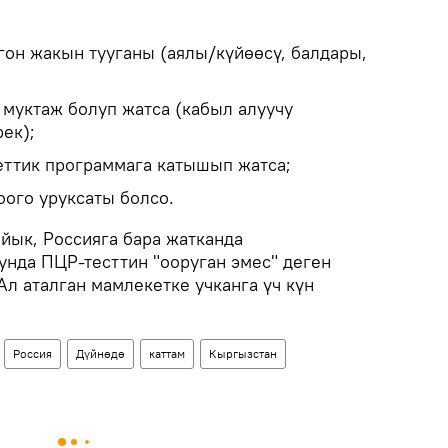
он жакын тууганы (аялы/күйөөсү, балдары,
муктаж болуп жатса (кабыл алуучу
ек);
ттик программага катышып жатса;
оого уруксаты болсо.
йык, Россияга бара жатканда
нда ПЦР-тесттин "ооруган эмес" деген
л аталган мамлекетке учканга үч күн
.
Россия
Дүйнөдө
каттам
Кыргызстан