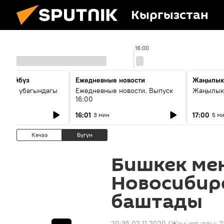
Кыргызстан
16:00
сүйлөйбүз
Ежедневные новости
Жаңылык
 — өз убагындагы
Ежедневные новости. Выпуск
Жаңылыкт
16:00
рологиялык кызмат
16:01
17:00
3 мин
5 м
ндөтүлүүдө
Кечээ
Бүгүн
Бишкек ме
Новосибирс
баштады
20:35 02.11.2020
(Жаңыртылды:
2