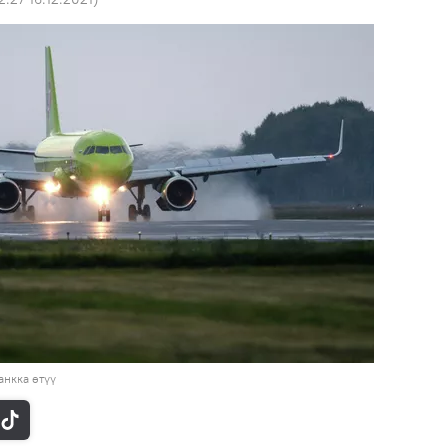
нкка өтүү