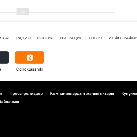
ЯСАТ
РАДИО
РОССИЯ
МИГРАЦИЯ
СПОРТ
ИНФОГРАФИ
e
Odnoklassniki
н
Пресс-релиздер
Компаниялардын жаңылыктары
Купуял
 байланыш