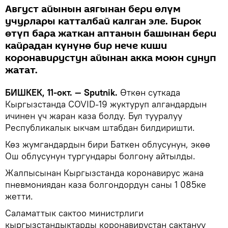
Август айынын аягынан бери өлүм
учурлары катталбай калган эле. Бирок
өтүп бара жаткан аптанын башынан бери
кайрадан күнүнө бир нече киши
коронавирустун айынан акка моюн сунуп
жатат.
БИШКЕК, 11-окт. — Sputnik.
Өткөн суткада
Кыргызстанда COVID-19 жуктуруп алгандардын
ичинен үч жаран каза болду. Бул тууралуу
Республикалык ыкчам штабдан билдиришти.
Көз жумгандардын бири Баткен облусунун, экөө
Ош облусунун тургундары болгону айтылды.
Жалпысынан Кыргызстанда коронавирус жана
пневмониядан каза болгондордун саны 1 085ке
жетти.
Саламаттык сактоо министрлиги
кыргызстандыктарды коронавирустан сактануу