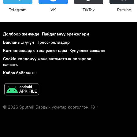
Telegram
VK
ТikТоk
Rutube
Долбоор жөнүндө
Пайдалануу эрежелери
Байланыш үчүн
Пресс-релиздер
Компаниялардын жаңылыктары
Купуялык саясаты
Cookie колдонуу жана автоматтык логирлөө
саясаты
Кайра байланыш
© 2026 Sputnik Бардык укуктар корголгон. 18+