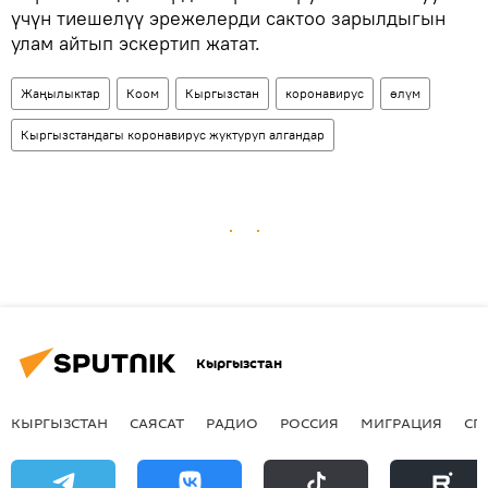
үчүн тиешелүү эрежелерди сактоо зарылдыгын
улам айтып эскертип жатат.
Жаңылыктар
Коом
Кыргызстан
коронавирус
өлүм
Кыргызстандагы коронавирус жуктуруп алгандар
Кыргызстан
КЫРГЫЗСТАН
САЯСАТ
РАДИО
РОССИЯ
МИГРАЦИЯ
СП