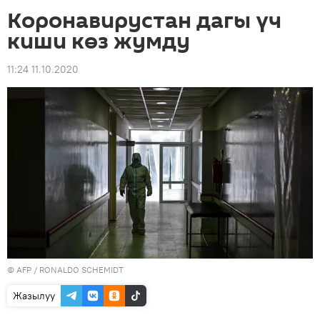
Коронавирустан дагы үч
киши көз жумду
11:24 11.10.2020
©
AFP
/ RONALDO SCHEMIDT
Жазылуу