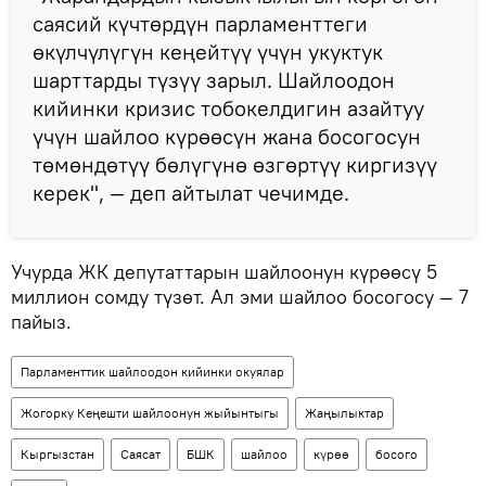
саясий күчтөрдүн парламенттеги
өкүлчүлүгүн кеңейтүү үчүн укуктук
шарттарды түзүү зарыл. Шайлоодон
кийинки кризис тобокелдигин азайтуу
үчүн шайлоо күрөөсүн жана босогосун
төмөндөтүү бөлүгүнө өзгөртүү киргизүү
керек", — деп айтылат чечимде.
Учурда ЖК депутаттарын шайлоонун күрөөсү 5
миллион сомду түзөт. Ал эми шайлоо босогосу — 7
пайыз.
Парламенттик шайлоодон кийинки окуялар
Жогорку Кеңешти шайлоонун жыйынтыгы
Жаңылыктар
Кыргызстан
Саясат
БШК
шайлоо
күрөө
босого