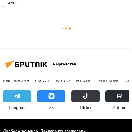
сунуш
Кыргызстан
КЫРГЫЗСТАН
САЯСАТ
РАДИО
РОССИЯ
МИГРАЦИЯ
СП
Telegram
VK
ТikТоk
Rutube
Долбоор жөнүндө
Пайдалануу эрежелери