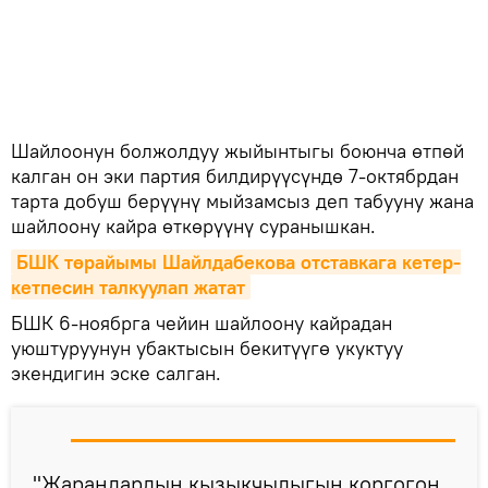
Шайлоонун болжолдуу жыйынтыгы боюнча өтпөй
калган он эки партия билдирүүсүндө 7-октябрдан
тарта добуш берүүнү мыйзамсыз деп табууну жана
шайлоону кайра өткөрүүнү суранышкан.
БШК төрайымы Шайлдабекова отставкага кетер-
кетпесин талкуулап жатат
БШК 6-ноябрга чейин шайлоону кайрадан
уюштуруунун убактысын бекитүүгө укуктуу
экендигин эске салган.
"Жарандардын кызыкчылыгын коргогон