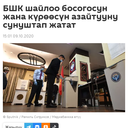
БШК шайлоо босогосун
жана күрөөсүн азайтууну
сунуштап жатат
15:01 09.10.2020
©
Sputnik
/ Рамиль Ситдиков
/
Медиабанкка өтүү
Жазылуу