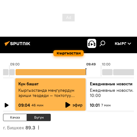
КЫРГ
Кыргызстан
09:00
09:49
10:00
Күн башат
Ежедневные новости
Кыргызстанда мөңгүлөрдүн
Ежедневные новости. 
эриши тездеди — токтотуу
10:00
мүмкүн эмеспи?
эфир
09:04
10:01
46 мин
7 мин
Кечээ
Бүгүн
г. Бишкек
89.3