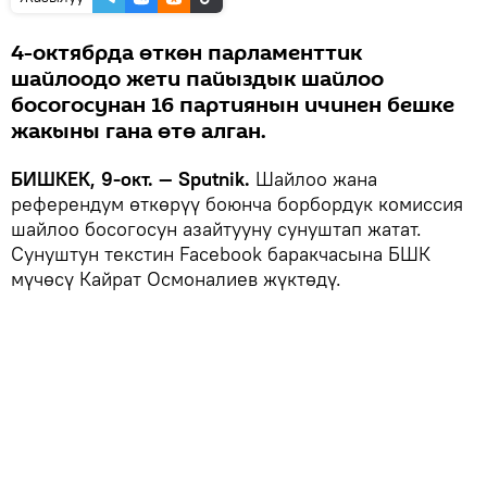
4-октябрда өткөн парламенттик
шайлоодо жети пайыздык шайлоо
босогосунан 16 партиянын ичинен бешке
жакыны гана өтө алган.
БИШКЕК, 9-окт. — Sputnik.
Шайлоо жана
референдум өткөрүү боюнча борбордук комиссия
шайлоо босогосун азайтууну сунуштап жатат.
Сунуштун текстин Facebook баракчасына БШК
мүчөсү Кайрат Осмоналиев жүктөдү.