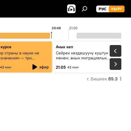
РУС
КЫРГ
20:48
21:00
 курсе
Ачык кеп
р страны в науке не
Сейрек кездешүүчү куштун изи
 значения» — три
менен: анын миграциялык
та о сотрудничестве
жолу эмнеден кабар берет?
эфир
21:05
43 мин
43 мин
и и Кыргызстана в
овании и исследованиях
г. Бишкек
89.3