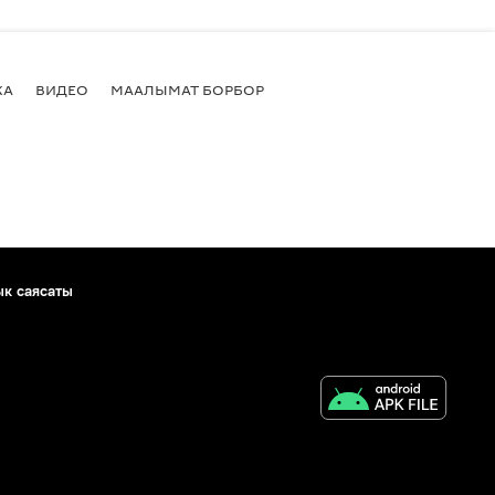
КА
ВИДЕО
МААЛЫМАТ БОРБОР
ык саясаты