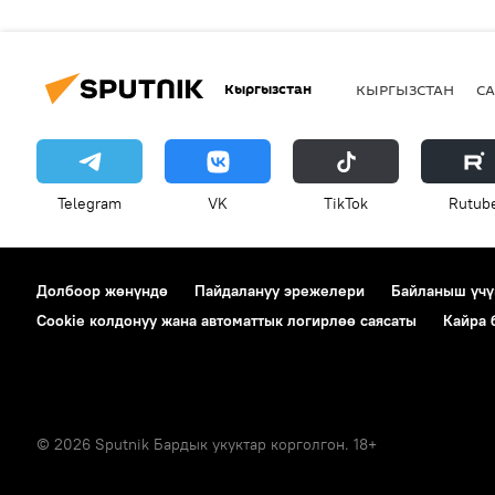
Кыргызстан
КЫРГЫЗСТАН
СА
Telegram
VK
ТikТоk
Rutub
Долбоор жөнүндө
Пайдалануу эрежелери
Байланыш үчү
Cookie колдонуу жана автоматтык логирлөө саясаты
Кайра
© 2026 Sputnik Бардык укуктар корголгон. 18+