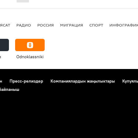
ЯСАТ
РАДИО
РОССИЯ
МИГРАЦИЯ
СПОРТ
ИНФОГРАФИ
e
Odnoklassniki
н
Пресс-релиздер
Компаниялардын жаңылыктары
Купуял
 байланыш