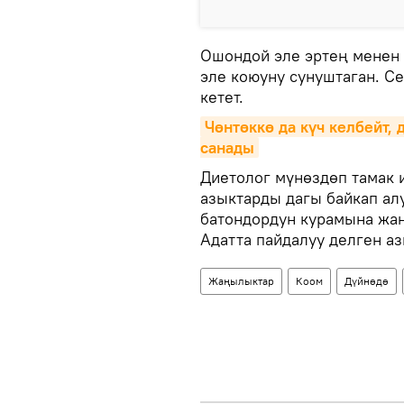
Ошондой эле эртең менен
эле коюуну сунуштаган. С
кетет.
Чөнтөккө да күч келбейт, 
санады
Диетолог мүнөздөп тамак 
азыктарды дагы байкап ал
батондордун курамына жан
Адатта пайдалуу делген аз
Жаңылыктар
Коом
Дүйнөдө