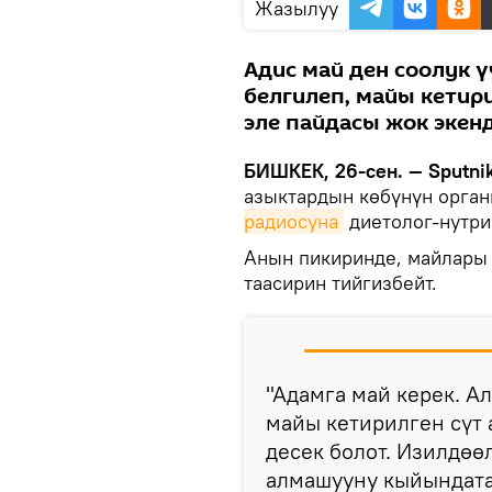
Жазылуу
Адис май ден соолук 
белгилеп, майы кетир
эле пайдасы жок экенд
БИШКЕК, 26-сен. — Sputnik
азыктардын көбүнүн орган
радиосуна
диетолог-нутри
Анын пикиринде, майлары 
таасирин тийгизбейт.
"Адамга май керек. А
майы кетирилген сүт
десек болот. Изилдөө
алмашууну кыйындата