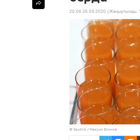
20:06 26.09.2020
(Жаңыртылды:
©
Sputnik
/ Максим Блинов