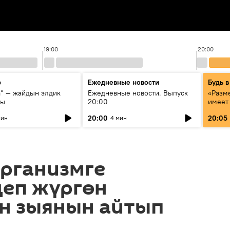
19:00
20:00
р
Ежедневные новости
Будь в
а" — жайдын элдик
Ежедневные новости. Выпуск
«Разме
сы
20:00
имеет
экспер
20:00
20:05
мин
4 мин
Росси
образ
организмге
деп жүргөн
н зыянын айтып