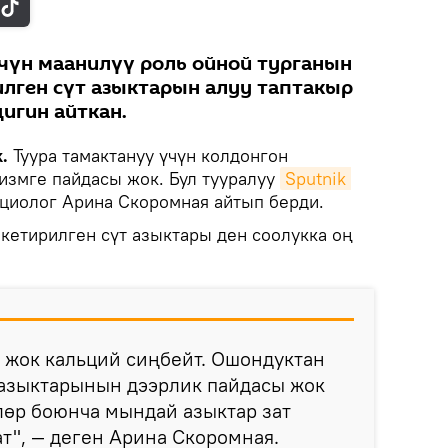
үчүн маанилүү роль ойной турганын
илген сүт азыктарын алуу таптакыр
игин айткан.
.
Туура тамактануу үчүн колдонгон
измге пайдасы жок. Бул тууралуу
Sputnik 
циолог Арина Скоромная айтып берди.
кетирилген сүт азыктары ден соолукка оң
л жок кальций сиңбейт. Ошондуктан
 азыктарынын дээрлик пайдасы жок
лөр боюнча мындай азыктар зат
т", — деген Арина Скоромная.