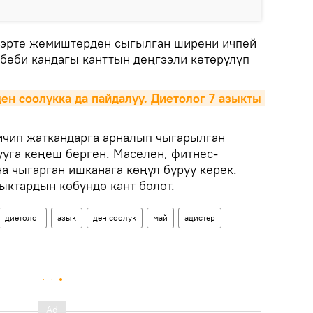
 эрте жемиштерден сыгылган ширени ичпей
ебеби кандагы канттын деңгээли көтөрүлүп
ден соолукка да пайдалуу. Диетолог 7 азыкты 
ичип жаткандарга арналып чыгарылган
ууга кеңеш берген. Маселен, фитнес-
а чыгарган ишканага көңүл буруу керек.
ыктардын көбүндө кант болот.
диетолог
азык
ден соолук
май
адистер