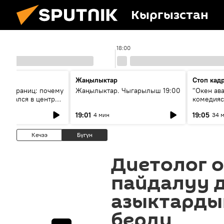
Кыргызстан
18:00
Жаңылыктар
Стоп кад
без границ: почему
Жаңылыктар. Чыгарылыш 19:00
"Окен ав
оказался в центре
комедия
знеса
19:01
19:05
4 мин
34 
Кечээ
Бүгүн
Диетолог 
пайдалуу 
азыктарды
берди