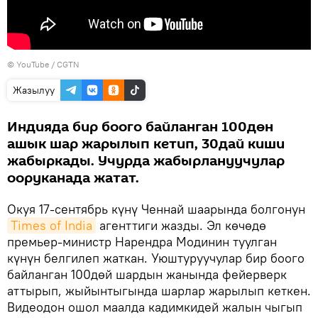
© YouTube /
CGTN
Жазылуу
Индияда бир боого байланган 100дөн
ашык шар жарылып кетип, 30дай киши
жабыркады. Учурда жабырлануучулар
ооруканада жатат.
Окуя 17-сентябрь күнү Ченнай шаарында болгонун
Times of India
агенттиги жазды. Эл көчөдө
премьер-министр Нарендра Модинин туулган
күнүн белгилеп жаткан. Уюштуруучулар бир боого
байланган 100дөй шардын жанында фейерверк
аттырып, жыйынтыгында шарлар жарылып кеткен.
Видеодон ошол маалда кадимкидей жалын чыгып