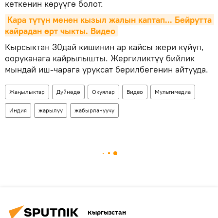
кеткенин көрүүгө болот.
Кара түтүн менен кызыл жалын каптап... Бейрутта 
кайрадан өрт чыкты. Видео
Кырсыктан 30дай кишинин ар кайсы жери күйүп,
ооруканага кайрылышты. Жергиликтүү бийлик
мындай иш-чарага уруксат берилбегенин айтууда.
Жаңылыктар
Дүйнөдө
Окуялар
Видео
Мультимедиа
Индия
жарылуу
жабырлануучу
Кыргызстан