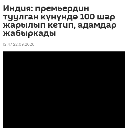
Индия: премьердин
туулган күнүндө 100 шар
жарылып кетип, адамдар
жабыркады
12:47 22.09.2020