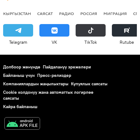
КЫРГЫЗСТАН
САЯСАТ
РАДИО
РОССИЯ
МИГРАЦИЯ
СП
Telegram
VK
ТikТоk
Rutube
Долбоор жөнүндө
Пайдалануу эрежелери
Байланыш үчүн
Пресс-релиздер
Компаниялардын жаңылыктары
Купуялык саясаты
Cookie колдонуу жана автоматтык логирлөө
саясаты
Кайра байланыш