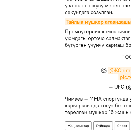
узаткан соккусу менен эле
секундага созулган.
Тайлык мушкер атаандашын
Промоутерлик компаниянын
уюмдагы орточо салмакта
бүтүргөн үчүнчү кармаш б
TO
🐺
@KChim
pic.
— UFC (
​Чимаев — ММА спортунда 
карьерасында тогуз бетте
төрөлгөн мушкер 16 жашын
Жаңылыктар
Дүйнөдө
Спорт