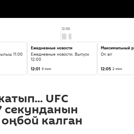
12:00
Ежедневные новости
Максимальный р
ылыш 11:00
Ежедневные новости. Выпуск
On air
12:00
12:01
12:05
3 мин
2 мин
атып... UFC
7 секунданын
 оңбой калган