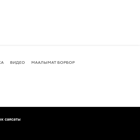
КА
ВИДЕО
МААЛЫМАТ БОРБОР
ык саясаты