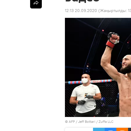
12:13 20.09.2020
(Жаңыртылды:
1
©
AFP
/ Jeff Bottari / Zuffa LLC