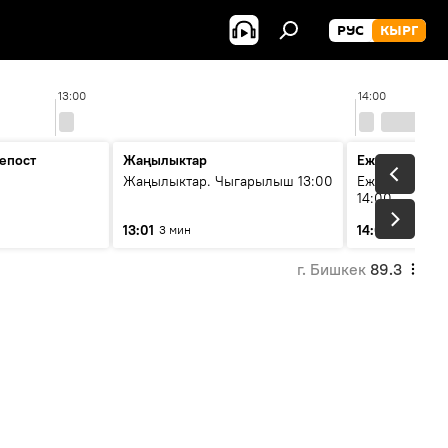
РУС
КЫРГ
13:00
14:00
епост
Жаңылыктар
Ежедневные 
Жаңылыктар. Чыгарылыш 13:00
Ежедневные н
14:00
13:01
14:01
3 мин
3 мин
г. Бишкек
89.3