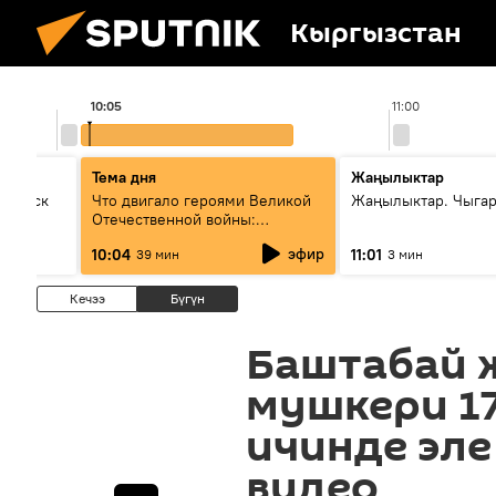
Кыргызстан
10:05
11:00
Тема дня
Жаңылыктар
Выпуск
Что двигало героями Великой
Жаңылыктар. Чыгар
Отечественной войны:
вспоминая Чолпонбая
эфир
10:04
11:01
39 мин
3 мин
Тулебердиева
Кечээ
Бүгүн
Баштабай ж
мушкери 1
ичинде эле
видео