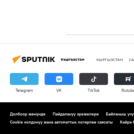
Кыргызстан
КЫРГЫЗСТАН
СА
Telegram
VK
ТikТоk
Rutub
Долбоор жөнүндө
Пайдалануу эрежелери
Байланыш үчү
Cookie колдонуу жана автоматтык логирлөө саясаты
Кайра