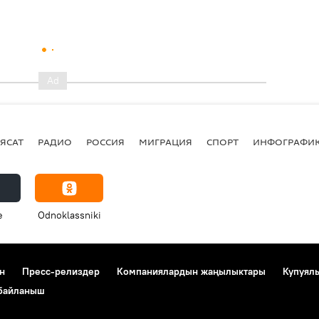
ЯСАТ
РАДИО
РОССИЯ
МИГРАЦИЯ
СПОРТ
ИНФОГРАФИ
e
Odnoklassniki
н
Пресс-релиздер
Компаниялардын жаңылыктары
Купуял
 байланыш