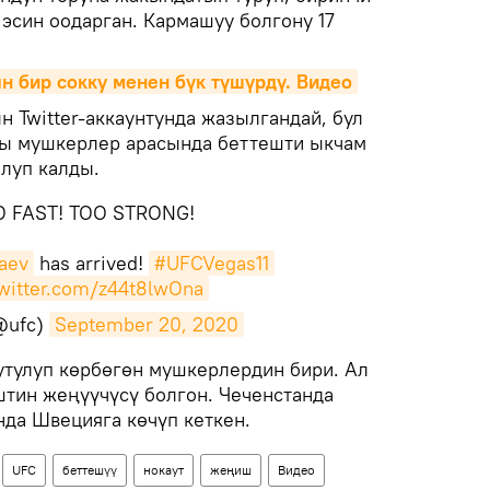
 эсин оодарган. Кармашуу болгону 17
 бир сокку менен бүк түшүрдү. Видео
 Twitter-аккаунтунда жазылгандай, бул
гы мушкерлер арасында беттешти ыкчам
олуп калды.
O FAST! TOO STRONG!
aev
has arrived!
#UFCVegas11
twitter.com/z44t8lwOna
@ufc)
September 20, 2020
утулуп көрбөгөн мушкерлердин бири. Ал
штин жеңүүчүсү болгон. Чеченстанда
да Швецияга көчүп кеткен.
UFC
беттешүү
нокаут
жеңиш
Видео