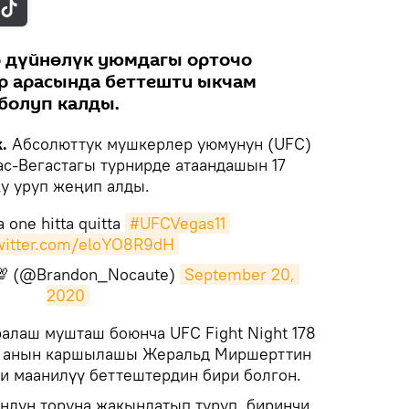
 дүйнөлүк уюмдагы орточо
р арасында беттешти ыкчам
болуп калды.
.
Абсолюттук мушкерлер уюмунун (UFC)
с-Вегастагы турнирде атаандашын 17
ку уруп жеңип алды.
a one hitta quitta
#UFCVegas11
twitter.com/eloYO8R9dH
 💯 (@Brandon_Nocaute)
September 20, 
2020
аралаш мушташ боюнча UFC Fight Night 178
на анын каршылашы Жеральд Миршерттин
и маанилүү беттештердин бири болгон.
ндун торуна жакындатып туруп, биринчи