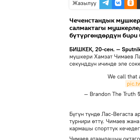
Жазылуу
Чеченстандык мушкер
салмактагы мушкерле
бүтүргөндөрдүн бири 
БИШКЕК, 20-сен. — Sputnik
мушкери Хамзат Чимаев Ла
секунддун ичинде эле сок
We call that 
pic.
— Brandon The Truth
​Бүгүн түндө Лас-Вегаста 
турнири өттү. Чимаев жа
кармашы спорттук кечедег
Чимаев атаандашын октаго