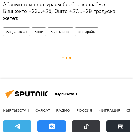
Абанын температурасы борбор калаабыз
Бишкекте +23...+25, Ошто +27...+29 градуска
жетет.
Жаңылыктар
Коом
Кыргызстан
аба ырайы
Кыргызстан
КЫРГЫЗСТАН
САЯСАТ
РАДИО
РОССИЯ
МИГРАЦИЯ
СП