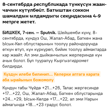
8-сентябрда республикада түнкүсүн жаан-
чачын күтүлбөйт. Батыштан соккон
шамалдын ылдамдыгы секундасына 4-9
метрге жетет.
БИШКЕК, 7-сен. — Sputnik.
Шейшемби күнү, 8-
сентябрда, күндүз Ош, Жалал-Абад, Баткен жана
Ысык-Көл облустарынын тоолуу райондорунда
өткүн өтүп, күн күркүрөп, бийик тоолуу аймактарда
кар жаайт. Ал эми дыйканчылык жерлеринде күн
ачык болот. Бул тууралуу Кыргызгидромет
билдирди.
Күздүн илеби билинип... Келерки аптага карата 
аба ырайынын божомолу
Күндүн табы Чүйдө +21…+26, Талас жергесинде
+17…+22, Ош, Жалал-Абад, Баткен облустарында
+24...+29, Ысык-Көлдө +17...+22, ал эми Нарын
аймагында +18…+23 градус болот.