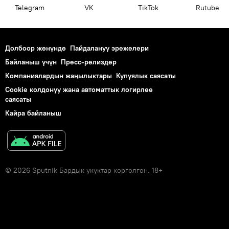
Telegram
VK
ТikТоk
Rutube
Долбоор жөнүндө
Пайдалануу эрежелери
Байланыш үчүн
Пресс-релиздер
Компаниялардын жаңылыктары
Купуялык саясаты
Cookie колдонуу жана автоматтык логирлөө
саясаты
Кайра байланыш
© 2026 Sputnik Бардык укуктар корголгон. 18+