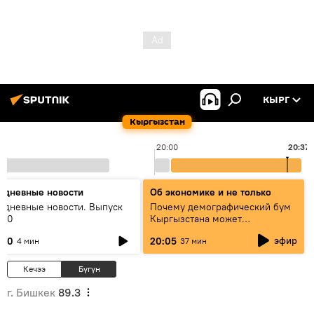
КЫРГ
Кыргызстан
20:00
20:37
едневные новости
Об экономике и не только
едневные новости. Выпуск
Почему демографический бум
:00
Кыргызстана может
превратиться в проблему и как
эфир
:00
20:05
4 мин
37 мин
этого избежать
Кечээ
Бүгүн
г. Бишкек
89.3