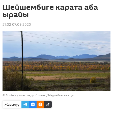
Шейшембиге карата аба
ырайы
21:02 07.09.2020
©
Sputnik
/ Александр Кряжев
/
Медиабанкка өтүү
Жазылуу