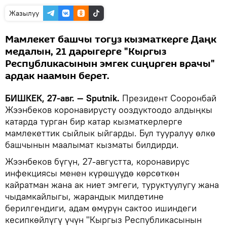
Жазылуу
Мамлекет башчы тогуз кызматкерге Даңк
медалын, 21 дарыгерге "Кыргыз
Республикасынын эмгек сиңирген врачы"
ардак наамын берет.
БИШКЕК, 27-авг. — Sputnik.
Президент Сооронбай
Жээнбеков коронавирусту ооздуктоодо алдыңкы
катарда турган бир катар кызматкерлерге
мамлекеттик сыйлык ыйгарды. Бул тууралуу өлкө
башчынын маалымат кызматы билдирди.
Жээнбеков бүгүн, 27-августта, коронавирус
инфекциясы менен күрөшүүдө көрсөткөн
кайратман жана ак ниет эмгеги, туруктуулугу жана
чыдамкайлыгы, жарандык милдетине
берилгендиги, адам өмүрүн сактоо ишиндеги
кесипкөйлүгү үчүн "Кыргыз Республикасынын