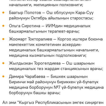
начальниги, милициянын полковниги;
Баатыр Полотов — Ош облусунун Кара-Суу
районунун Октябрь айылынын старостасы;
Ольга Сиротина — ИИМдин медициналык
башкармалыгынын терапевт-врачы;
Жоомарт Токторалиев — Коргоо иштери боюнча
мамлекеттик комитетинин аскердик-
медициналык башкармалыгынын начальниги,
медицина кызматынын подполковниги;
Жылдызкан Торогелдиева — Ош шаарынын
медициналык тез жардам станциясынын врачы;
Дамира Чарабаева — Бишкек шаарынын
Биринчи май районунун бириккен үй-бүлөлүк
медицина борборунун №7 үй-бүлөлүк медицина
борборунун башкы врачы;
Ал эми "Кыргыз Республикасынын эмгек сиңирген