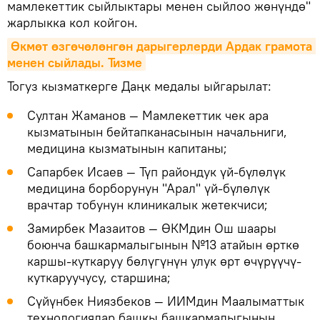
мамлекеттик сыйлыктары менен сыйлоо жөнүндө"
жарлыкка кол койгон.
Өкмөт өзгөчөлөнгөн дарыгерлерди Ардак грамота 
менен сыйлады. Тизме
Тогуз кызматкерге Даңк медалы ыйгарылат:
Султан Жаманов — Мамлекеттик чек ара
кызматынын бейтапканасынын начальниги,
медицина кызматынын капитаны;
Сапарбек Исаев — Түп райондук үй-бүлөлүк
медицина борборунун "Арал" үй-бүлөлүк
врачтар тобунун клиникалык жетекчиси;
Замирбек Мазаитов — ӨКМдин Ош шаары
боюнча башкармалыгынын №13 атайын өрткө
каршы-куткаруу бөлүгүнүн улук өрт өчүрүүчү-
куткаруучусу, старшина;
Сүйүнбек Ниязбеков — ИИМдин Маалыматтык
технологиялар башкы башкармалыгынын