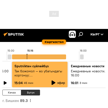
КЫРГ
Кыргызстан
15:00
15:16
16:00
Sputnikteн сүйлөйбүз
Ежедневные новости
15:00
Так божомол — өз убагындагы
Ежедневные новости. 
коргонуу:
16:00
гидрометеорологиялык кызмат
эфир
15:04
16:01
45 мин
3 мин
кантип өркүндөтүлүүдө
Кечээ
Бүгүн
г. Бишкек
89.3