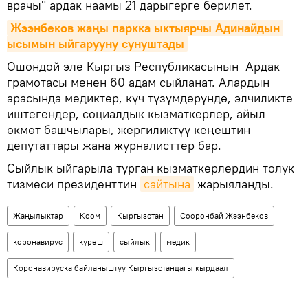
врачы" ардак наамы 21 дарыгерге берилет.
Жээнбеков жаңы паркка ыктыярчы Адинайдын 
ысымын ыйгарууну сунуштады
Ошондой эле Кыргыз Республикасынын Ардак
грамотасы менен 60 адам сыйланат. Алардын
арасында медиктер, күч түзүмдөрүндө, элчиликте
иштегендер, социалдык кызматкерлер, айыл
өкмөт башчылары, жергиликтүү кеңештин
депутаттары жана журналисттер бар.
Сыйлык ыйгарыла турган кызматкерлердин толук
тизмеси президенттин
сайтына
жарыяланды.
Жаңылыктар
Коом
Кыргызстан
Сооронбай Жээнбеков
коронавирус
күрөш
сыйлык
медик
Коронавируска байланыштуу Кыргызстандагы кырдаал