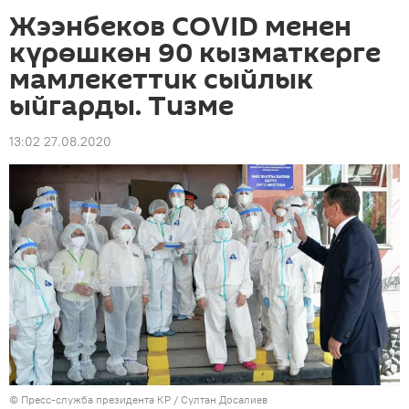
Жээнбеков COVID менен
күрөшкөн 90 кызматкерге
мамлекеттик сыйлык
ыйгарды. Тизме
13:02 27.08.2020
©
Пресс-служба президента КР / Султан Досалиев