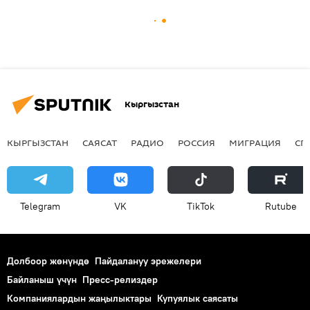
Кыргызстан
КЫРГЫЗСТАН
САЯСАТ
РАДИО
РОССИЯ
МИГРАЦИЯ
СП
Telegram
VK
ТikТоk
Rutube
Долбоор жөнүндө
Пайдалануу эрежелери
Байланыш үчүн
Пресс-релиздер
Компаниялардын жаңылыктары
Купуялык саясаты