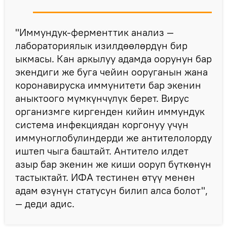
"Иммундук-ферменттик анализ —
лабораториялык изилдөөлөрдүн бир
ыкмасы. Кан аркылуу адамда оорунун бар
экендиги же буга чейин ооруганын жана
коронавируска иммунитети бар экенин
аныктоого мүмкүнчүлүк берет. Вирус
организмге киргенден кийин иммундук
система инфекциядан коргонуу үчүн
иммуноглобулиндерди же антителолорду
иштеп чыга баштайт. Антитело илдет
азыр бар экенин же киши ооруп бүткөнүн
тастыктайт. ИФА тестинен өтүү менен
адам өзүнүн статусун билип алса болот",
— деди адис.