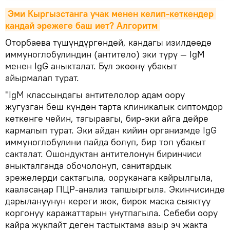
Эми Кыргызстанга учак менен келип-кеткендер 
кандай эрежеге баш иет? Алгоритм
Оторбаева түшүндүргөндөй, кандагы изилдөөдө
иммуноглобулиндин (антитело) эки түрү — IgM
менен IgG аныкталат. Бул экөөнү убакыт
айырмалап турат.
"IgM классындагы антителолор адам оору
жугузган беш күндөн тарта клиникалык сиптомдор
кеткенге чейин, тагыраагы, бир-эки айга дейре
кармалып турат. Эки айдан кийин организмде IgG
иммуноглобулини пайда болуп, бир топ убакыт
сакталат. Ошондуктан антителонун биринчиси
аныкталганда обочолонуп, санитардык
эрежелерди сактагыла, ооруканага кайрылгыла,
кааласаңар ПЦР-анализ тапшыргыла. Экинчисинде
дарылануунун кереги жок, бирок маска сыяктуу
коргонуу каражаттарын унутпагыла. Себеби оору
кайра жукпайт деген тастыктама азыр эч жакта