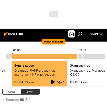
КЫРГ
Кыргызстан
08:05
09:00
Будь в курсе
Жаңылыктар
уск
О вкладе РКФР в развитие
Жаңылыктар. Чыгары
экономики КР и ключевых
09:00
секторах до 2030 года
эфир
08:04
09:00
55 мин
4 мин
Кечээ
Бүгүн
г. Бишкек
89.3