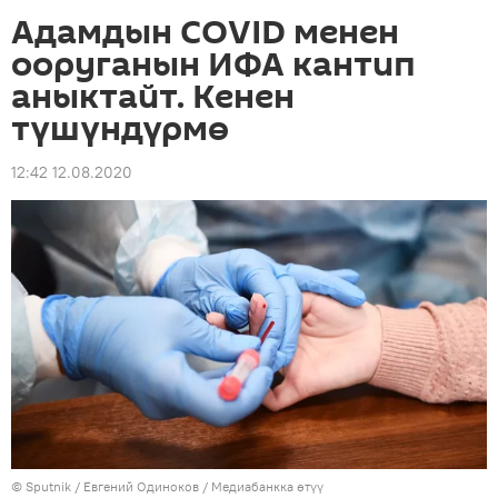
Адамдын COVID менен
ооруганын ИФА кантип
аныктайт. Кенен
түшүндүрмө
12:42 12.08.2020
©
Sputnik
/ Евгений Одиноков
/
Медиабанкка өтүү