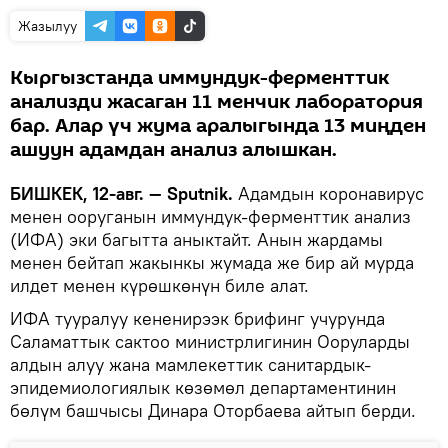
Жазылуу
Кыргызстанда иммундук-ферменттик
анализди жасаган 11 менчик лаборатория
бар. Алар үч жума аралыгында 13 миңден
ашуун адамдан анализ алышкан.
БИШКЕК, 12-авг. — Sputnik.
Адамдын коронавирус
менен ооруганын иммундук-ферменттик анализ
(ИФА) эки багытта аныктайт. Анын жардамы
менен бейтап жакынкы жумада же бир ай мурда
илдет менен күрөшкөнүн биле алат.
ИФА тууралуу кененирээк брифинг учурунда
Саламаттык сактоо министрлигинин Ооруларды
алдын алуу жана мамлекеттик санитардык-
эпидемиологиялык көзөмөл департаментинин
бөлүм башчысы Динара Оторбаева айтып берди.