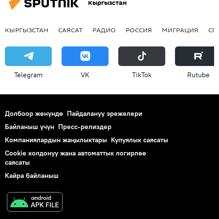
Кыргызстан
КЫРГЫЗСТАН
САЯСАТ
РАДИО
РОССИЯ
МИГРАЦИЯ
СП
Telegram
VK
ТikТоk
Rutube
Долбоор жөнүндө
Пайдалануу эрежелери
Байланыш үчүн
Пресс-релиздер
Компаниялардын жаңылыктары
Купуялык саясаты
Cookie колдонуу жана автоматтык логирлөө
саясаты
Кайра байланыш