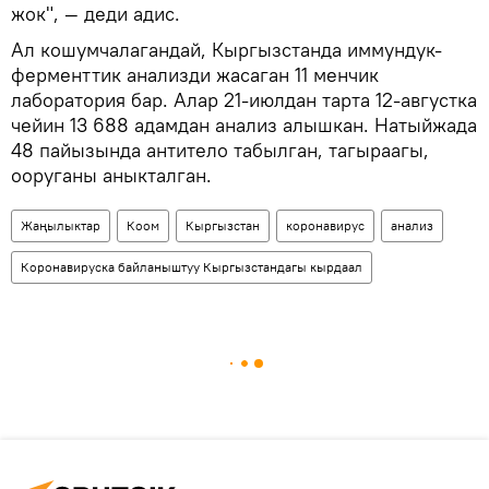
жок", — деди адис.
Ал кошумчалагандай, Кыргызстанда иммундук-
ферменттик анализди жасаган 11 менчик
лаборатория бар. Алар 21-июлдан тарта 12-августка
чейин 13 688 адамдан анализ алышкан. Натыйжада
48 пайызында антитело табылган, тагыраагы,
ооруганы аныкталган.
Жаңылыктар
Коом
Кыргызстан
коронавирус
анализ
Коронавируска байланыштуу Кыргызстандагы кырдаал