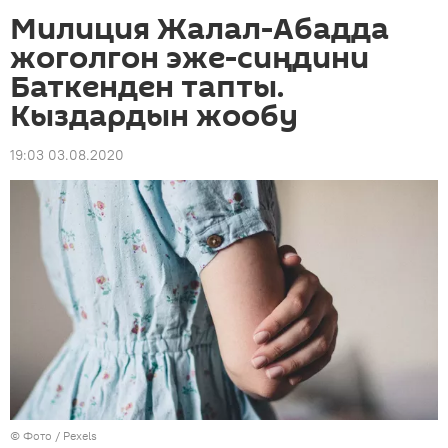
Милиция Жалал-Абадда
жоголгон эже-сиңдини
Баткенден тапты.
Кыздардын жообу
19:03 03.08.2020
© Фото / Pexels