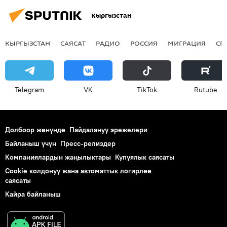
Кыргызстан
КЫРГЫЗСТАН
САЯСАТ
РАДИО
РОССИЯ
МИГРАЦИЯ
СП
Telegram
VK
ТikТоk
Rutube
Долбоор жөнүндө
Пайдалануу эрежелери
Байланыш үчүн
Пресс-релиздер
Компаниялардын жаңылыктары
Купуялык саясаты
Cookie колдонуу жана автоматтык логирлөө
саясаты
Кайра байланыш