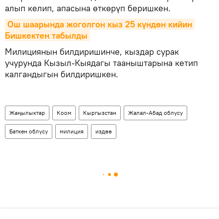
алып келип, апасына өткөрүп беришкен.
Ош шаарында жоголгон кыз 25 күндөн кийин 
Бишкектен табылды
Милициянын билдиришинче, кыздар сурак
учурунда Кызыл-Кыядагы тааныштарына кетип
калгандыгын билдиришкен.
Жаңылыктар
Коом
Кыргызстан
Жалал-Абад облусу
Баткен облусу
милиция
издөө