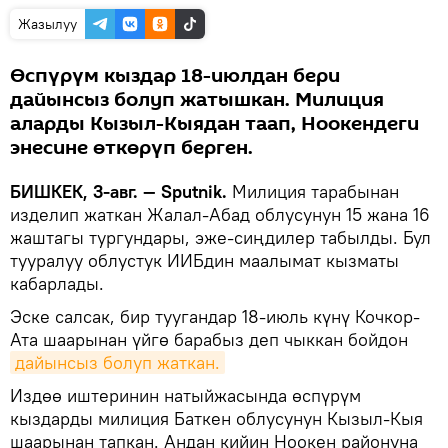
Жазылуу
Өспүрүм кыздар 18-июлдан бери
дайынсыз болуп жатышкан. Милиция
аларды Кызыл-Кыядан таап, Ноокендеги
энесине өткөрүп берген.
БИШКЕК, 3-авг. — Sputnik.
Милиция тарабынан
изделип жаткан Жалал-Абад облусунун 15 жана 16
жаштагы тургундары, эже-сиңдилер табылды. Бул
тууралуу облустук ИИБдин маалымат кызматы
кабарлады.
Эске салсак, бир туугандар 18-июль күнү Кочкор-
Ата шаарынан үйгө барабыз деп чыккан бойдон
дайынсыз болуп жаткан.
Издөө иштеринин натыйжасында өспүрүм
кыздарды милиция Баткен облусунун Кызыл-Кыя
шаарынан тапкан. Андан кийин Ноокен районуна