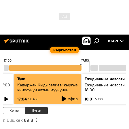
КЫРГ
Кыргызстан
17:00
17:53
Туяк
Ежедневные новости
17:00
Кадыржан Кыдыралиев: кыргыз
Ежедневные новости. 
киносунун алтын муунунун
18:00
өкүлү
эфир
17:04
18:01
50 мин
5 мин
Кечээ
Бүгүн
г. Бишкек
89.3