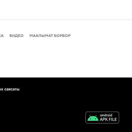
КА
ВИДЕО
МААЛЫМАТ БОРБОР
ык саясаты