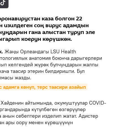
ронавирустан каза болгон 22
н изилдеген соң вирус адамдын
уңдарын гана алыстан туруп эле
ыгарып коерун көрүшкөн.
k.
Жаңы Орлеандагы LSU Health
атологиялык анатомия боюнча дарыгерлери
лып келгендей жүрөк булчуңдарын жалпы
кача таасир этерин билдиришти. Бул
масы жазды.
 адамга көнүп, терс таасири азайып 
 Хайденин айтымында, окумуштуулар COVID-
органдарында күтүлбөгөн өзгөрүүлөр
а анын себептери изделип жатат. Адистер
дан ары оору менен күрөшүүнүн