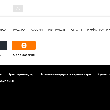
ЯСАТ
РАДИО
РОССИЯ
МИГРАЦИЯ
СПОРТ
ИНФОГРАФИ
e
Odnoklassniki
н
Пресс-релиздер
Компаниялардын жаңылыктары
Купуял
 байланыш