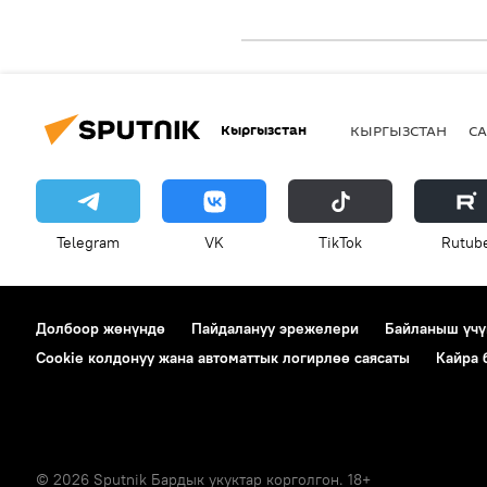
Кыргызстан
КЫРГЫЗСТАН
СА
Telegram
VK
ТikТоk
Rutub
Долбоор жөнүндө
Пайдалануу эрежелери
Байланыш үчү
Cookie колдонуу жана автоматтык логирлөө саясаты
Кайра
© 2026 Sputnik Бардык укуктар корголгон. 18+