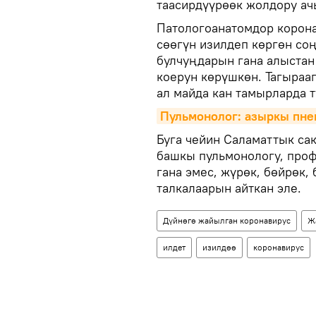
таасирдүүрөөк жолдору а
Патологоанатомдор корона
сөөгүн изилдеп көргөн со
булчуңдарын гана алыстан
коерун көрүшкөн. Тагырааг
ал майда кан тамырларда т
Пульмонолог: азыркы пне
Буга чейин Саламаттык са
башкы пульмонологу, проф
гана эмес, жүрөк, бөйрөк,
талкалаарын айткан эле.
Дүйнөгө жайылган коронавирус
Ж
илдет
изилдөө
коронавирус