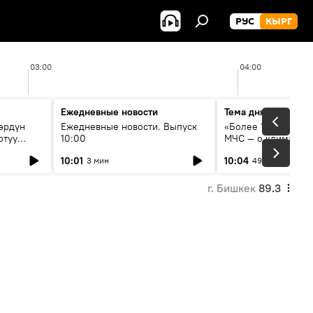
РУС
КЫРГ
03:00
04:00
Ежедневные новости
Тема дня
өрдүн
Ежедневные новости. Выпуск
«Более 1200 сёл в 
отуу
10:00
МЧС — о климате, 
системе оповещен
10:01
10:04
3 мин
49 мин
населения
г. Бишкек
89.3