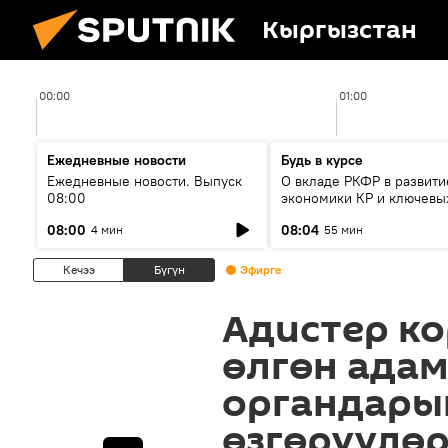
Кыргызстан
00:00
01:00
Ежедневные новости
Будь в курсе
Ежедневные новости. Выпуск
О вкладе РКФР в развити
08:00
экономики КР и ключевы
секторах до 2030 года
08:00
08:04
4 мин
55 мин
Кечээ
Бүгүн
Эфирге
Адистер к
өлгөн ада
органдары
өзгөрүүлө