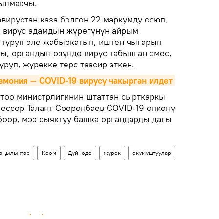
чылмакчы.
вирустан каза болгон 22 маркумду союп,
ң вирус адамдын жүрөгүнүн айрым
 туруп эле жабыркатып, иштен чыгарып
ы, органдын өзүндө вирус табылган эмес,
уруп, жүрөккө терс таасир эткен.
вмония — COVID-19 вирусу чакырган илдет
ктоо министрлигинин штаттан сырткаркы
ессор Талант Сооронбаев COVID-19 өпкөнү
 боор, мээ сыяктуу башка органдарды дагы
аңылыктар
Коом
Дүйнөдө
жүрөк
окумуштуулар