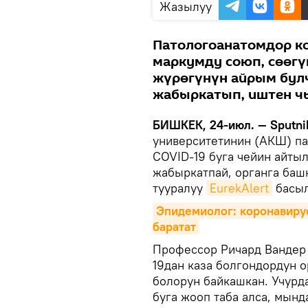
Жазылуу
Патологоанатомдор ко
маркумду союп, сөөгү
жүрөгүнүн айрым булч
жабыркатып, иштен ч
БИШКЕК, 24-июл. — Sputni
университетинин (АКШ) п
COVID-19 буга чейин айты
жабыркатпай, органга баш
тууралуу
EurekAlert
басыл
Эпидемиолог: коронавирус
баратат
Профессор Ричард Вандер
19дан каза болгондордун 
болорун байкашкан. Учурд
буга жооп таба алса, мын