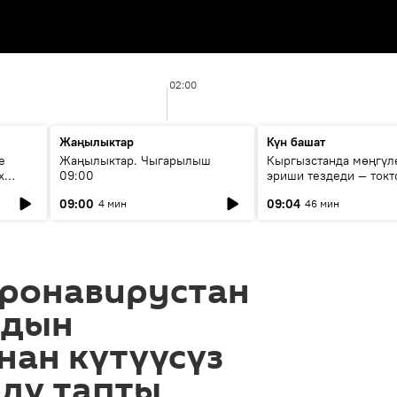
02:00
Жаңылыктар
Күн башат
е
Жаңылыктар. Чыгарылыш
Кыргызстанда мөңгүл
х
09:00
эриши тездеди — токт
мүмкүн эмеспи?
09:00
09:04
4 мин
46 мин
оронавирустан
мдын
нан күтүүсүз
рдү тапты