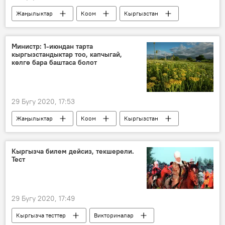
Жаңылыктар
Коом
Кыргызстан
Экономика
Сооронбай Жээнбеков
тышкы карыз
форум
сунуш
Министр: 1-июндан тарта
кыргызстандыктар тоо, капчыгай,
көлгө бара баштаса болот
29 Бугу 2020, 17:53
Жаңылыктар
Коом
Кыргызстан
тоо
көл
капчыгай
эс алуу
коронавирус
Кыргызча билем дейсиз, текшерели.
Тест
Коронавируска байланыштуу Кыргызстандагы кырдаал
29 Бугу 2020, 17:49
Кыргызча тесттер
Викториналар