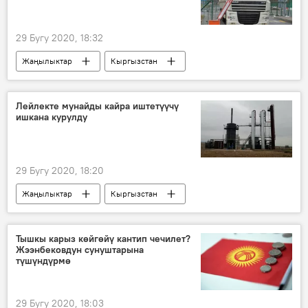
29 Бугу 2020, 18:32
Жаңылыктар
Кыргызстан
Экономика
КМШ
Эркин Асрандиев
коронавирус
Лейлекте мунайды кайра иштетүүчү
ишкана курулду
каатчылык
29 Бугу 2020, 18:20
Жаңылыктар
Кыргызстан
Экономика
Баткен облусу
Лейлек району
ишкана
Тышкы карыз көйгөйү кантип чечилет?
Жээнбековдун сунуштарына
түшүндүрмө
29 Бугу 2020, 18:03