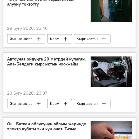
алууну токтотту
29 Бугу 2020, 23:40
Жаңылыктар
Коом
Кыргызстан
Бишкек
Гүлжигит Аалиев
Жугуштуу оорулар боюнча республикалык клиника
Автоунаа ойдуңга 20 метрдей кулаган.
Ала-Белдеги кырсыктын чоо-жайы
Коронавируска байланыштуу Кыргызстандагы кырдаал
29 Бугу 2020, 23:37
Жаңылыктар
Коом
Кыргызстан
Окуялар
унаа
кырсык
Токтогул
оорукана
жүргүнчү
Ош, Баткен облусунун айрым жеринде
электр кубаты эки күн өчөт. Тизме
2020-жылдын башынан бери Кыргызстанда болгон жол кырсыктар