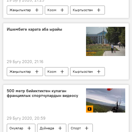
Жаңылыктар
Коом
Кыргызстан
Саясат
Мухаммедкалый Абылгазиев
диплом
магистратура
Ишембиге карата аба ырайы
Кыргызстан эл аралык университети
29 Бугу 2020, 21:16
Жаңылыктар
Коом
Кыргызстан
аба ырайы
май
500 метр бийиктиктен кулаган
франциялык спортчулардын видеосу
29 Бугу 2020, 20:59
Окуялар
Дүйнөдө
Спорт