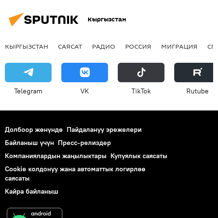
Кыргызстан
КЫРГЫЗСТАН
САЯСАТ
РАДИО
РОССИЯ
МИГРАЦИЯ
СП
Telegram
VK
ТikТоk
Rutube
Долбоор жөнүндө
Пайдалануу эрежелери
Байланыш үчүн
Пресс-релиздер
Компаниялардын жаңылыктары
Купуялык саясаты
Cookie колдонуу жана автоматтык логирлөө
саясаты
Кайра байланыш