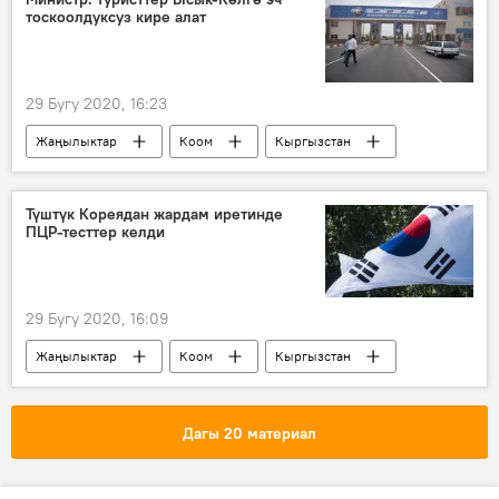
тоскоолдуксуз кире алат
29 Бугу 2020, 16:23
Жаңылыктар
Коом
Кыргызстан
Ысык-Көл
туризм
Түштүк Кореядан жардам иретинде
ПЦР-тесттер келди
29 Бугу 2020, 16:09
Жаңылыктар
Коом
Кыргызстан
Түштүк Корея
гуманитардык жардам
Коронавируска байланыштуу Кыргызстандагы кырдаал
Дагы 20 материал