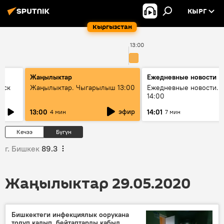
КЫРГ
Кыргызстан
13:00
Жаңылыктар
Ежедневные новости
уск
Жаңылыктар. Чыгарылыш 13:00
Ежедневные новости. 
14:00
эфир
13:00
14:01
4 мин
7 мин
Кечээ
Бүгүн
г. Бишкек
89.3
Жаңылыктар 29.05.2020
Бишкектеги инфекциялык оорукана
толуп калып, бейтаптарды кабыл