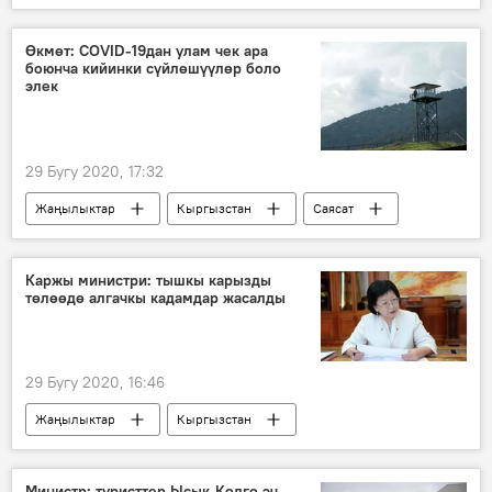
кыргыз тили
сөз
эне тил
билим
финансылык сабаттуулук
Өкмөт: COVID-19дан улам чек ара
боюнча кийинки сүйлөшүүлөр боло
элек
29 Бугу 2020, 17:32
Жаңылыктар
Кыргызстан
Саясат
чек ара
өкмөт
Мамлекеттик чек ара кызматы
Каржы министри: тышкы карызды
төлөөдө алгачкы кадамдар жасалды
Коронавируска байланыштуу Кыргызстандагы кырдаал
29 Бугу 2020, 16:46
Жаңылыктар
Кыргызстан
Экономика
Бактыгүл Жээнбаева
каржылоо
тышкы карыз
Министр: туристтер Ысык-Көлгө эч