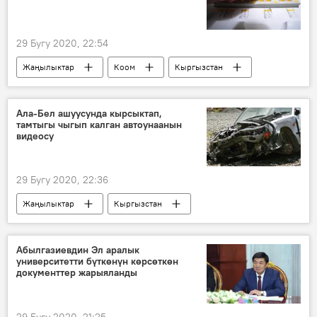
29 Бугу 2020, 22:54
Жаңылыктар
Коом
Кыргызстан
Ош
электр энергиясы
жарык өчүрүү
Ала-Бел ашуусунда кырсыктап,
тамтыгы чыгып калган автоунаанын
видеосу
29 Бугу 2020, 22:36
Жаңылыктар
Кыргызстан
Окуялар
Ош
Бишкек
автоунаа
Ала-Бел ашуусу
Абылгазиевдин Эл аралык
университетти бүткөнүн көрсөткөн
жол кырсык
документтер жарыяланды
2020-жылдын башынан бери Кыргызстанда болгон жол кырсыктар
29 Бугу 2020, 21:25