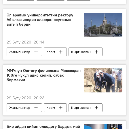
Видео
Мультимедиа
Франция
параплан
спортчу
Эл аралык университеттин ректору
Абылгазиевдин алардан окуганын
айтып берди
29 Бугу 2020, 20:44
Жаңылыктар
Коом
Кыргызстан
Саясат
Мухаммедкалый Абылгазиев
диплом
ММУнун Оштогу филиалына Москвадан
100гө чукул адис келип, сабак
Кыргызстан эл аралык университети
бермекчи
магистратура
29 Бугу 2020, 20:23
Жаңылыктар
Коом
Кыргызстан
Ош
окуу жай
курулуш
Москва
Бир айдан кийин өлкөдөгү бардык май