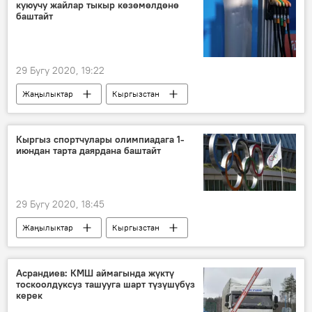
куюучу жайлар тыкыр көзөмөлдөнө
Ош мамлекеттик университети (ОшМУ)
баштайт
Россия
29 Бугу 2020, 19:22
Жаңылыктар
Кыргызстан
Экономика
Мамлекеттик салык кызматы
май куюучу бекет
система
Кыргыз спортчулары олимпиадага 1-
июндан тарта даярдана баштайт
текшерүү
29 Бугу 2020, 18:45
Жаңылыктар
Кыргызстан
Дүйнөдө
Спорт
машыгуу
карантин
Асрандиев: КМШ аймагында жүктү
тоскоолдуксуз ташууга шарт түзүшүбүз
керек