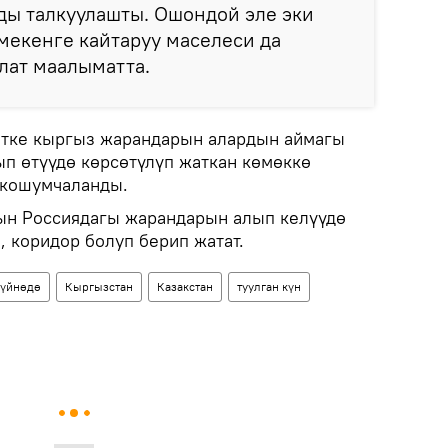
ды талкуулашты. Ошондой эле эки
мекенге кайтаруу маселеси да
ылат маалыматта.
тке кыргыз жарандарын алардын аймагы
ып өтүүдө көрсөтүлүп жаткан көмөккө
 кошумчаланды.
ын Россиядагы жарандарын алып келүүдө
, коридор болуп берип жатат.
үйнөдө
Кыргызстан
Казакстан
туулган күн