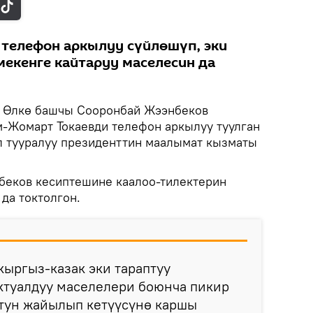
телефон аркылуу сүйлөшүп, эки
екенге кайтаруу маселесин да
Өлкө башчы Сооронбай Жээнбеков
-Жомарт Токаевди телефон аркылуу туулган
ул тууралуу президенттин маалымат кызматы
беков кесиптешине каалоо-тилектерин
да токтолгон.
ыргыз-казак эки тараптуу
туалдуу маселелери боюнча пикир
тун жайылып кетүүсүнө каршы