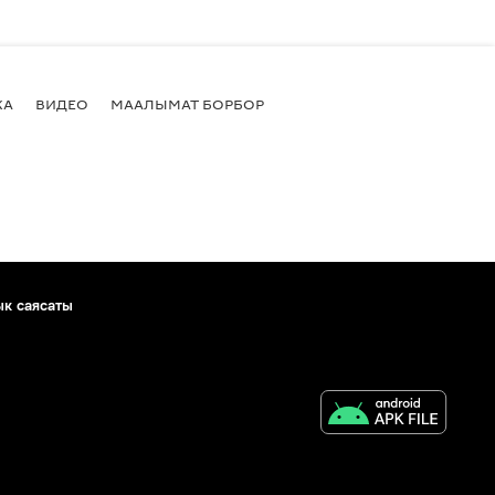
КА
ВИДЕО
МААЛЫМАТ БОРБОР
ык саясаты