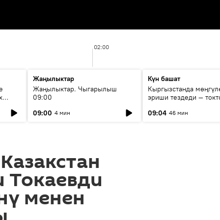
02:00
Жаңылыктар
Күн башат
е
Жаңылыктар. Чыгарылыш
Кыргызстанда мөңгүл
х
09:00
эриши тездеди — токт
мүмкүн эмеспи?
09:00
09:04
4 мин
46 мин
 Казакстан
и Токаевди
нү менен
ы