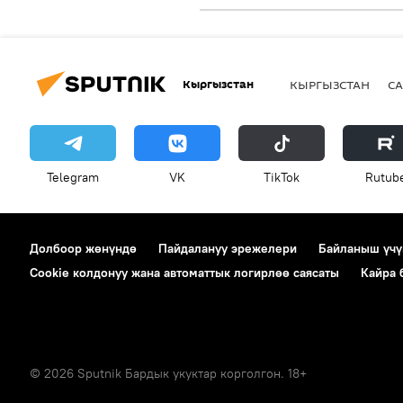
Кыргызстан
КЫРГЫЗСТАН
СА
Telegram
VK
ТikТоk
Rutub
Долбоор жөнүндө
Пайдалануу эрежелери
Байланыш үчү
Cookie колдонуу жана автоматтык логирлөө саясаты
Кайра
© 2026 Sputnik Бардык укуктар корголгон. 18+