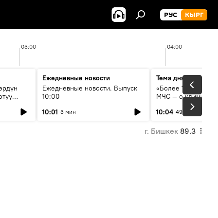
РУС
КЫРГ
03:00
04:00
Ежедневные новости
Тема дня
өрдүн
Ежедневные новости. Выпуск
«Более 1200 сёл в 
отуу
10:00
МЧС — о климате, 
системе оповещен
10:01
10:04
3 мин
49 мин
населения
г. Бишкек
89.3