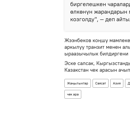
биргелешкен чаралар
өлкөнүн жарандарын 
козголду", — деп айт
Жээнбеков коңшу мамлеке
аркылуу транзит менен ал
ыраазычылык билдиргени
Эске салсак, Кыргызстанд
Казакстан чек арасын ачып
Жаңылыктар
Саясат
Азия
Д
чек ара