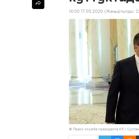
14:00 17.05.2020
(Жаңыртылды:
2
©
Пресс-служба президента КР / Султа