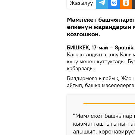
Жазылуу
Мамлекет башчылары 
өлкөнүн жарандарын м
козгошкон.
БИШКЕК, 17-май — Sputnik.
Казакстандын ажосу Касым
күнү менен куттуктады. Б
кабарлады.
Билдирмеге ылайык, Жээн
айтып, башка маселелерге 
"Мамлекет башчылар к
кызматташтыгынын ак
алышып, коронавирус