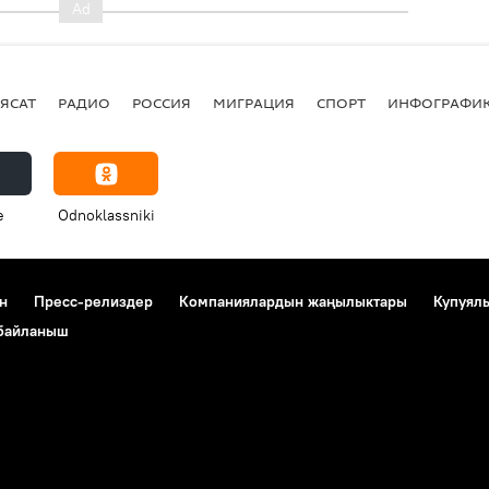
ЯСАТ
РАДИО
РОССИЯ
МИГРАЦИЯ
СПОРТ
ИНФОГРАФИ
e
Odnoklassniki
н
Пресс-релиздер
Компаниялардын жаңылыктары
Купуял
 байланыш