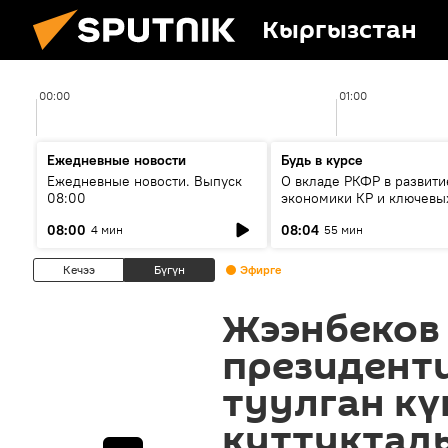
Кыргызстан
00:00
01:00
Ежедневные новости
Будь в курсе
Ежедневные новости. Выпуск
О вкладе РКФР в развити
08:00
экономики КР и ключевы
секторах до 2030 года
08:00
08:04
4 мин
55 мин
Кечээ
Бүгүн
Эфирге
Жээнбеков
президент
туулган кү
куттуктад