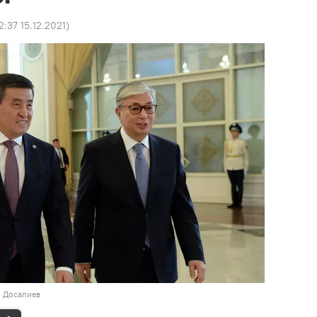
2:37 15.12.2021
)
н Досалиев