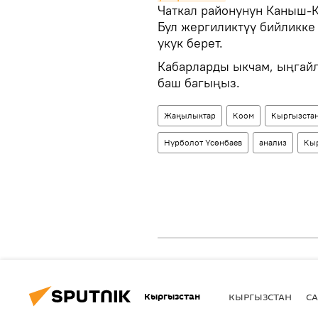
Чаткал районунун Каныш-
Бул жергиликтүү бийликке
укук берет.
Кабарларды ыкчам, ыңгайл
баш багыңыз.
Жаңылыктар
Коом
Кыргызста
Нурболот Үсөнбаев
анализ
Кыр
Кыргызстан
КЫРГЫЗСТАН
СА