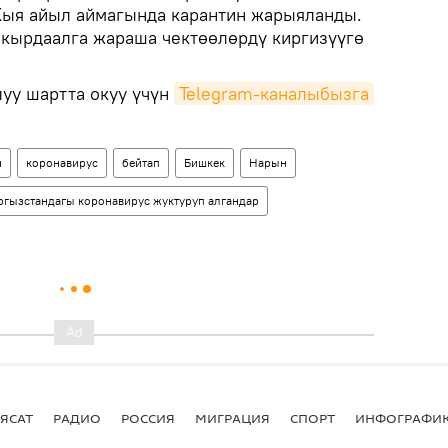
Кыя айыл аймагында карантин жарыяланды.
 кырдаалга жараша чектөөлөрдү киргизүүгө
уу шартта окуу үчүн
Telegram-каналыбызга
н
коронавирус
бейтап
Бишкек
Нарын
гызстандагы коронавирус жуктуруп алгандар
ЯСАТ
РАДИО
РОССИЯ
МИГРАЦИЯ
СПОРТ
ИНФОГРАФИ