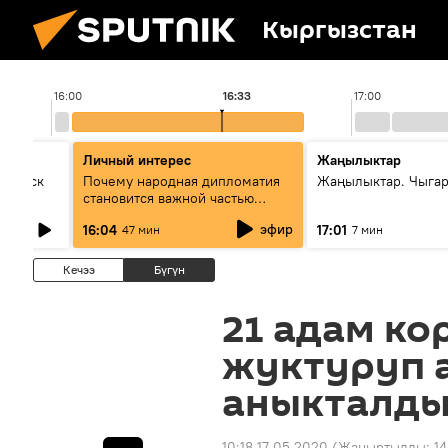
Кыргызстан
16:00
16:33
17:00
Личный интерес
Жаңылыктар
Выпуск
Почему народная дипломатия
Жаңылыктар. Чыга
становится важной частью
международного
эфир
16:04
17:01
47 мин
7 мин
сотрудничества
Кечээ
Бүгүн
21 адам ко
жуктуруп 
аныкталды
10:18 17.05.2020
(Жаңыртылды:
14