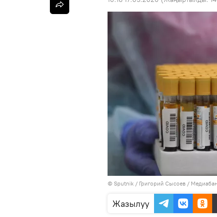
©
Sputnik
/ Григорий Сысоев
/
Медиабан
Жазылуу