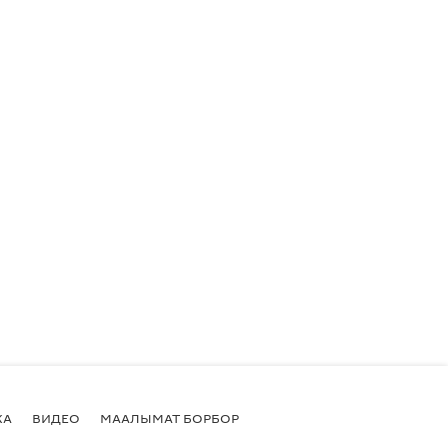
КА
ВИДЕО
МААЛЫМАТ БОРБОР