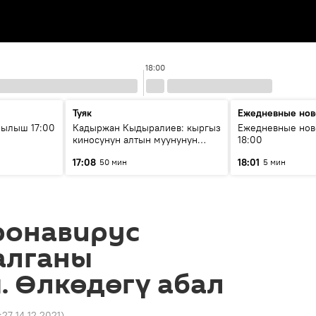
18:00
Туяк
Ежедневные нов
рылыш 17:00
Кадыржан Кыдыралиев: кыргыз
Ежедневные нов
киносунун алтын муунунун
18:00
өкүлү
17:08
18:01
50 мин
5 мин
ронавирус
алганы
. Өлкөдөгү абал
:27 14.12.2021
)