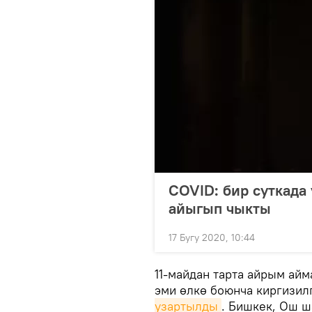
COVID: бир суткада 
айыгып чыкты
17 Бугу 2020, 10:44
11-майдан тарта айрым ай
эми өлкө боюнча киргизи
узартылды
. Бишкек, Ош 