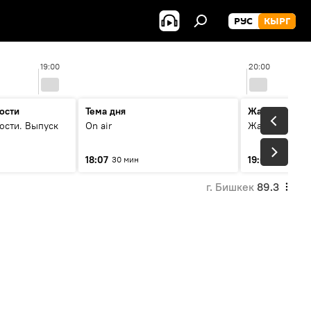
РУС
КЫРГ
19:00
20:00
ости
Тема дня
Жаңылыктар
ости. Выпуск
On air
Жаңылыктар.
18:07
19:01
30 мин
5 мин
г. Бишкек
89.3