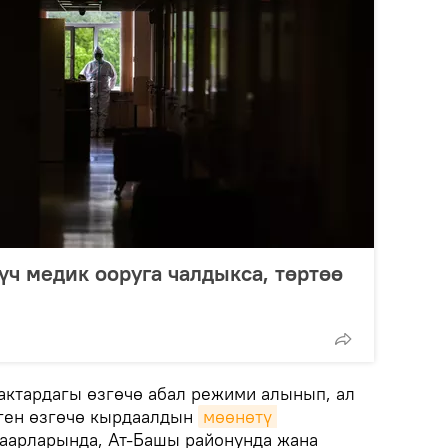
үч медик ооруга чалдыкса, төртөө
мактардагы өзгөчө абал режими алынып, ал
лген өзгөчө кырдаалдын
мөөнөтү 
шаарларында, Ат-Башы районунда жана