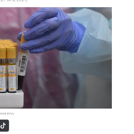
кка өтүү