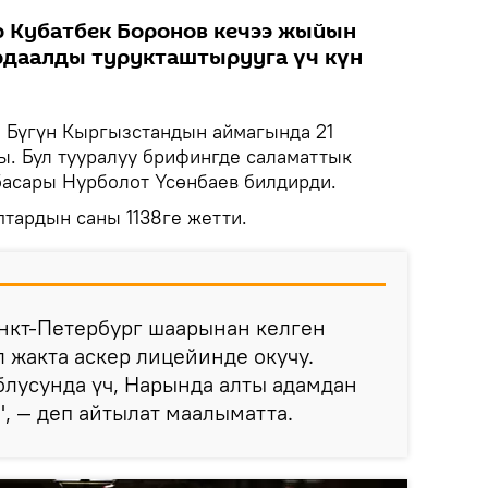
 Кубатбек Боронов кечээ жыйын
рдаалды турукташтырууга үч күн
.
Бүгүн Кыргызстандын аймагында 21
ы. Бул тууралуу брифингде саламаттык
басары Нурболот Үсөнбаев билдирди.
тардын саны 1138ге жетти.
анкт-Петербург шаарынан келген
л жакта аскер лицейинде окучу.
блусунда үч, Нарында алты адамдан
, — деп айтылат маалыматта.