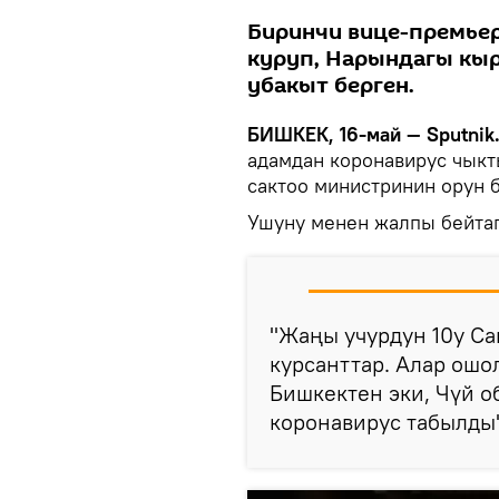
Биринчи вице-премьер
куруп, Нарындагы кы
убакыт берген.
БИШКЕК, 16-май — Sputnik
адамдан коронавирус чыкт
сактоо министринин орун 
Ушуну менен жалпы бейтап
"Жаңы учурдун 10у С
курсанттар. Алар ошо
Бишкектен эки, Чүй о
коронавирус табылды"