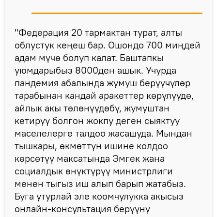
"Федерация 20 тармактан турат, алты
облустук кеңеш бар. Ошондо 700 миңдей
адам мүчө болуп калат. Баштапкы
уюмдарыбыз 8000ден ашык. Учурда
пандемия абалында жумуш берүүчүлөр
тарабынан кандай аракеттер көрүлүүдө,
айлык акы төлөнүүдөбү, жумуштан
кетирүү болгон жокпу деген сыяктуу
маселелерге талдоо жасашуда. Мындан
тышкары, өкмөттүн ишине колдоо
көрсөтүү максатында Эмгек жана
социалдык өнүктүрүү министрлиги
менен тыгыз иш алып барып жатабыз.
Буга утурлай эле коомчулукка акысыз
онлайн-консультация берүүнү