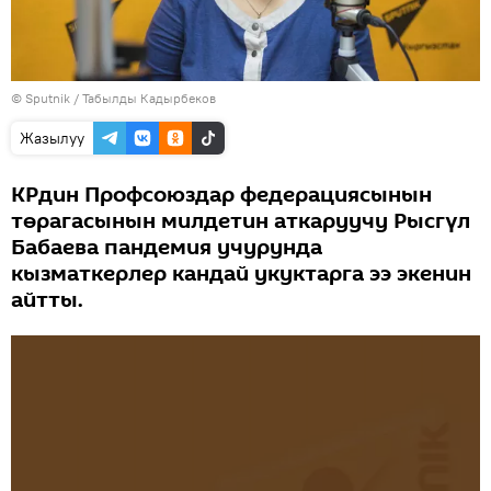
©
Sputnik / Табылды Кадырбеков
Жазылуу
КРдин Профсоюздар федерациясынын
төрагасынын милдетин аткаруучу Рысгүл
Бабаева пандемия учурунда
кызматкерлер кандай укуктарга ээ экенин
айтты.