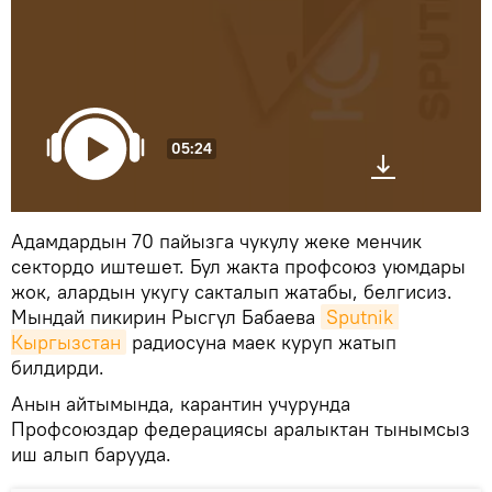
05:24
Адамдардын 70 пайызга чукулу жеке менчик
сектордо иштешет. Бул жакта профсоюз уюмдары
жок, алардын укугу сакталып жатабы, белгисиз.
Мындай пикирин Рысгүл Бабаева
Sputnik 
Кыргызстан
радиосуна маек куруп жатып
билдирди.
Анын айтымында, карантин учурунда
Профсоюздар федерациясы аралыктан тынымсыз
иш алып барууда.