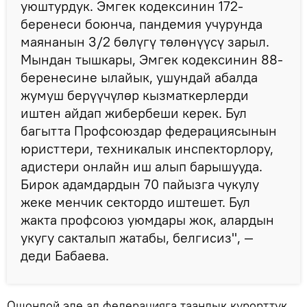
уюштурдук. Эмгек кодексинин 172-
беренеси боюнча, пандемия учурунда
маянанын 3/2 бөлүгү төлөнүүсү зарыл.
Мындан тышкары, Эмгек кодексинин 88-
беренесине ылайык, ушундай абалда
жумуш берүүчүлөр кызматкерлерди
иштен айдап жибербеши керек. Бул
багытта Профсоюздар федерациясынын
юристтери, техникалык инспекторлору,
адистери онлайн иш алып барышууда.
Бирок адамдардын 70 пайызга чукулу
жеке менчик сектордо иштешет. Бул
жакта профсоюз уюмдары жок, алардын
укугу сакталып жатабы, белгисиз", —
деди Бабаева.
Ошондой эле ал федерацияга таандык курорттук