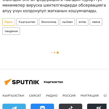
мекемелер вируска шектелгендерди обсервацияга
алуу үчүн колдонулуп жатканын кошумчалады.
Радио
Кыргызстан
Экономика
мыйзам
эмгек
маяна
пандемия
Кыргызстан
КЫРГЫЗСТАН
САЯСАТ
РАДИО
РОССИЯ
МИГРАЦИЯ
СП