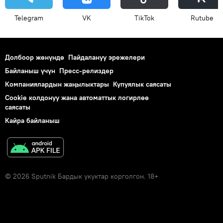
Telegram
VK
ТikТоk
Rutube
Долбоор жөнүндө
Пайдалануу эрежелери
Байланыш үчүн
Пресс-релиздер
Компаниялардын жаңылыктары
Купуялык саясаты
Cookie колдонуу жана автоматтык логирлөө
саясаты
Кайра байланыш
© 2026 Sputnik Бардык укуктар корголгон. 18+