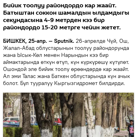
Бийик тоолуу райондордо кар жаайт.
Батыштан соккон шамалдын ылдамдыгы
секундасына 4-9 метрден кээ бир
райондордо 15-20 метрге чейин жетет.
БИШКЕК, 25-апр. — Sputnik.
26-апрелде Чүй, Ош,
Жалал-Абад облустарынын тоолуу райондорунда
жана Ысык-Көл менен Нарындын кээ бир
аймактарында өткүн өтүп, күн күркүрөшү күтүлөт.
Ошондой эле бийик тоолу өрөөндөрдө кар жаайт.
Ал эми Талас жана Баткен облустарында күн ачык
болот. Бул тууралуу Кыргызгидромет билдирди.