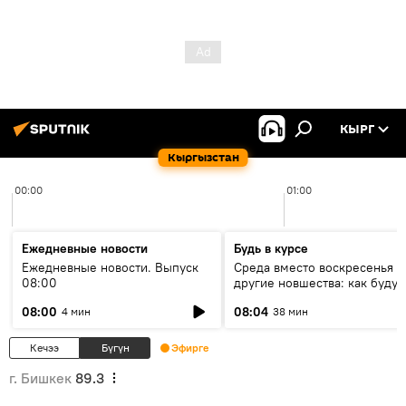
КЫРГ
Кыргызстан
00:00
01:00
Ежедневные новости
Будь в курсе
Ежедневные новости. Выпуск
Среда вместо воскресенья и
08:00
другие новшества: как будут
проходить выборы в КР?
08:00
08:04
4 мин
38 мин
Кечээ
Бүгүн
Эфирге
г. Бишкек
89.3