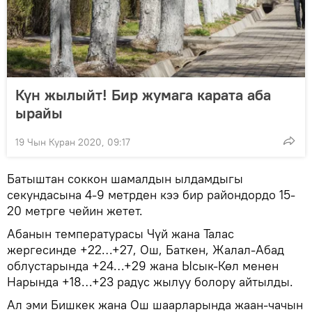
Күн жылыйт! Бир жумага карата аба
ырайы
19 Чын Куран 2020, 09:17
Батыштан соккон шамалдын ылдамдыгы
секундасына 4-9 метрден кээ бир райондордо 15-
20 метрге чейин жетет.
Абанын температурасы Чүй жана Талас
жергесинде +22…+27, Ош, Баткен, Жалал-Абад
облустарында +24…+29 жана Ысык-Көл менен
Нарында +18…+23 радус жылуу болору айтылды.
Ал эми Бишкек жана Ош шаарларында жаан-чачын