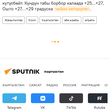
күтүлбөйт. Күндүн табы борбор калаада +25…+27,
Ошто +27…+29 градуска
чейин көтөрүлөт
.
Жаңылыктар
Коом
Кыргызстан
аба ырайы
апрель
Кыргызстан
КЫРГЫЗСТАН
САЯСАТ
РАДИО
РОССИЯ
МИГРАЦИЯ
СП
Telegram
VK
ТikТоk
Rutube