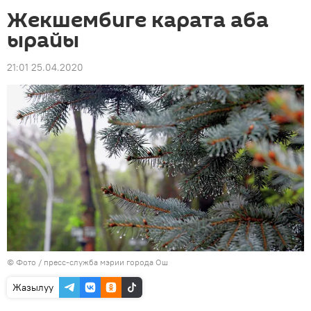
Жекшембиге карата аба
ырайы
21:01 25.04.2020
© Фото / пресс-служба мэрии города Ош
Жазылуу