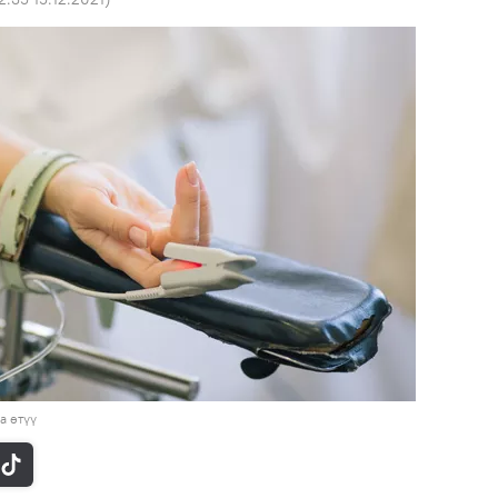
а өтүү