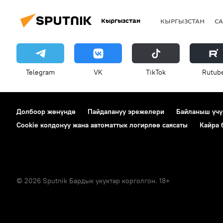
Кыргызстан
КЫРГЫЗСТАН
СА
Telegram
VK
ТikТоk
Rutub
Долбоор жөнүндө
Пайдалануу эрежелери
Байланыш үчү
Cookie колдонуу жана автоматтык логирлөө саясаты
Кайра
© 2026 Sputnik Бардык укуктар корголгон. 18+