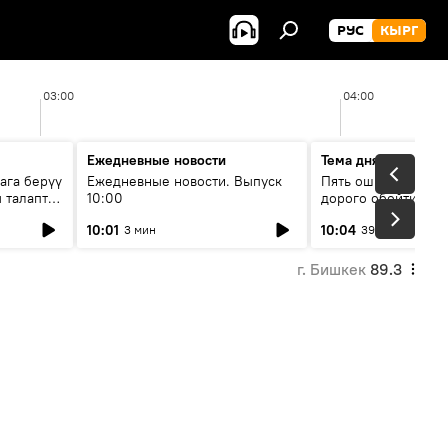
РУС
КЫРГ
03:00
04:00
Ежедневные новости
Тема дня
ага берүү
Ежедневные новости. Выпуск
Пять ошибок котор
 талаптар
10:00
дорого обойтись п
жилья
10:01
10:04
3 мин
39 мин
г. Бишкек
89.3