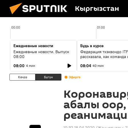
Кыргызстан
00:00
01:00
Ежедневные новости
Будь в курсе
Ежедневные новости. Выпуск
Федерация тхэквондо IT
08:00
рассказала, как команда 
жертвой мошенников
08:00
08:04
4 мин
40 мин
Кечээ
Бүгүн
Эфирге
Коронавиру
абалы оор,
реанимаци
10:32 18.04.2020
(Жаңыртылды:
2