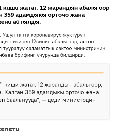
1 киши жатат. 12 жарандын абалы оор
ан 359 адамдыкы орточо жана
кени айтылды.
.
Ушул тапта коронавирус жуктуруп,
рдын ичинен 12синин абалы оор, алтоо
л тууралуу саламаттык сактоо министринин
нбаев брифинг учурунда билдирди.
1 киши жатат. 12 жарандын абалы оор,
. Калган 359 адамдыкы орточо жана
п бааланууда”, — деди министрдин
сепети