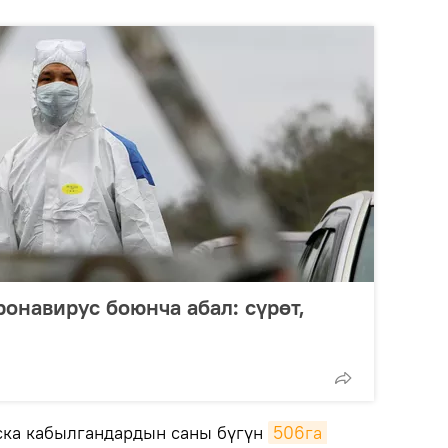
онавирус боюнча абал: сүрөт,
ска кабылгандардын саны бүгүн
506га 