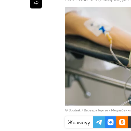
©
Sputnik
/ Варвара Гертье
/
Медиабанкк
Жазылуу