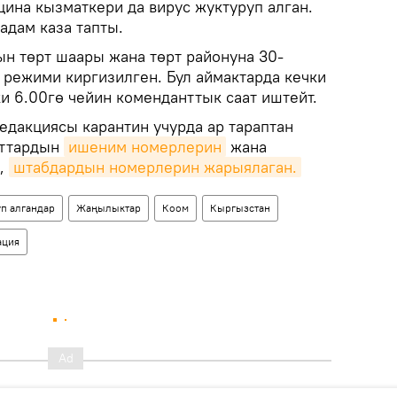
ина кызматкери да вирус жуктуруп алган.
адам каза тапты.
ын төрт шаары жана төрт районуна 30-
 режими киргизилген. Бул аймактарда кечки
и 6.00гө чейин коменданттык саат иштейт.
редакциясы карантин учурда ар тараптан
аттардын
ишеним номерлерин
жана
а,
штабдардын номерлерин жарыялаган.
п алгандар
Жаңылыктар
Коом
Кыргызстан
ация