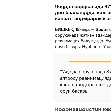
Учурда ооруканада 37
деп бааланууда, калг
канааттандырарлык э
БИШКЕК, 18-апр. — Sputnik
ооруканада жаткан адамда
реанимация бөлүмүндө. Бу
орун басары Нурболот Үсө
“Учурда ооруканада 37
алтоосу реанимацияда
канааттандырарлык де
орун басары.
Коронавирустун ке