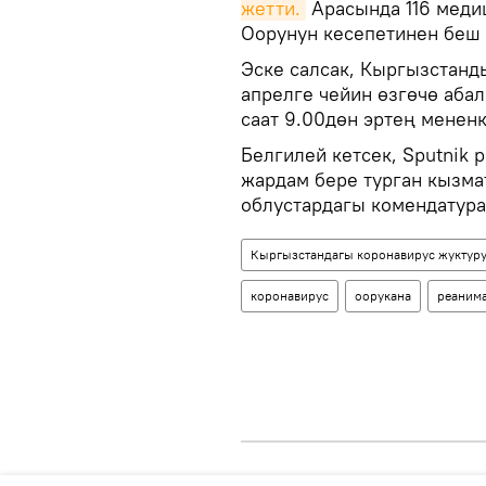
жетти.
Арасында 116 медиц
Оорунун кесепетинен беш 
Эске салсак, Кыргызстанд
апрелге чейин өзгөчө абал
саат 9.00дөн эртең мененк
Белгилей кетсек, Sputnik 
жардам бере турган кызм
облустардагы комендатур
Кыргызстандагы коронавирус жуктуру
коронавирус
оорукана
реаним