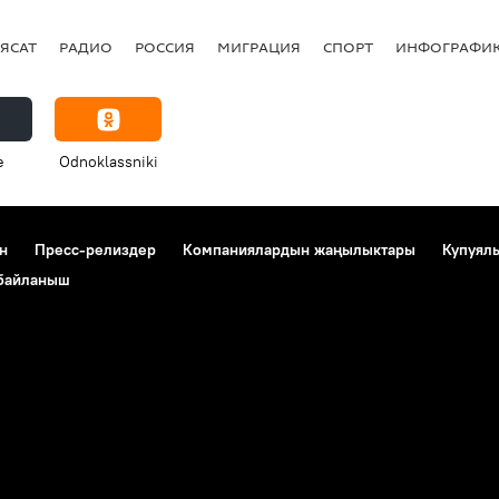
ЯСАТ
РАДИО
РОССИЯ
МИГРАЦИЯ
СПОРТ
ИНФОГРАФИ
e
Odnoklassniki
н
Пресс-релиздер
Компаниялардын жаңылыктары
Купуял
 байланыш