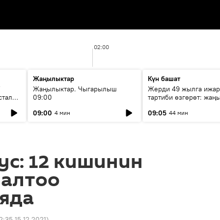
02:00
Жаңылыктар
Күн башат
F
Жаңылыктар. Чыгарылыш
Жерди 49 жылга ижар
стала
09:00
тартиби өзгөрөт: жаңы
эмнени көздөйт?
09:00
09:05
4 мин
44 мин
с: 12 кишинин
 алтоо
яда
2:35 15.12.2021
)