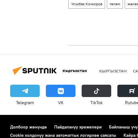
Улукбек Кочкоров
төлөм
жөлөк
Кыргызстан
КЫРГЫЗСТАН
СА
Telegram
VK
ТikТоk
Rutub
Долбоор жөнүндө
Пайдалануу эрежелери
Байланыш үчү
Cookie колдонуу жана автоматтык логирлөө саясаты
Кайра