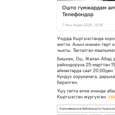
Ошто гумжардам алч
Телефондор
7 Чын Куран 2020, 13:58
Учурда Кыргызстанда коро
жетти. Анын ичинен төрт 
чыкты. Такталган маалымат
Бишкек, Ош, Жалал-Абад ш
райондоруна 25-марттан 15
аймактарда саат 20:00дөн 
Күндүз ооруканага, дарыка
берилген.
Ушу тапта өлкө ичинде аба
Кыргызстан жүргүзгөн
те
Коронавируска байланыштуу Кыргызс