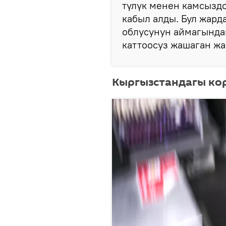
түлүк менен камсыздо
кабыл алды. Бул жар
облусунун аймагында
каттоосуз жашаган жа
Кыргызстандагы ко