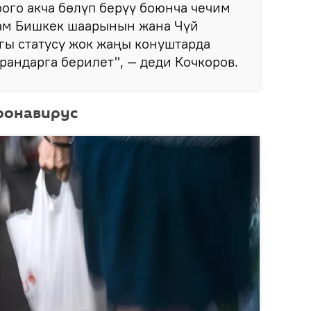
ого акча бөлүп берүү боюнча чечим
дам Бишкек шаарынын жана Чүй
гы статусу жок жаңы конуштарда
рандарга берилет", — деди Кочкоров.
ронавирус