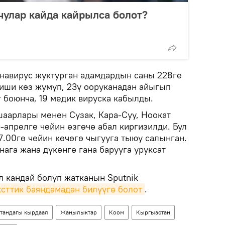
улар кайда кайрылса болот?
навирус жуктурган адамдардын саны 228ге
киши көз жумуп, 23ү ооруканадан айыгып
 боюнча, 19 медик вируска кабылды.
аарлары менен Сузак, Кара-Суу, Ноокат
-апрелге чейин өзгөчө абал киргизилди. Бул
7.00гө чейин көчөгө чыгууга тыюу салынган.
нага жана дүкөнгө гана барууга уруксат
л кандай болуп жатканын Sputnik
ксттик баяндамадан билүүгө болот
.
тандагы кырдаал
Жаңылыктар
Коом
Кыргызстан