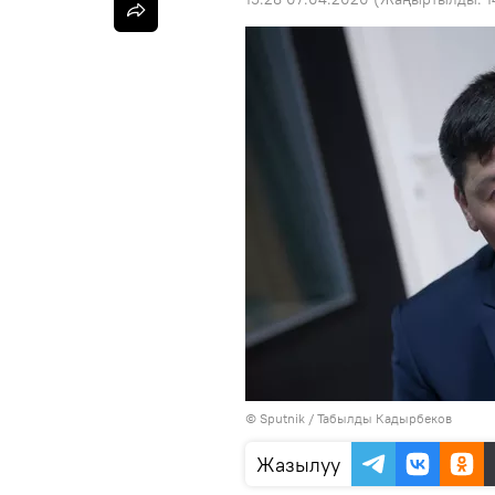
©
Sputnik / Табылды Кадырбеков
Жазылуу