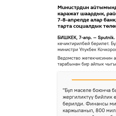
Министрдин айтымынд
каражат шаардык, ра
7-8-апрелде алар банк
тарта социалдык төлө
БИШКЕК, 7-апр. — Sputnik.
кечиктирилбей берилет. Бу
министри Улукбек Кочкоро
Ведомство жетекчисинин 
тарабынан бир айлык чыгы
"Бул маселе боюнча б
жергиликтүү бийлик 
берилди. Финансы ми
каржыланып, 800 мил