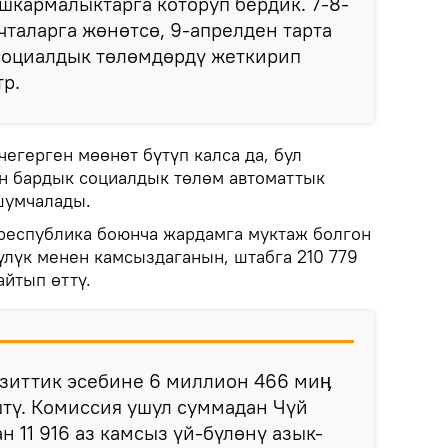
шкармалыктарга которуп бердик. 7-8-
чталарга жөнөтсө, 9-апрелден тарта
социалдык төлөмдөрдү жеткирип
тр.
егерген мөөнөт бүтүп калса да, бул
н бардык социалдык төлөм автоматтык
шумчалады.
республика боюнча жардамга муктаж болгон
үлүк менен камсыздаганын, штабга 210 779
айтып өттү.
зиттик эсебине 6 миллион 466 миӊ
тү. Комиссия ушул суммадан Чүй
 11 916 аз камсыз үй-бүлөнү азык-