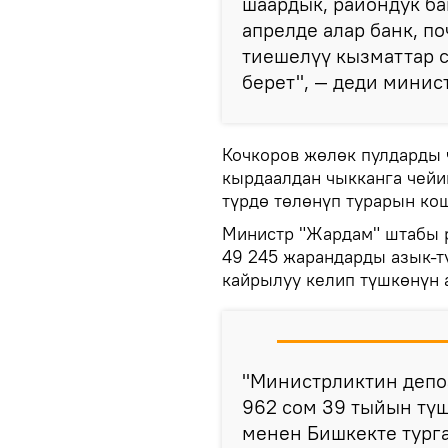
шаардык, райондук ба
апрелде алар банк, по
тиешелүү кызматтар 
берет", — деди минис
Кочкоров жөлөк пулдарды ч
кырдаалдан чыкканга чейи
түрдө төлөнүп турарын ко
Министр "Жардам" штабы 
49 245 жарандарды азык-т
кайрылуу келип түшкөнүн 
"Министрликтин депо
962 сом 39 тыйын түш
менен Бишкекте турган