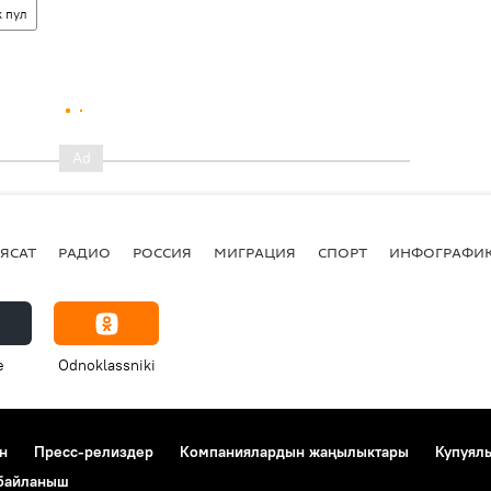
 пул
ЯСАТ
РАДИО
РОССИЯ
МИГРАЦИЯ
СПОРТ
ИНФОГРАФИ
e
Odnoklassniki
н
Пресс-релиздер
Компаниялардын жаңылыктары
Купуял
 байланыш