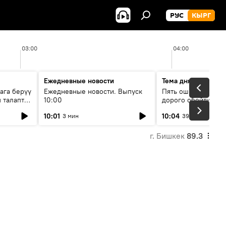
РУС
КЫРГ
03:00
04:00
Ежедневные новости
Тема дня
ага берүү
Ежедневные новости. Выпуск
Пять ошибок котор
 талаптар
10:00
дорого обойтись п
жилья
10:01
10:04
3 мин
39 мин
г. Бишкек
89.3