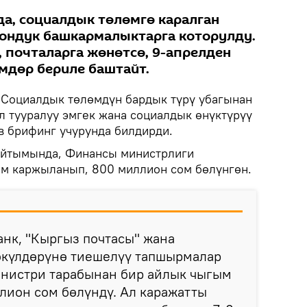
а, социалдык төлөмгө каралган
йондук башкармалыктарга которулду.
, почталарга жөнөтсө, 9-апрелден
мдөр бериле баштайт.
Социалдык төлөмдүн бардык түрү убагынан
л тууралуу эмгек жана социалдык өнүктүрүү
в брифинг учурунда билдирди.
айтымында, Финансы министрлиги
м каржыланып, 800 миллион сом бөлүнгөн.
анк, "Кыргыз почтасы" жана
өкүлдөрүнө тиешелүү тапшырмалар
нистри тарабынан бир айлык чыгым
лион сом бөлүндү. Ал каражатты