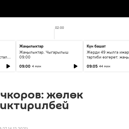
02:00
Жаңылыктар
Күн башат
F
Жаңылыктар. Чыгарылыш
Жерди 49 жылга ижар
стала
09:00
тартиби өзгөрөт: жаңы
эмнени көздөйт?
09:00
09:05
4 мин
44 мин
чкоров: жөлөк
чиктирилбей
4:27 14.12.2021
)