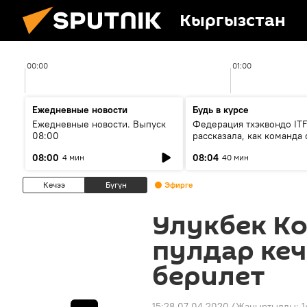
Кыргызстан
00:00
01:00
Ежедневные новости
Будь в курсе
Ежедневные новости. Выпуск
Федерация тхэквондо IT
08:00
рассказала, как команда 
жертвой мошенников
08:00
08:04
4 мин
40 мин
Кечээ
Бүгүн
Эфирге
Улукбек Ко
пулдар ке
берилет
15:28 07.04.2020
(Жаңыртылды:
1