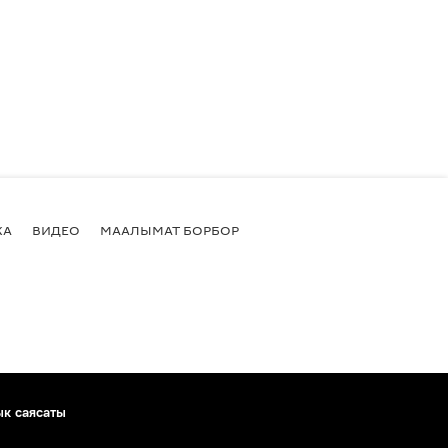
КА
ВИДЕО
МААЛЫМАТ БОРБОР
ык саясаты