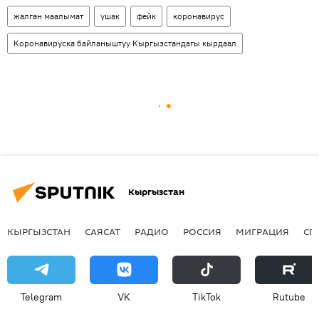
жалган маалымат
ушак
фейк
коронавирус
Коронавируска байланыштуу Кыргызстандагы кырдаал
Кыргызстан
КЫРГЫЗСТАН
САЯСАТ
РАДИО
РОССИЯ
МИГРАЦИЯ
СП
Telegram
VK
ТikТоk
Rutube