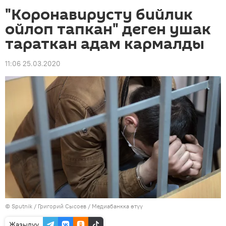
"Коронавирусту бийлик
ойлоп тапкан" деген ушак
тараткан адам кармалды
11:06 25.03.2020
©
Sputnik
/ Григорий Сысоев
/
Медиабанкка өтүү
Жазылуу