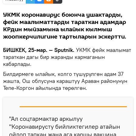
УКМК коронавирус боюнча ушактарды,
фейк маалыматтарды тараткан адамдар
КРдин мыйзамына ылайык кылмыш
жоопкерчилигине тартыларын эскертти.
БИШКЕК, 25-мар. — Sputnik.
УКМК фейк маалымат
тараткан дагы бир жаранды кармаганын
кабарлады.
Билдирмеге ылайык, колго түшүрүлгөн адам 37
жашта, Ош облусуна караштуу Араван районунун
Тепе-Коргон айылында төрөлгөн.
"Ал соцтармактар аркылуу
"Коронавирусту бийликтегилер атайын
ойлоп тапкан жана ага каршы вакцина