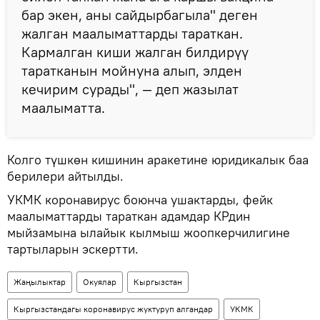
бар экен, аны сайдырбагыла" деген
жалган маалыматтарды тараткан.
Кармалган киши жалган билдирүү
таратканын мойнуна алып, элден
кечирим сурады", — деп жазылат
маалыматта.
Колго түшкөн кишинин аракетине юридикалык баа
берилери айтылды.
УКМК коронавирус боюнча ушактарды, фейк
маалыматтарды тараткан адамдар КРдин
мыйзамына ылайык кылмыш жоопкерчилигине
тартыларын эскертти.
Жаңылыктар
Окуялар
Кыргызстан
Кыргызстандагы коронавирус жуктуруп алгандар
УКМК