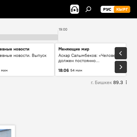
РУС
КЫРГ
19:00
евные новости
Меняющие мир
евные новости. Выпуск
Аскар Салымбеков: «Человек
должен постоянно
совершенствоваться»
18:06
 мин
54 мин
г. Бишкек
89.3