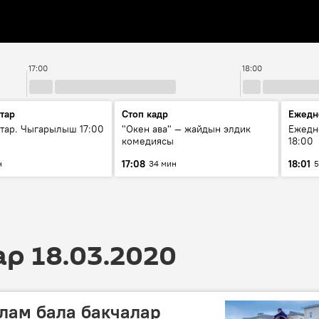
17:00
18:00
тар
Стоп кадр
Ежедн
ар. Чыгарылыш 17:00
"Окен ава" — жайдын элдик
Ежедн
комедиясы
18:00
17:08
18:01
н
34 мин
5
 18.03.2020
лам бала бакчалар