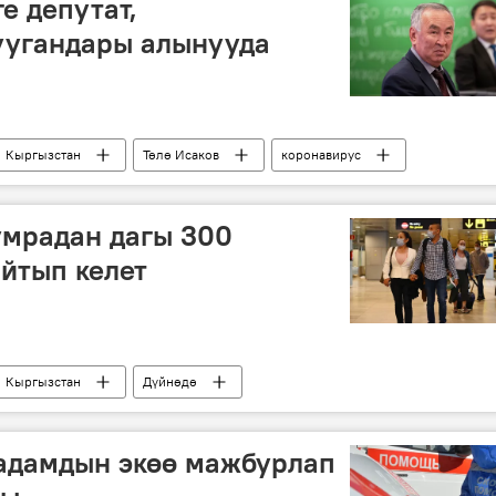
е депутат,
уп алгандар
уугандары алынууда
Кыргызстан
Төлө Исаков
коронавирус
умрадан дагы 300
йтып келет
Кыргызстан
Дүйнөдө
стандагы кырдаал
уп алгандар
коронавирус
Ажылык
 адамдын экөө мажбурлап