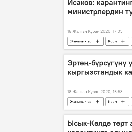
Исаков: карантинг
Кыргызстандагы коронавирус жуктур
министрлердин т
18 Жалган Куран 2020, 17:05
Жаңылыктар
Коом
илдет
аткаминер
Эртең-бүрсүгүнү 
кыргызстандык ка
18 Жалган Куран 2020, 16:53
Жаңылыктар
Коом
Коронавируска байланыштуу Кыргыз
Кыргызстандагы коронавирус жуктур
Ысык-Көлдө төрт