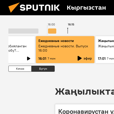
Кыргызстан
16:00
16:15
Ежедневные новости
Жаңылык
н тарбияланган
Ежедневные новости. Выпуск
Жаңылыкт
й болобу?
16:00
жашоосунда
эфир
16:01
17:01
7 мин
7 ми
орду
Кечээ
Бүгүн
Жаңылыктар
Коронавирустан у