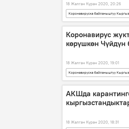
18 Жалган Куран 2020, 20:26
Коронавируска байланыштуу Кыргыз
Кыргызстандагы коронавирус жуктур
Кыргызстан
Нарын облусу
Коронавирус жук
көрүшкөн Чүйдүн 
18 Жалган Куран 2020, 19:01
Коронавируска байланыштуу Кыргыз
Кыргызстандагы коронавирус жуктур
Кыргызстан
Чүй облусу
АКШда карантинг
кыргызстандыкта
18 Жалган Куран 2020, 18:31