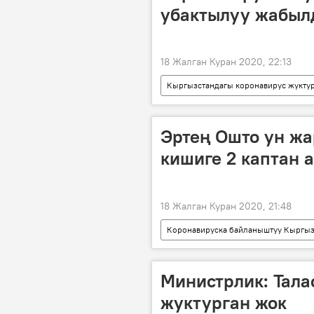
убактылуу жабыл
18 Жалган Куран 2020, 22:13
Кыргызстандагы коронавирус жуктур
Коронавируска байланыштуу Кыргыз
Кыргызстан
карантин
Эртең Ошто ун жа
кишиге 2 каптан 
18 Жалган Куран 2020, 21:48
Коронавируска байланыштуу Кыргыз
Кыргызстан
Ош
у
Министрлик: Тала
жуктурган жок