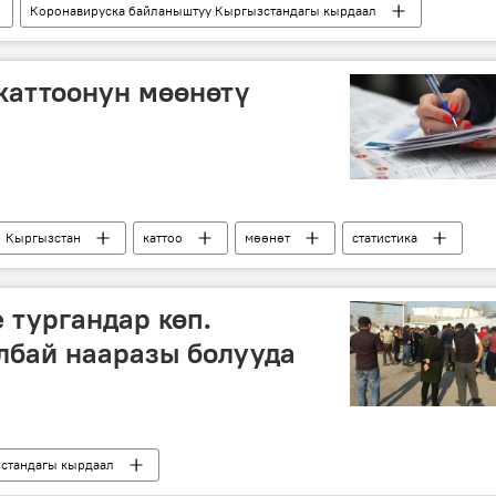
Коронавируска байланыштуу Кыргызстандагы кырдаал
Коом
АКШ
коронавирус
жаран
каттоонун мөөнөтү
Кыргызстан
каттоо
мөөнөт
статистика
 тургандар көп.
лбай нааразы болууда
стандагы кырдаал