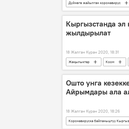
Дүйнөгө жайылган коронавирус
Жаңылыктар
Дүйнөдө
карантин
анализ
Кыргызстанда эл 
жылдырылат
18 Жалган Куран 2020, 18:31
Жаңылыктар
Коом
Ошто унга кезекке
Айрымдары ала а
18 Жалган Куран 2020, 18:26
Коронавируска байланыштуу Кыргыз