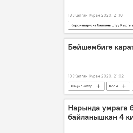
18 Жалган Куран 2020, 21:10
Коронавируска байланыштуу Кыргыз
Кыргызстандагы коронавирус жуктур
Кыргызстан
Талас облусу
Бейшембиге кара
18 Жалган Куран 2020, 21:02
Жаңылыктар
Коом
Нарында умрага б
байланышкан 4 к