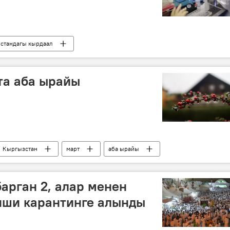
стандагы кырдаал
уп алгандар
Коом
Жаңылыктар
коронавирус
жаран
та аба ырайы
Кыргызстан
март
аба ырайы
арган 2, алар менен
иши карантинге алынды