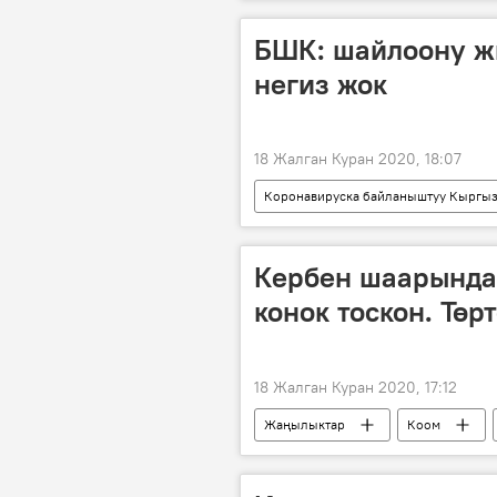
Кыргызстандагы коронавирус жуктур
Кыргызстан
Ош
у
БШК: шайлоону ж
негиз жок
18 Жалган Куран 2020, 18:07
Коронавируска байланыштуу Кыргыз
Кыргызстандагы коронавирус жуктур
Кыргызстан
Саясат
Кербен шаарында
конок тоскон. Төр
18 Жалган Куран 2020, 17:12
Жаңылыктар
Коом
коронавирус
тест
Коронавируска байланыштуу Кыргыз