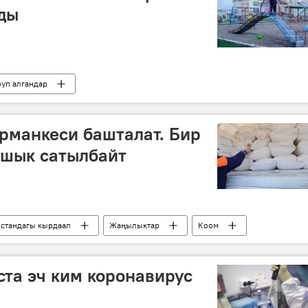
ды
уп алгандар
стандагы кырдаал
Жаңылыктар
Коом
бала бакча
коронавирус
рманкеси башталат. Бир
ашык сатылбайт
стандагы кырдаал
Жаңылыктар
Коом
н
жарманке
ста эч ким коронавирус