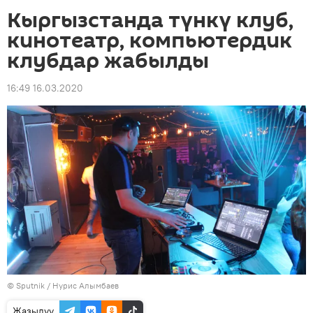
Кыргызстанда түнкү клуб,
кинотеатр, компьютердик
клубдар жабылды
16:49 16.03.2020
©
Sputnik
/ Нурис Алымбаев
Жазылуу