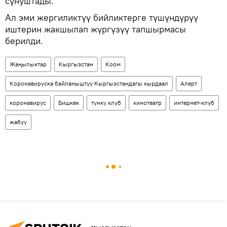
сунуштады.
Ал эми жергиликтүү бийликтерге түшүндүрүү
иштерин жакшылап жүргүзүү тапшырмасы
берилди.
Жаңылыктар
Кыргызстан
Коом
Коронавируска байланыштуу Кыргызстандагы кырдаал
Aлерт
коронавирус
Бишкек
түнкү клуб
кинотеатр
интернет-клуб
жабуу