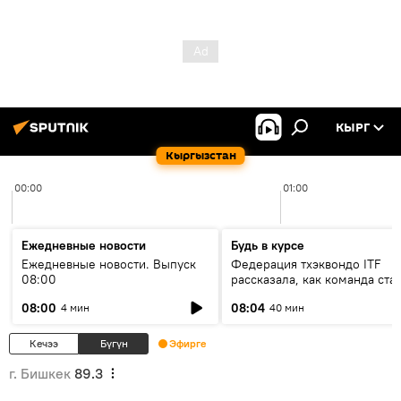
КЫРГ
Кыргызстан
00:00
01:00
Ежедневные новости
Будь в курсе
Ежедневные новости. Выпуск
Федерация тхэквондо ITF
08:00
рассказала, как команда ста
жертвой мошенников
08:00
08:04
4 мин
40 мин
Кечээ
Бүгүн
Эфирге
г. Бишкек
89.3