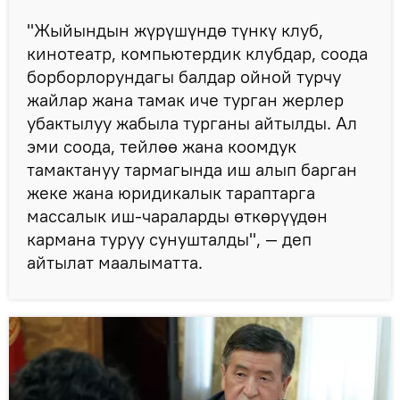
"Жыйындын жүрүшүндө түнкү клуб,
кинотеатр, компьютердик клубдар, соода
борборлорундагы балдар ойной турчу
жайлар жана тамак иче турган жерлер
убактылуу жабыла турганы айтылды. Ал
эми соода, тейлөө жана коомдук
тамактануу тармагында иш алып барган
жеке жана юридикалык тараптарга
массалык иш-чараларды өткөрүүдөн
кармана туруу сунушталды", — деп
айтылат маалыматта.