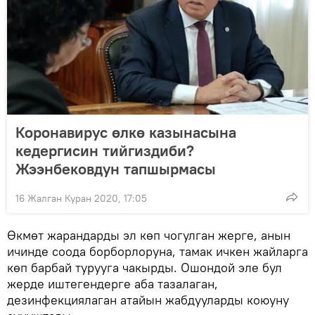
Коронавирус өлкө казынасына
кедергисин тийгиздиби?
Жээнбековдун тапшырмасы
16 Жалган Куран 2020, 17:05
Өкмөт жарандарды эл көп чогулган жерге, анын
ичинде соода борборлоруна, тамак ичкен жайларга
көп барбай турууга чакырды. Ошондой эле бул
жерде иштегендерге аба тазалаган,
дезинфекциялаган атайын жабдууларды коюуну