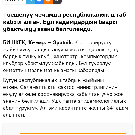
Тиешелүү чечимди республикалык штаб
кабыл алган. Бул кадамдардын баары
убактылуу экени белгиленди.
БИШКЕК, 16-мар. — Sputnik.
Коронавирустун
жайылуусун алдын алуу максатында өлкөдөгү
бардык түнкү клуб, кинотеатр, компьютердик
клубдар убактылуу жабылды. Бул тууралуу
өкмөттүн маалымат кызматы кабарлады.
Бүгүн республикалык штабдын жыйыны
өткөн. Саламаттыкты сактоо министрлигинин
өкүлү өлкөдө коронавируска кабылган учур жок
экенин белгиледи. Ушу тапта эпидемиологиялык
абал туруктуу. Ал эми карантинге жалпы 341 адам
алынган.