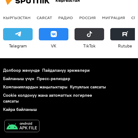
Кыргызстан
КЫРГЫЗСТАН
САЯСАТ
РАДИО
РОССИЯ
МИГРАЦИЯ
СП
Telegram
VK
ТikТоk
Rutube
Долбоор жөнүндө
Пайдалануу эрежелери
Байланыш үчүн
Пресс-релиздер
Компаниялардын жаңылыктары
Купуялык саясаты
Cookie колдонуу жана автоматтык логирлөө
саясаты
Кайра байланыш