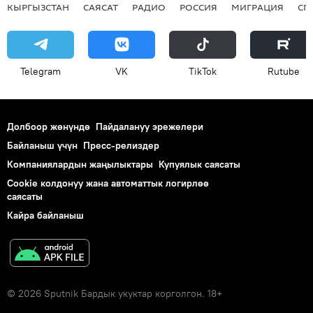
КЫРГЫЗСТАН
САЯСАТ
РАДИО
РОССИЯ
МИГРАЦИЯ
СП
Telegram
VK
ТikТоk
Rutube
Долбоор жөнүндө
Пайдалануу эрежелери
Байланыш үчүн
Пресс-релиздер
Компаниялардын жаңылыктары
Купуялык саясаты
Cookie колдонуу жана автоматтык логирлөө
саясаты
Кайра байланыш
© 2026 Sputnik Бардык укуктар корголгон. 18+