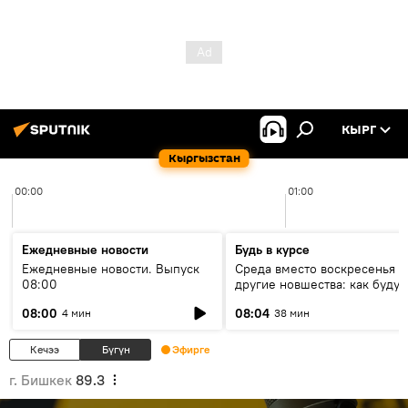
КЫРГ
Кыргызстан
00:00
01:00
Ежедневные новости
Будь в курсе
Ежедневные новости. Выпуск
Среда вместо воскресенья и
08:00
другие новшества: как будут
проходить выборы в КР?
08:00
08:04
4 мин
38 мин
Кечээ
Бүгүн
Эфирге
г. Бишкек
89.3