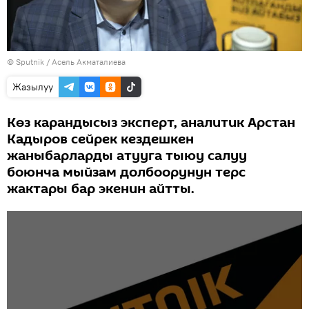
©
Sputnik
/ Асель Акматалиева
Жазылуу
Көз карандысыз эксперт, аналитик Арстан
Кадыров сейрек кездешкен
жаныбарларды атууга тыюу салуу
боюнча мыйзам долбоорунун терс
жактары бар экенин айтты.