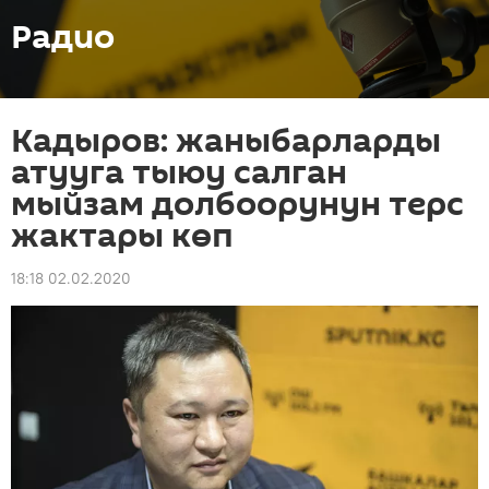
Радио
Кадыров: жаныбарларды
атууга тыюу салган
мыйзам долбоорунун терс
жактары көп
18:18 02.02.2020