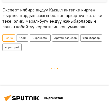
Эксперт илбирс өңдүү Кызыл китепке кирген
жырткычтардын азыгы болгон аркар-кулжа, эчки-
теке, элик, марал-бугу өңдүү жаныбарлардын
санын көбөйтүү керектигин кошумчалады.
Радио
Коом
Кыргызстан
Арстан Кадыров
жаныбарлар
мораторий
Кыргызстан