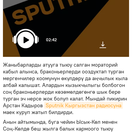
02:42
Жаныбарларды атууга тыюу салган мораторий
кабыл алынса, браконьерлерди ооздуктап турган
мергенчилер коомунун өкүлдөрү да аңчылык кыла
албай калышат. Алардын кызыкчылыгы болбогон
соң браконьерлерди көзөмөлдөгөнгө шык бере
турган эч нерсе жок болуп калат. Мындай пикирин
Арстан Кадыров
Sputnik Кыргызстан радиосуна
маек куруп жатып билдирди.
Анын айтымында, буга чейин Ысык-Көл менен
Соң-Көлдө беш жылга балык кармоого тыюу