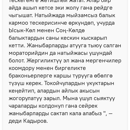
айда ашып кетсе эки жолу гана рейдге
чыгышат. Натыйжада мыйзамсыз балык
кармоо тескерисинче өркүндөп, учурда
Ысык-Көл менен Соң-Көлдө
балыктардын саны кескин кыскарып
кетти. Жаныбарларды атууга тыюу салган
мораторийдин да натыйжасы ушундай
болот. Жергиликтүү эл жана мергенчилер
коомдору менен биргеликте
браконьерлерге каршы турууга өбөлгө
түзүш керек. Токойчулардын укуктарын
кеңейтип, алардын айлык акысын
жогорулатуу зарыл. Мына ушул сыяктуу
чараларды колдонуп гана сейрек
жаныбарларды сактап кала алабыз ", —
деди Кадыров.