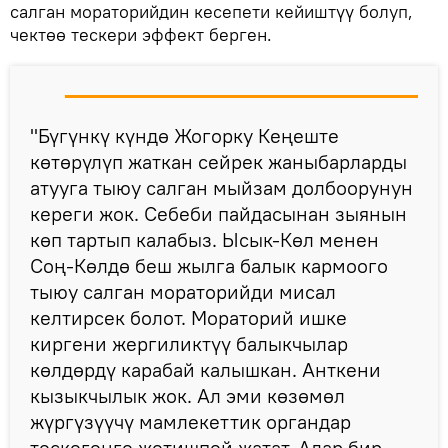
салган мораторийдин кесепети кейиштүү болуп,
чектөө тескери эффект берген.
"Бүгүнкү күндө Жогорку Кеңеште
көтөрүлүп жаткан сейрек жаныбарларды
атууга тыюу салган мыйзам долбоорунун
кереги жок. Себеби пайдасынан зыянын
көп тартып калабыз. Ысык-Көл менен
Соң-Көлдө беш жылга балык кармоого
тыюу салган мораторийди мисал
келтирсек болот. Мораторий ишке
киргени жергиликтүү балыкчылар
көлдөрдү карабай калышкан. Анткени
кызыкчылык жок. Ал эми көзөмөл
жүргүзүүчү мамлекеттик органдар
тескегенге жетишпей жатат. Алар бир