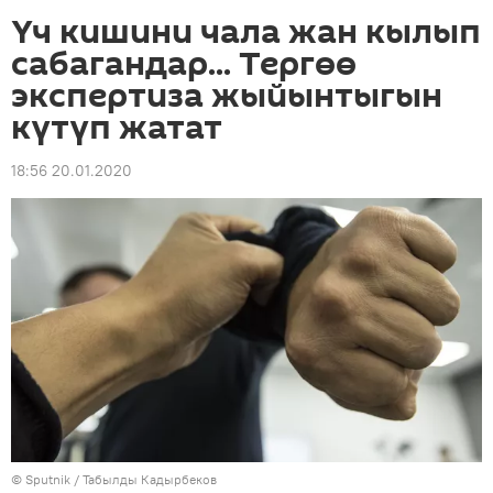
Үч кишини чала жан кылып
сабагандар... Тергөө
экспертиза жыйынтыгын
күтүп жатат
18:56 20.01.2020
©
Sputnik / Табылды Кадырбеков