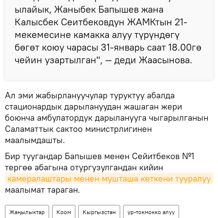
ылайык, Жаныбек Бапышев жана
Калысбек Сеитбековдун ЖАМКтын 21-
мекемесине камакка алуу түрүндөгү
бөгөт коюу чарасы 31-январь саат 18.00гө
чейин узартылган", — деди Жаасынова.
Ал эми жабырлануучулар туруктуу абалда
стационардык дарылануудан жашаган жери
боюнча амбулатордук дарыланууга чыгарылганын
Саламаттык сактоо министрлигинен
маалымдашты.
Бир туугандар Бапышев менен Сейитбеков №1
тергөө абагына отургузулгандан кийин
камералаштары менен мушташа кеткени тууралуу
маалымат тараган.
Жаңылыктар
Коом
Кыргызстан
ур-токмокко алуу