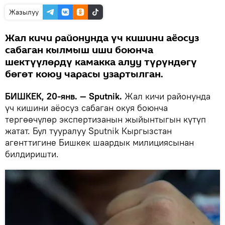
Жазылуу
Жал кичи районунда үч кишини аёосуз
сабаган кылмыш иши боюнча
шектүүлөрдү камакка алуу түрүндөгү
бөгөт коюу чарасы узартылган.
БИШКЕК, 20-янв. — Sputnik.
Жал кичи районунда
үч кишини аёосуз сабаган окуя боюнча
тергөөчүлөр экспертизанын жыйынтыгын күтүп
жатат. Бул тууралуу Sputnik Кыргызстан
агенттигине Бишкек шаардык милициясынан
билдиришти.