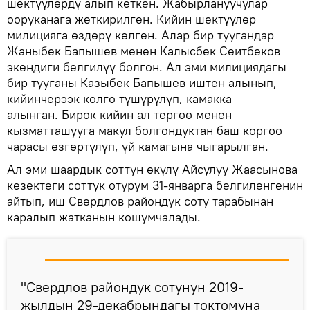
шектүүлөрдү алып кеткен. Жабырлануучулар
ооруканага жеткирилген. Кийин шектүүлөр
милицияга өздөрү келген. Алар бир туугандар
Жаныбек Бапышев менен Калысбек Сеитбеков
экендиги белгилүү болгон. Ал эми милициядагы
бир тууганы Казыбек Бапышев иштен алынып,
кийинчерээк колго түшүрүлүп, камакка
алынган. Бирок кийин ал тергөө менен
кызматташууга макул болгондуктан баш коргоо
чарасы өзгөртүлүп, үй камагына чыгарылган.
Ал эми шаардык соттун өкүлү Айсулуу Жаасынова
кезектеги соттук отурум 31-январга белгиленгенин
айтып, иш Свердлов райондук соту тарабынан
каралып жатканын кошумчалады.
"Свердлов райондук сотунун 2019-
жылдын 29-декабрындагы токтомуна