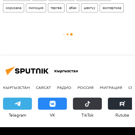
оорукана
милиция
тергөө
абак
шектүү
экспертиза
Кыргызстан
КЫРГЫЗСТАН
САЯСАТ
РАДИО
РОССИЯ
МИГРАЦИЯ
СП
Telegram
VK
ТikТоk
Rutube