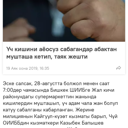
Үч кишини аёосуз сабагандар абактан
мушташа кетип, таяк жешти
19 Аяк оона 2019, 16:35
Эске салсак, 28-августта болжол менен саат
7:00дөр чамасында Бишкек ШИИБге Жал кичи
районундагы супермаркеттин жанында
кишилердин мушташып, үч адам чала жан болуп
катуу сабалганы кабарланган. Жерине
милициянын Кайгуул-күзөт кызматы барып, Чүй
ОИИББдин кызматкери Казыбек Бапышев