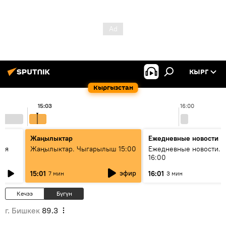
КЫРГ
Кыргызстан
15:03
16:00
Жаңылыктар
Ежедневные новости
кая
Жаңылыктар. Чыгарылыш 15:00
Ежедневные новости. 
16:00
эфир
15:01
16:01
7 мин
3 мин
Кечээ
Бүгүн
г. Бишкек
89.3