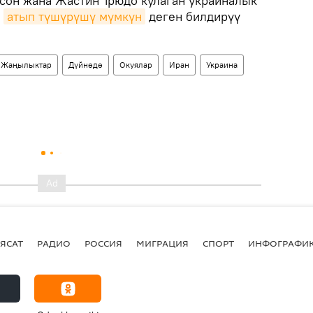
сон жана Жастин Трюдо кулаган украиналык
р
атып түшүрүшү мүмкүн
деген билдирүү
Жаңылыктар
Дүйнөдө
Окуялар
Иран
Украина
ЯСАТ
РАДИО
РОССИЯ
МИГРАЦИЯ
СПОРТ
ИНФОГРАФИ