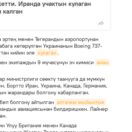
кетти. Иранда учактын кулаган
п калган
 эртең менен Тегерандын аэропортунан
абага көтөрүлгөн Украинанын Boeing 737-
ттан кийин эле
кулаган
.
нен экипаждын 9 мүчөсүнүн эч кимиси
аман 
р министрлиги сөөктү таанууга да мүмкүн
. Бортто Иран, Украина, Канада, Германия,
ын жарандары болгону кабарланган.
беп болгону айтылган
алгачкы жыйынтык
андык авиациясынан билдиришкен. Лайнер
ан.
ин Улуу Британия менен Канада