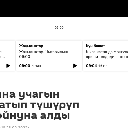
02:00
Жаңылыктар
Күн башат
е
Жаңылыктар. Чыгарылыш
Кыргызстанда мөңгүл
х
09:00
эриши тездеди — токт
мүмкүн эмеспи?
09:00
09:04
4 мин
46 мин
ина учагын
 атып түшүрүп
ойнуна алды
:16 28.02.2022
)