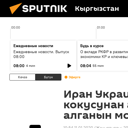
Кыргызстан
00:00
01:00
Ежедневные новости
Будь в курсе
Ежедневные новости. Выпуск
О вкладе РКФР в развити
08:00
экономики КР и ключевы
секторах до 2030 года
08:00
08:04
4 мин
55 мин
Кечээ
Бүгүн
Эфирге
Иран Укра
кокусунан
алганын м
10:54 11.01.2020
(Жаңыртылды:
20