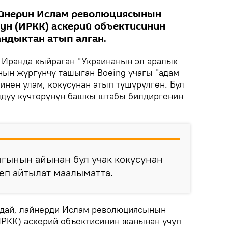
айнерин Ислам революциясынын
ун (ИРКК) аскерий объектисинин
ндыктан атып алган.
Иранда кыйраган "Украинанын эл аралык
ын жүргүнчү ташыган Boeing учагы "адам
инен улам, кокусунан атып түшүрүлгөн. Бул
лдуу күчтөрүнүн башкы штабы билдиргенин
ынын айынан бул учак кокусунан
деп айтылат маалыматта.
дай, лайнерди Ислам революциясынын
ИРКК) аскерий объектисинин жанынан учуп