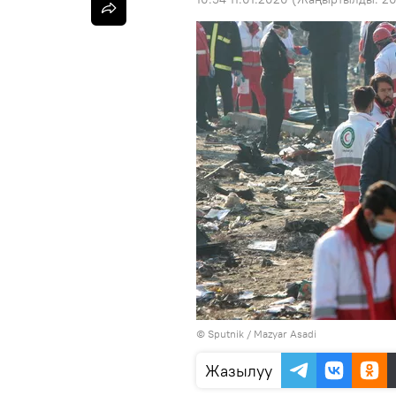
©
Sputnik
/ Mazyar Asadi
Жазылуу