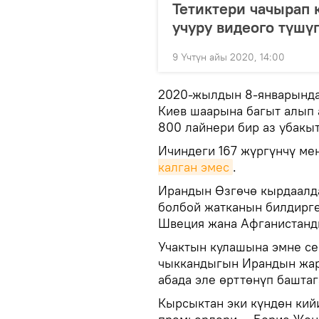
Тетиктери чачырап 
учуру видеого түшү
9 Үчтүн айы 2020, 14:00
2020-жылдын 8-январында
Киев шаарына багыт алып 
800 лайнери бир аз убакы
Ичиндеги 167 жүргүнчү ме
калган эмес
.
Ирандын Өзгөчө кырдаалда
болбой жатканын билдирген
Швеция жана Афганистанд
Учактын кулашына эмне се
чыккандыгын Ирандын жар
абада эле өрттөнүп баштаг
Кырсыктан эки күндөн кий