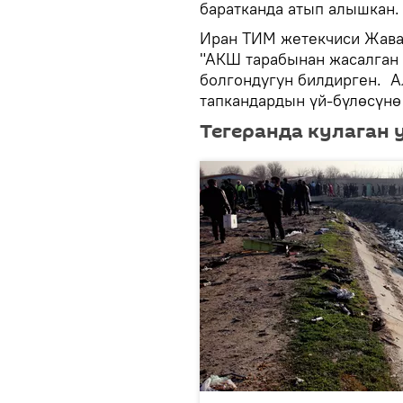
баратканда атып алышкан.
Иран ТИМ жетекчиси Жавад
"АКШ тарабынан жасалган 
болгондугун билдирген. А
тапкандардын үй-бүлөсүнө 
Тегеранда кулаган 