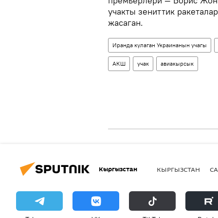
премьерлери — Борис Жон
учакты зениттик ракетала
жасаган.
Иранда кулаган Украинанын учагы
АКШ
учак
авиакырсык
Кыргызстан
КЫРГЫЗСТАН
СА