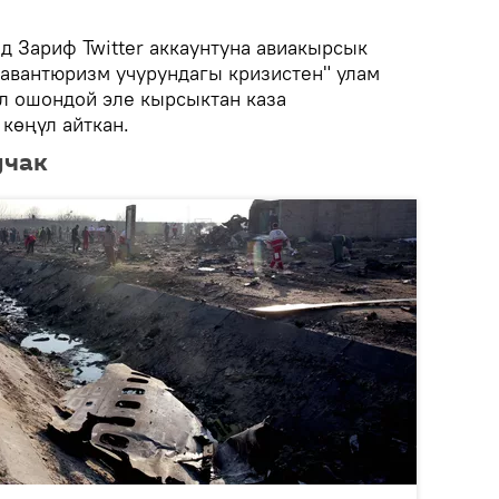
 Зариф Twitter аккаунтуна авиакырсык
авантюризм учурундагы кризистен" улам
л ошондой эле кырсыктан каза
көңүл айткан.
учак