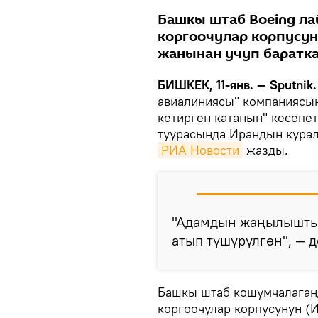
Башкы штаб Boeing л
коргоочулар корпусун
жанынан учуп баратка
БИШКЕК, 11-янв. — Sputnik.
авиалиниясы" компаниясын
кетирген катанын" кесепет
туурасында Ирандын кура
РИА Новости
жазды.
"Адамдын жаңылыштыг
атып түшүрүлгөн", — 
Башкы штаб кошумчалаган
коргоочулар корпусунун (