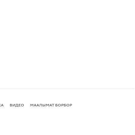
КА
ВИДЕО
МААЛЫМАТ БОРБОР