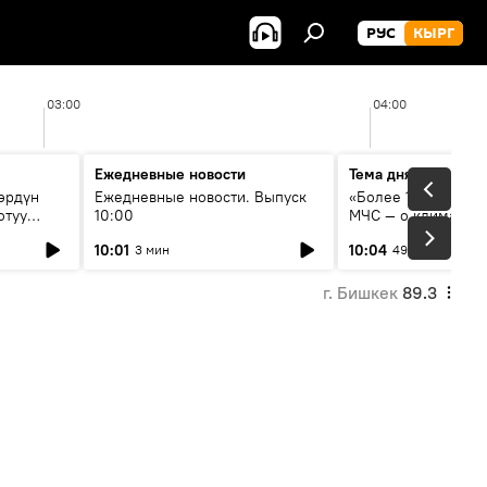
РУС
КЫРГ
03:00
04:00
Ежедневные новости
Тема дня
өрдүн
Ежедневные новости. Выпуск
«Более 1200 сёл в 
отуу
10:00
МЧС — о климате, 
системе оповещен
10:01
10:04
3 мин
49 мин
населения
г. Бишкек
89.3