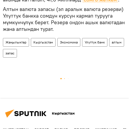
Алтын валюта запасы (эл аралык валюта резерви)
Улуттук банкка сомдун курсун кармап турууга
мүмкүнчүлүк берет. Резерв ондон ашык валютадан
жана алтындан турат.
Жаңылыктар
Кыргызстан
Экономика
Улуттук банк
алтын
запас
Кыргызстан