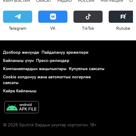
КЫРГЫЗСТАН
САЯСАТ
РАДИО
РОССИЯ
МИГРАЦИЯ
СП
Telegram
VK
ТikТоk
Rutube
Долбоор жөнүндө
Пайдалануу эрежелери
Байланыш үчүн
Пресс-релиздер
Компаниялардын жаңылыктары
Купуялык саясаты
Cookie колдонуу жана автоматтык логирлөө
саясаты
Кайра байланыш
© 2026 Sputnik Бардык укуктар корголгон. 18+