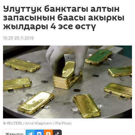
Улуттук банктагы алтын
запасынын баасы акыркы
жылдары 4 эсе өстү
10:25 25.11.2019
©
REUTERS
/ Arnd Wiegmann / File Photo
Жазылуу