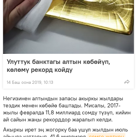
Улуттук банктагы алтын көбөйүп,
көлөмү рекорд койду
14 Баш оона 2019, 10:13
Негизинен алтындын запасы акыркы жылдары
тездик менен көбөйө баштады. Мисалы, 2017-
жылы февралда 11,8 миллиард сомду түзүп, кийин
ай сайын жаңы рекорддор жаралып келди.
Акыркы ирет эң жогорку баа ушул жылдын июль
айында катталып, 41,6 миллиард
сомго жеткен
.