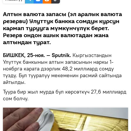
Алтын валюта запасы (эл аралык валюта
резерви) Улуттук банкка сомдун курсун
кармап турууга мүмкүнчүлүк берет.
Резерв ондон ашык валютадан жана
алтындан турат.
БИШКЕК, 25-ноя. — Sputnik.
Кыргызстандын
Улуттук банкынын алтын запасынын наркы 1-
ноябрга карата дээрлик 48,2 миллиард сомду
түздү. Бул тууралуу мекеменин расмий сайтында
айтылды.
Туура бир жыл мурда бул көрсөткүч 27,6 миллиард
сом болчу.