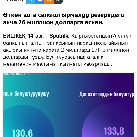
Өткөн айга салыштырмалуу резервдеги
акча 26 миллион долларга өскөн.
БИШКЕК, 14-авг.— Sputnik.
КыргызстандынУлуттук
банкынын алтын запасынын наркы июль айынын
акыркы күнүнө карата 2 миллиард 271, 3 миллион
долларды түздү. Бул туурасында аталган
мекеменин маалымат кызматы кабарлады.