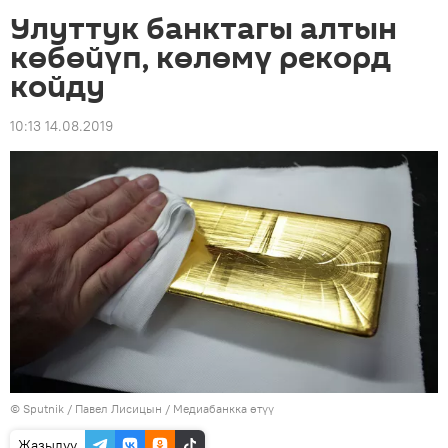
Улуттук банктагы алтын
көбөйүп, көлөмү рекорд
койду
10:13 14.08.2019
©
Sputnik
/ Павел Лисицын
/
Медиабанкка өтүү
Жазылуу