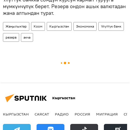
мүмкүнчүлүк берет. Резерв ондон ашык валютадан
жана алтындан турат.
Жаңылыктар
Коом
Кыргызстан
Экономика
Улуттук банк
резерв
акча
Кыргызстан
КЫРГЫЗСТАН
САЯСАТ
РАДИО
РОССИЯ
МИГРАЦИЯ
СП