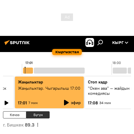
КЫРГ
Кыргызстан
17:01
18:00
Жаңылыктар
Стоп кадр
уск
Жаңылыктар. Чыгарылыш 17:00
"Окен ава" — жайдын э
комедиясы
эфир
17:01
17:08
7 мин
34 мин
Кечээ
Бүгүн
г. Бишкек
89.3