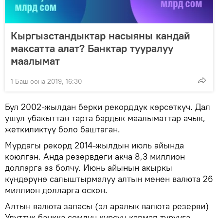
Кыргызстандыктар насыяны кандай
максатта алат? Банктар тууралуу
маалымат
1 Баш оона 2019, 16:30
Бул 2002-жылдан берки рекорддук көрсөткүч. Дал
ушул убакыттан тарта бардык маалыматтар ачык,
жеткиликтүү боло баштаган.
Мурдагы рекорд 2014-жылдын июль айында
коюлган. Анда резервдеги акча 8,3 миллион
долларга аз болчу. Июнь айынын акыркы
күндөрүнө салыштырмалуу алтын менен валюта 26
миллион долларга өскөн.
Алтын валюта запасы (эл аралык валюта резерви)
Улуттук банкка сомдун курсун кармап турууга