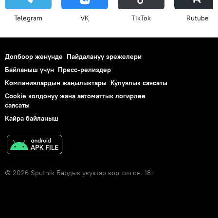
Telegram
VK
ТikТоk
Rutube
Долбоор жөнүндө
Пайдалануу эрежелери
Байланыш үчүн
Пресс-релиздер
Компаниялардын жаңылыктары
Купуялык саясаты
Cookie колдонуу жана автоматтык логирлөө
саясаты
Кайра байланыш
© 2026 Sputnik Бардык укуктар корголгон. 18+