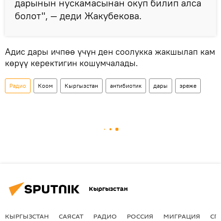
дарынын нускамасынан окуп билип алса
болот", — деди Жакубекова.
Адис дары ичпөө үчүн ден соолукка жакшылап кам
көрүү керектигин кошумчалады.
Радио
Коом
Кыргызстан
антибиотик
дары
эреже
Кыргызстан
КЫРГЫЗСТАН
САЯСАТ
РАДИО
РОССИЯ
МИГРАЦИЯ
СП