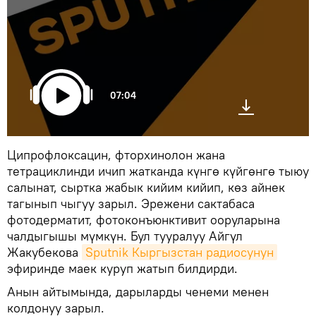
07:04
Ципрофлоксацин, фторхинолон жана
тетрациклинди ичип жатканда күнгө күйгөнгө тыюу
салынат, сыртка жабык кийим кийип, көз айнек
тагынып чыгуу зарыл. Эрежени сактабаса
фотодерматит, фотоконъюнктивит ооруларына
чалдыгышы мүмкүн. Бул тууралуу Айгүл
Жакубекова
Sputnik Кыргызстан радиосунун
эфиринде маек куруп жатып билдирди.
Анын айтымында, дарыларды ченеми менен
колдонуу зарыл.