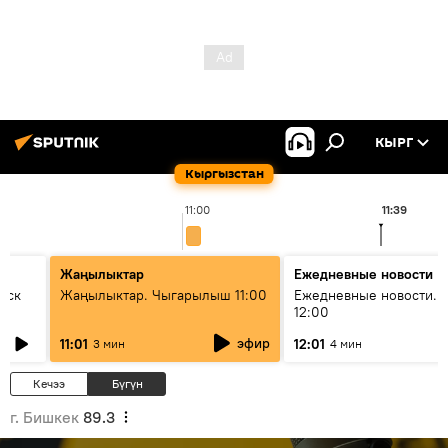
КЫРГ
Кыргызстан
11:00
11:39
Жаңылыктар
Ежедневные новости
уск
Жаңылыктар. Чыгарылыш 11:00
Ежедневные новости. 
12:00
эфир
11:01
12:01
3 мин
4 мин
Кечээ
Бүгүн
г. Бишкек
89.3