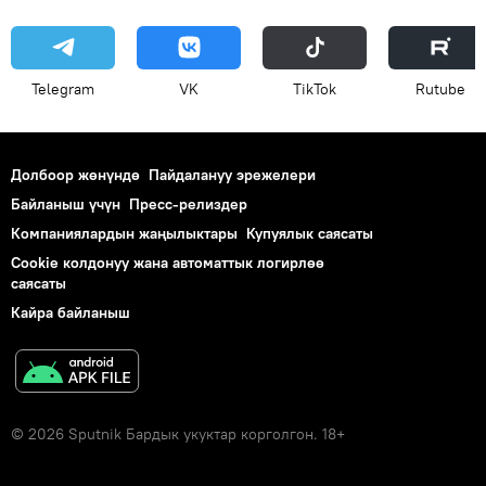
Telegram
VK
ТikТоk
Rutube
Долбоор жөнүндө
Пайдалануу эрежелери
Байланыш үчүн
Пресс-релиздер
Компаниялардын жаңылыктары
Купуялык саясаты
Cookie колдонуу жана автоматтык логирлөө
саясаты
Кайра байланыш
© 2026 Sputnik Бардык укуктар корголгон. 18+