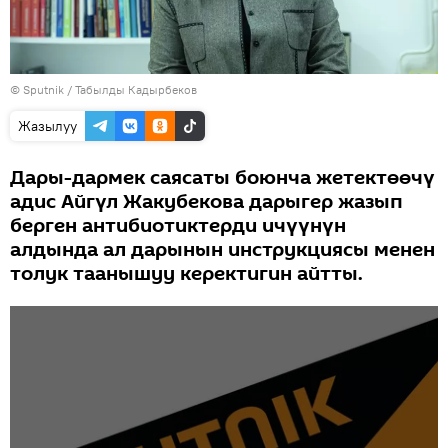
©
Sputnik / Табылды Кадырбеков
Жазылуу
Дары-дармек саясаты боюнча жетектөөчү
адис Айгүл Жакубекова дарыгер жазып
берген антибиотиктерди ичүүнүн
алдында ал дарынын инструкциясы менен
толук таанышуу керектигин айтты.