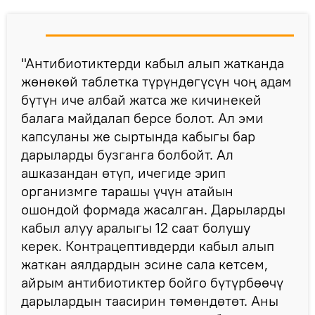
"Антибиотиктерди кабыл алып жатканда
жөнөкөй таблетка түрүндөгүсүн чоң адам
бүтүн иче албай жатса же кичинекей
балага майдалап берсе болот. Ал эми
капсуланы же сыртында кабыгы бар
дарыларды бузганга болбойт. Ал
ашказандан өтүп, ичегиде эрип
организмге тарашы үчүн атайын
ошондой формада жасалган. Дарыларды
кабыл алуу аралыгы 12 саат болушу
керек. Контрацептивдерди кабыл алып
жаткан аялдардын эсине сала кетсем,
айрым антибиотиктер бойго бүтүрбөөчү
дарылардын таасирин төмөндөтөт. Аны