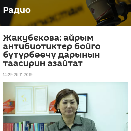
Радио
Жакубекова: айрым
антибиотиктер бойго
бүтүрбөөчү дарынын
таасирин азайтат
14:29 25.11.2019