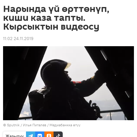
Нарында үй өрттөнүп,
киши каза тапты.
Кырсыктын видеосу
11:02 24.11.2019
©
Sputnik
/ Илья Питалев
/
Медиабанкка өтүү
Жазылуу