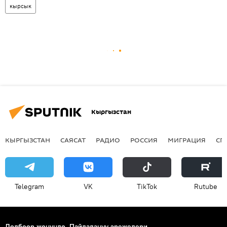
кырсык
Кыргызстан
КЫРГЫЗСТАН
САЯСАТ
РАДИО
РОССИЯ
МИГРАЦИЯ
СП
Telegram
VK
ТikТоk
Rutube
Долбоор жөнүндө
Пайдалануу эрежелери