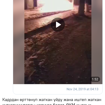
Кадрдан өрттөнүп жаткан үйдү жана иштеп жаткан
куткаруучуларды көрүүгө болот. ӨКМ кырсык