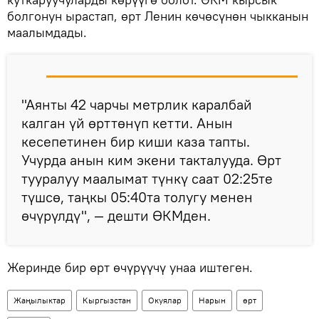
болгонун ырастап, өрт Ленин көчөсүнөн чыкканын
маалымдады.
"Аянты 42 чарчы метрлик каралбай
калган үй өрттөнүп кетти. Анын
кесепетинен бир киши каза тапты.
Учурда анын ким экени такталууда. Өрт
тууралуу маалымат түнкү саат 02:25те
түшсө, таңкы 05:40та толугу менен
өчүрүлдү", — дешти ӨКМден.
Жеринде бир өрт өчүрүүчү унаа иштеген.
Жаңылыктар
Кыргызстан
Окуялар
Нарын
өрт