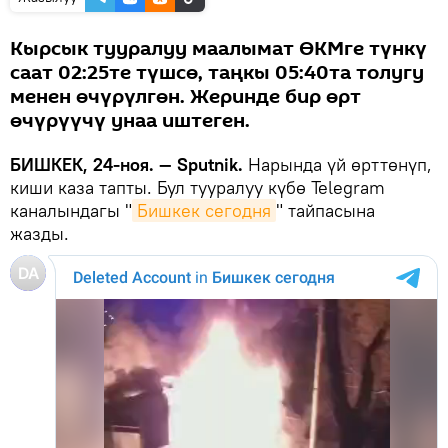
Кырсык тууралуу маалымат ӨКМге түнкү
саат 02:25те түшсө, таңкы 05:40та толугу
менен өчүрүлгөн. Жеринде бир өрт
өчүрүүчү унаа иштеген.
БИШКЕК, 24-ноя. — Sputnik.
Нарында үй өрттөнүп,
киши каза тапты. Бул тууралуу күбө Telegram
каналындагы "
Бишкек сегодня
" тайпасына
жазды.