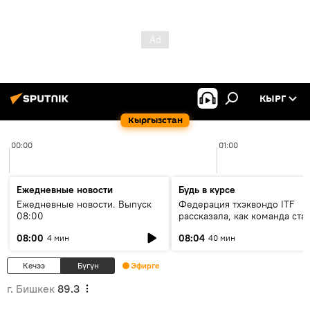
КЫРГ
Кыргызстан
00:00
01:00
Ежедневные новости
Будь в курсе
Ежедневные новости. Выпуск
Федерация тхэквондо ITF
08:00
рассказала, как команда ста
жертвой мошенников
08:00
08:04
4 мин
40 мин
Кечээ
Бүгүн
Эфирге
г. Бишкек
89.3