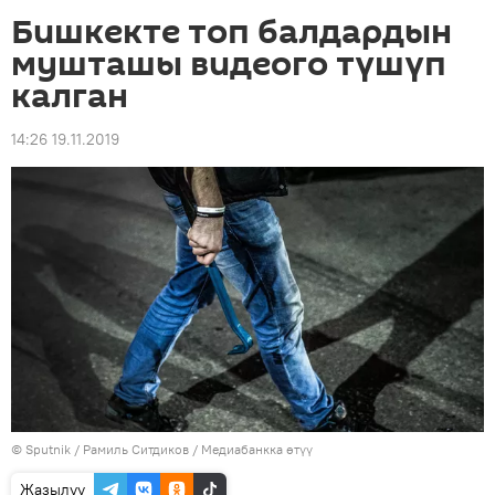
Бишкекте топ балдардын
мушташы видеого түшүп
калган
14:26 19.11.2019
©
Sputnik
/ Рамиль Ситдиков
/
Медиабанкка өтүү
Жазылуу