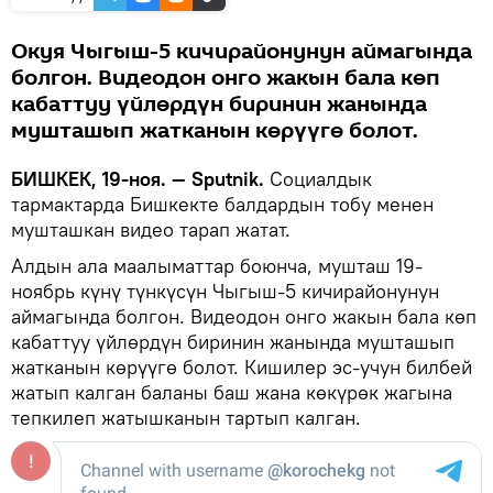
Окуя Чыгыш-5 кичирайонунун аймагында
болгон. Видеодон онго жакын бала көп
кабаттуу үйлөрдүн биринин жанында
мушташып жатканын көрүүгө болот.
БИШКЕК, 19-ноя. — Sputnik.
Социалдык
тармактарда Бишкекте балдардын тобу менен
мушташкан видео тарап жатат.
Алдын ала маалыматтар боюнча, мушташ 19-
ноябрь күнү түнкүсүн Чыгыш-5 кичирайонунун
аймагында болгон. Видеодон онго жакын бала көп
кабаттуу үйлөрдүн биринин жанында мушташып
жатканын көрүүгө болот. Кишилер эс-учун билбей
жатып калган баланы баш жана көкүрөк жагына
тепкилеп жатышканын тартып калган.