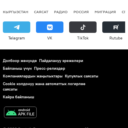
КЫРГЫЗСТАН
САЯСАТ
РАДИО
РОССИЯ
МИГРАЦИЯ
СП
Telegram
VK
ТikТоk
Rutube
Долбоор жөнүндө
Пайдалануу эрежелери
Байланыш үчүн
Пресс-релиздер
Компаниялардын жаңылыктары
Купуялык саясаты
Cookie колдонуу жана автоматтык логирлөө
саясаты
Кайра байланыш