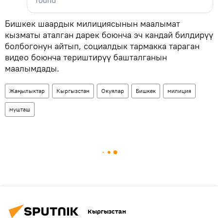
Бишкек шаардык милициясынын маалымат
кызматы аталган дарек боюнча эч кандай билдирүү
болбогонун айтып, социалдык тармакка тараган
видео боюнча териштирүү башталганын
маалымдады.
Жаңылыктар
Кыргызстан
Окуялар
Бишкек
милиция
мушташ
Кыргызстан