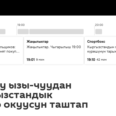
19:00
20:00
Жаңылыктар
Спортбокс
ольщиков:
Жаңылыктар. Чыгарылыш 19:00
Кыргызстандын 
нят покупку
күрөшүнүн тары
башталган?
19:01
19:10
9 мин
42 мин
гу ызы-чуудан
ызстандык
р окуусун таштап