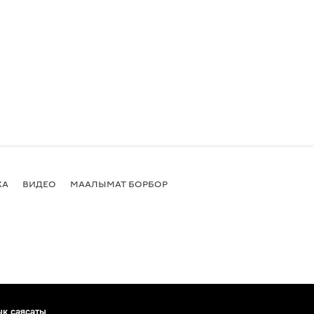
КА
ВИДЕО
МААЛЫМАТ БОРБОР
ык саясаты