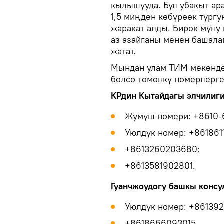
кылышууда. Бул убакыт ар
1,5 миңден көбүрөөк тург
жаракат алды. Бирок муну 
аз азайганы менен башала
жатат.
Мындан улам ТИМ мекенде
болсо төмөнкү номерлерге
КРдин Кытайдагы элчилиги
Жумуш номери: +8610-
Уюлдук номер: +861861
+8613260203680;
+8613581902801.
Гуанчжоудогу башкы консу
Уюлдук номер: +861392
+8618666093015.