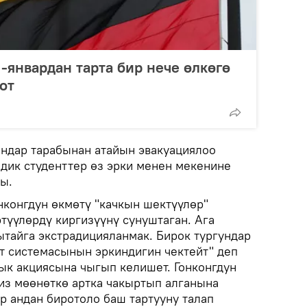
-январдан тарта бир нече өлкөгө
от
ндар тарабынан атайын эвакуациялоо
лдик студенттер өз эрки менен мекенине
ы.
онконгдун өкмөтү "качкын шектүүлөр"
түүлөрдү киргизүүнү сунуштаган. Ага
айга экстрадицияланмак. Бирок тургундар
от системасынын эркиндигин чектейт" деп
к акциясына чыгып келишет. Гонконгдун
з мөөнөткө артка чакыртып алганына
р андан биротоло баш тартууну талап