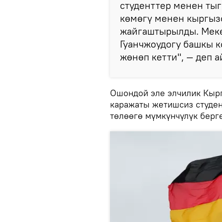
студенттер менен ты
көмөгү менен кыргыз
жайгаштырылды. Меке
Гуанчжоудогу башкы к
жөнөп кетти", — деп 
Ошондой эле элчилик Кыр
каражаты жетишсиз студен
төлөөгө мүмкүнчүлүк берг