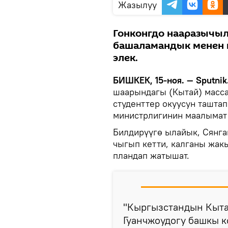
Жазылуу
Гонконгдо нааразычы
башаламандык менен 
элек.
БИШКЕК, 15-ноя. — Sputnik
шаарындагы (Кытай) масс
студенттер окуусун ташта
министрлигинин маалымат
Билдирүүгө ылайык, Сянга
чыгып кетти, калганы жак
пландап жатышат.
"Кыргызстандын Кыта
Гуанчжоудогу башкы 