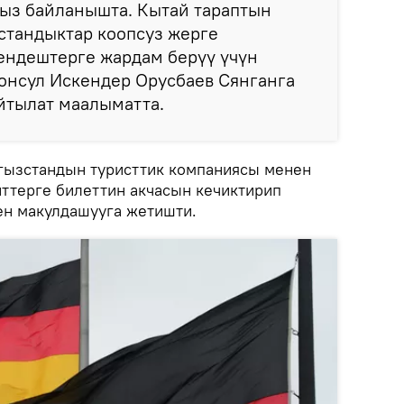
гыз байланышта. Кытай тараптын
стандыктар коопсуз жерге
ндештерге жардам берүү үчүн
онсул Искендер Орусбаев Сянганга
айтылат маалыматта.
гызстандын туристтик компаниясы менен
ттерге билеттин акчасын кечиктирип
ен макулдашууга жетишти.