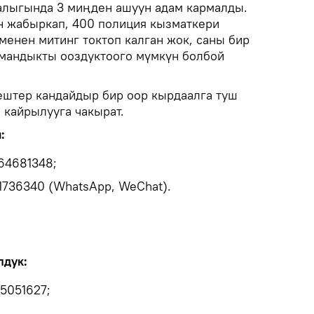
алыгында 3 миңден ашуун адам кармалды.
ун жабыркап, 400 полиция кызматкери
менен митинг токтоп калган жок, саны бир
мандыкты ооздуктоого мүмкүн болбой
штер кандайдыр бир оор кырдаалга туш
 кайрылууга чакырат.
:
64681348;
1736340 (WhatsApp, WeChat).
лдук:
5051627;