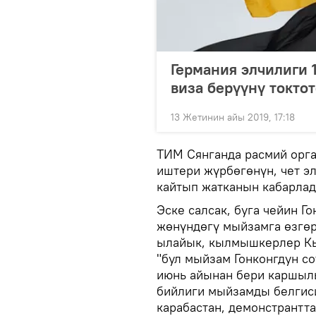
Германия элчилиги 1
виза берүүнү токтот
13 Жетинин айы 2019, 17:18
ТИМ Сянганда расмий орга
иштери жүрбөгөнүн, чет э
кайтып жатканын кабарлад
Эске салсак, буга чейин Г
жөнүндөгү мыйзамга өзгөр
ылайык, кылмышкерлер Кыт
"бул мыйзам Гонконгдун с
июнь айынан бери каршылы
бийлиги мыйзамды белгиси
карабастан, демонстрантта