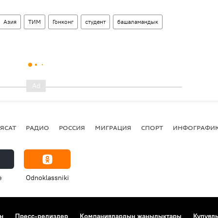
Азия
ТИМ
Гонконг
студент
башаламандык
ЯСАТ
РАДИО
РОССИЯ
МИГРАЦИЯ
СПОРТ
ИНФОГРАФИ
e
Odnoklassniki
н
Пресс-релиздер
Компаниялардын жаңылыктары
Купуял