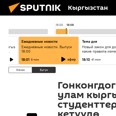
Кыргызстан
18:00
18:08
Ежедневные новости
Тема дня
: кыргыз
Ежедневные новости. Выпуск
Новый закон для д
унун
18:00
какие правила изме
квартир
эфир
18:01
18:10
9 мин
41 мин
Кечээ
Бүгүн
Гонконгдо
улам кырг
студентте
кетүүдө