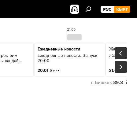
РУС
КЫРГ
21:00
Ежедневные новости
Жаңылыктар
грек-рим
Ежедневные новости. Выпуск
Жаңылыктар.
хы кандай
20:00
20:01
21:01
5 мин
10 мин
г. Бишкек
89.3