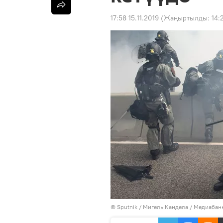
17:58 15.11.2019
(Жаңыртылды:
14:
©
Sputnik
/ Мигель Кандела
/
Медиабанк