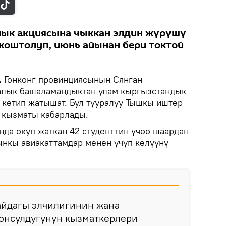
лык акциясына чыккан элдин жүрүшү
коштолуп, июнь айынан бери токтой
.
Гонконг провинциясынын Сянган
алык башаламандыктан улам кыргызстандык
п кетип жатышат. Бул тууралуу Тышкы иштер
 кызматы кабарлады.
нда окуп жаткан 42 студенттин үчөө шаардан
ынкы авиакаттамдар менен учуп келүүнү
йдагы элчилигинин жана
консулдугунун кызматкерлери