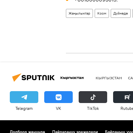
Жаңылыктар
Коом
Дүйнөдө
Кыргызстан
КЫРГЫЗСТАН
СА
Telegram
VK
ТikТоk
Rutub
Долбоор жөнүндө
Пайдалануу эрежелери
Байланыш үчү