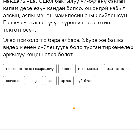
маңдайында. Ошол бактылуу үй-бүлөнү сактап
калам десе өзүн кандай болсо, ошондой кабыл
алсын, аялы менен мамилесин ачык сүйлөшсүн.
Башкысы жашоо үчүн күрөшүп, аракетин
токтотпосун.
Эгер психологго бара албаса, Skype же башка
видео менен сүйлөшүүгө боло турган тиркемелер
аркылуу кеңеш алса болот.
Психолог менен баарлашуу
Коом
Кыргызстан
Жаңылыктар
психолог
кеңеш
аял
эркек
үй-бүлө