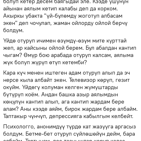
болуп кетер десем баягыдай эле. Кээде ушунун
айынан аялым кетип калабы деп да корком.
Акыркы убакта "үй-бүлөмдү жоготуп албасам
экен" деп чочулап, жаман ойлорду ойлой берчү
болдум.
Үйдө отуруп ичимен өзүмдү-өзүм мите курттай
жеп, ар кайсыны ойлой берем. Бул абалдан кантип
чыгам? Өмүр бою арабада отуруп калсам, аялыма
жүк болуп жүрүп өтүп кетемби?
Кара күч менен иштеген адам отуруп алып да эч
нерсе кыла албайт экен. Телевизор көрүп, гезит
окуйм. Үйдөгү колуман келген жумуштарды
бүтүрүп коём. Андан башка азыр аялымдын
көңүлүн кантип алып, ага кантип жардам бере
алам? Аны кээде аяйм, бирок жардам бере албайм.
Таптакыр чүнчүп, депрессияга кабылгым келбейт.
Психологго, анонимдүү түрдө кат жазууга аргасыз
болдум. Бетме-бет отуруп сүйлөшөйүн дейм, бара
албайм. Тартынам, дос-тааныштар көрүп калса