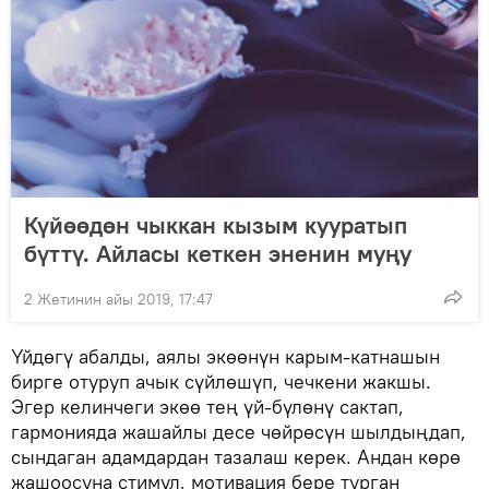
Күйөөдөн чыккан кызым кууратып
бүттү. Айласы кеткен эненин муңу
2 Жетинин айы 2019, 17:47
Үйдөгү абалды, аялы экөөнүн карым-катнашын
бирге отуруп ачык сүйлөшүп, чечкени жакшы.
Эгер келинчеги экөө тең үй-бүлөнү сактап,
гармонияда жашайлы десе чөйрөсүн шылдыңдап,
сындаган адамдардан тазалаш керек. Андан көрө
жашоосуна стимул, мотивация бере турган