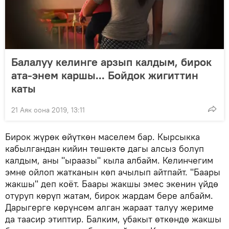
Балалуу келинге арзып калдым, бирок
ата-энем каршы... Бойдок жигиттин
каты
21 Аяк оона 2019, 13:11
Бирок жүрөк өйүткөн маселем бар. Кырсыкка
кабылгандан кийин төшөктө дагы алсыз болуп
калдым, аны "ыраазы" кыла албайм. Келинчегим
эмне ойлоп жатканын көп ачылып айтпайт. "Баары
жакшы" деп коёт. Баары жакшы эмес экенин үйдө
отуруп көрүп жатам, бирок жардам бере албайм.
Дарыгерге көрүнсөм алган жараат талуу жериме
да таасир этиптир. Балким, убакыт өткөндө жакшы