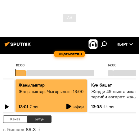
КЫРГ
Кыргызстан
13:00
14:00
Жаңылыктар
Күн башат
Жаңылыктар. Чыгарылыш 13:00
Жерди 49 жылга ижара
тартиби өзгөрөт: жаңы 
эмнени көздөйт?
эфир
13:01
13:08
7 мин
44 мин
Кечээ
Бүгүн
г. Бишкек
89.3