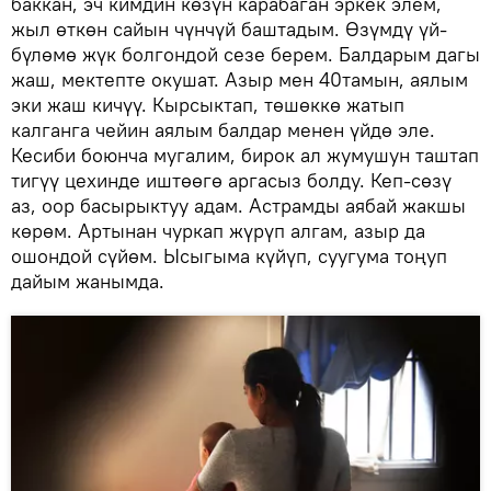
баккан, эч кимдин көзүн карабаган эркек элем,
жыл өткөн сайын чүнчүй баштадым. Өзүмдү үй-
бүлөмө жүк болгондой сезе берем. Балдарым дагы
жаш, мектепте окушат. Азыр мен 40тамын, аялым
эки жаш кичүү. Кырсыктап, төшөккө жатып
калганга чейин аялым балдар менен үйдө эле.
Кесиби боюнча мугалим, бирок ал жумушун таштап
тигүү цехинде иштөөгө аргасыз болду. Кеп-сөзү
аз, оор басырыктуу адам. Астрамды аябай жакшы
көрөм. Артынан чуркап жүрүп алгам, азыр да
ошондой сүйөм. Ысыгыма күйүп, суугума тоңуп
дайым жанымда.