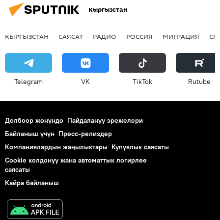
Кыргызстан
КЫРГЫЗСТАН
САЯСАТ
РАДИО
РОССИЯ
МИГРАЦИЯ
СП
Telegram
VK
ТikТоk
Rutube
Долбоор жөнүндө
Пайдалануу эрежелери
Байланыш үчүн
Пресс-релиздер
Компаниялардын жаңылыктары
Купуялык саясаты
Cookie колдонуу жана автоматтык логирлөө
саясаты
Кайра байланыш