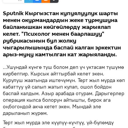
Sputnik Кыргызстан купуялуулук шарты
менен окурмандардын жеке турмушуна
байланышкан көйгөйлөрдү жарыялап
келет. "Психолог менен баарлашуу"
рубрикасынын бул жолку
чыгарылышында баспай калган эркектин
арыз-муңу камтылган кат жарыяланды.
...Ушундай күнгө туш болом деп үч уктасам түшүмө
кирбептир. Кырсык айттырбай келет экен.
Курулуш жаатында иштечүмүн. Төрт жыл мурда көп
кабаттуу үй салып жатып кулап, ошол бойдон
баспай калдым. Азыр арабада отурам. Дарыгерлер
операция кылса болорун айтышты, бирок ага
оңбогондой акча кетет экен. Мындай эле
дарыланып жүрөм.
Төрт жыл мурда эле күүлүү-күчтүү, үй-бүлөмдү