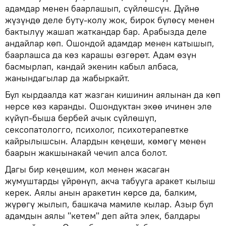
адамдар менен баарлашып, сүйлөшсүн. Дүйнө
жүзүндө деле буту-колу жок, бирок бүлөсү менен
бактылуу жашап жаткандар бар. Арабызда деле
андайлар көп. Ошондой адамдар менен катышып,
баарлашса да көз карашы өзгөрөт. Адам өзүн
басмырлап, кандай экенин кабыл албаса,
жанындагылар да жабыркайт.
Бул кырдаалда кат жазган кишинин аялынан да көп
нерсе көз каранды. Ошондуктан экөө ичинен эле
күйүп-быша бербей ачык сүйлөшүп,
сексопатологго, психолог, психотерапевтке
кайрылышсын. Алардын кеңеши, көмөгү менен
баарын жакшынакай чечип алса болот.
Дагы бир кеңешим, кол менен жасаган
жумуштарды үйрөнүп, акча табууга аракет кылыш
керек. Аялы анын аракетин көрсө да, балким,
жүрөгү жылып, башкача мамиле кылар. Азыр бул
адамдын аялы "кетем" деп айта элек, балдары