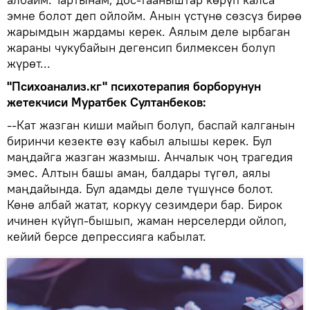
эмне болот деп ойлойм. Анын үстүнө сөзсүз бирөө
жарымдын жардамы керек. Аялым деле ырбаган
жараны чукубайын дегенсип билмексен болуп
жүрөт...
"Психоанализ.кг" психотерапия борборунун
жетекчиси Муратбек Султанбеков:
--Кат жазган киши майып болуп, баспай калганын
биринчи кезекте өзү кабыл алышы керек. Бул
маңдайга жазган жазмыш. Анчалык чоң трагедия
эмес. Алтын башы аман, балдары түгөл, аялы
маңдайында. Бул адамды деле түшүнсө болот.
Көнө албай жатат, коркуу сезимдери бар. Бирок
ичинен күйүп-бышып, жаман нерселерди ойлоп,
кейий берсе депрессияга кабылат.