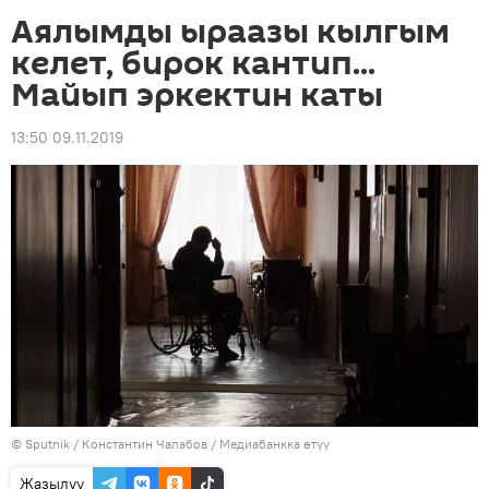
Аялымды ыраазы кылгым
келет, бирок кантип...
Майып эркектин каты
13:50 09.11.2019
©
Sputnik
/ Константин Чалабов
/
Медиабанкка өтүү
Жазылуу