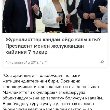
Журналисттер кандай ойдо калышты?
Президент менен жолуккандан
кийинки 7 пикир
4 Жетинин айы 2019, 18:41
"Сөз эркиндиги — өлкөбүздүн негизги
жетишкендиктеринин бири. Эркиндик
жоопкерчиликти жана калыстыкты талап кылат.
Мамлекеттеги окуяларды чагылдырууда
объективдүү жана ар тараптуу болуусун каалайм.
Өлкөбүздөгү туруктуулукту, тынчтыкты жана
биримдикти көздүн карегиндей сактоо — ар