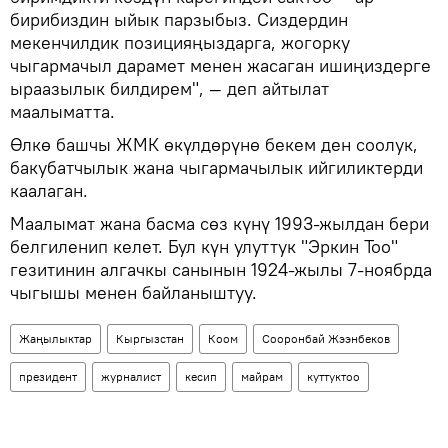
бирибиздин ыйык парзыбыз. Сиздердин
мекенчилдик позицияңыздарга, жогорку
чыгармачыл дарамет менен жасаган ишиңиздерге
ыраазылык билдирем", — деп айтылат
маалыматта.
Өлкө башчы ЖМК өкүлдөрүнө бекем ден соолук,
бакубатчылык жана чыгармачылык ийгиликтерди
каалаган.
Маалымат жана басма сөз күнү 1993-жылдан бери
белгиленип келет. Бул күн улуттук "Эркин Тоо"
гезитинин алгачкы санынын 1924-жылы 7-ноябрда
чыгышы менен байланыштуу.
Жаңылыктар
Кыргызстан
Коом
Сооронбай Жээнбеков
президент
журналист
кесип
майрам
куттуктоо