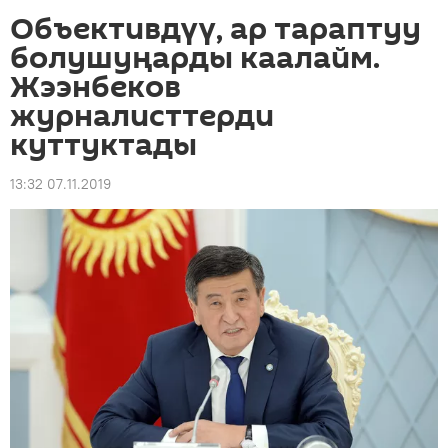
Объективдүү, ар тараптуу
болушуңарды каалайм.
Жээнбеков
журналисттерди
куттуктады
13:32 07.11.2019