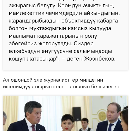
ажырагыс бөлүгү. Коомдун ачыктыгын,
мамлекеттик чечимдердин айкындыгын,
жарандарыбыздын объективдүү кабарга
болгон муктаждыгын камсыз кылууда
маалымат каражаттарынын ролу
эбегейсиз жогорулады. Сиздер
өлкөбүздүн өнүгүүсүнө салымыңарды
кошуп жатасыңар", — деген Жээнбеков.
Ал ошондой эле журналисттер милдетин
ишенимдүү аткарып келе жатканын белгилеген.