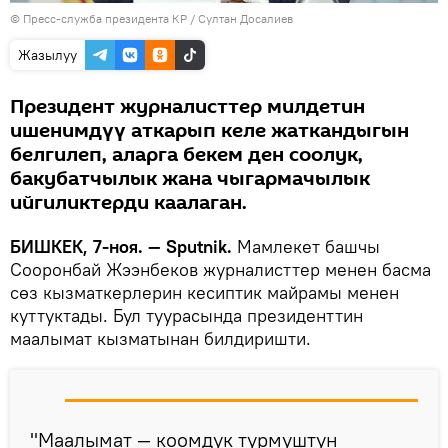
©
Пресс-служба президента КР / Султан Досалиев
Жазылуу
Президент журналисттер милдетин
ишенимдүү аткарып келе жаткандыгын
белгилеп, аларга бекем ден соолук,
бакубатчылык жана чыгармачылык
ийгиликтерди каалаган.
БИШКЕК, 7-ноя. — Sputnik.
Мамлекет башчы
Сооронбай Жээнбеков журналисттер менен басма
сөз кызматкерлерин кесиптик майрамы менен
куттуктады. Бул туурасында президенттин
маалымат кызматынан билдиришти.
"Маалымат — коомдук турмуштун