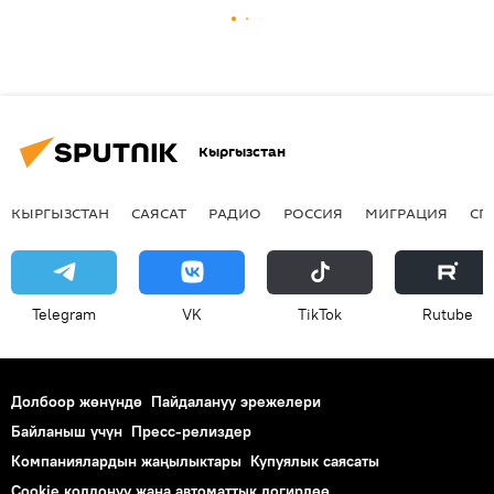
Кыргызстан
КЫРГЫЗСТАН
САЯСАТ
РАДИО
РОССИЯ
МИГРАЦИЯ
СП
Telegram
VK
ТikТоk
Rutube
Долбоор жөнүндө
Пайдалануу эрежелери
Байланыш үчүн
Пресс-релиздер
Компаниялардын жаңылыктары
Купуялык саясаты
Cookie колдонуу жана автоматтык логирлөө