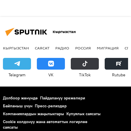
Кыргызстан
КЫРГЫЗСТАН
САЯСАТ
РАДИО
РОССИЯ
МИГРАЦИЯ
СП
Telegram
VK
ТikТоk
Rutube
Долбоор жөнүндө
Пайдалануу эрежелери
Байланыш үчүн
Пресс-релиздер
Компаниялардын жаңылыктары
Купуялык саясаты
Cookie колдонуу жана автоматтык логирлөө
саясаты