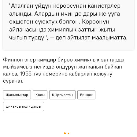
"Аталган үйдүн короосунан канистрлер
алынды. Алардын ичинде дары же ууга
окшогон суюктук болгон. Короонун
айланасында химиялык заттын жыты
чыгып турду", — деп айтылат маалыматта.
Финпол эгер кимдир бирөө химиялык заттарды
мыйзамсыз негизде өндүрүп жатканын байкап
калса, 1955 түз номерине кабарлап коюуну
суранат.
Жаңылыктар
Коом
Кыргызстан
Бишкек
финансы полициясы