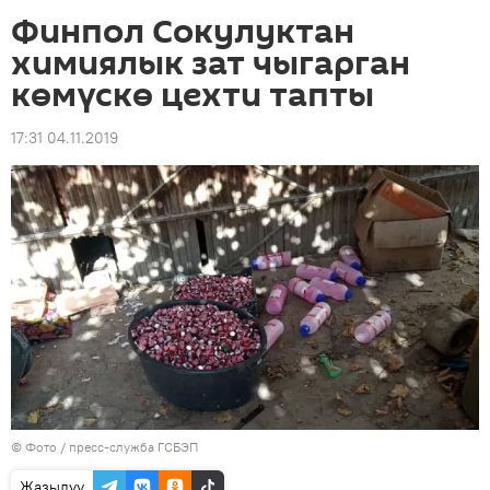
Финпол Сокулуктан
химиялык зат чыгарган
көмүскө цехти тапты
17:31 04.11.2019
© Фото / пресс-служба ГСБЭП
Жазылуу