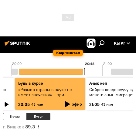
КЫРГ
Кыргызстан
20:00
20:48
21:00
Будь в курсе
Ачык кеп
уск
«Размер страны в науке не
Сейрек кездешүүчү ку
имеет значения» — три
менен: анын миграция
эксперта о сотрудничестве
жолу эмнеден кабар б
эфир
20:05
21:05
43 мин
43 мин
России и Кыргызстана в
образовании и исследованиях
Кечээ
Бүгүн
г. Бишкек
89.3