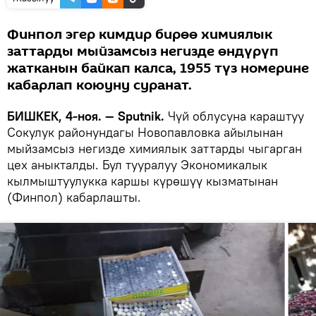
Финпол эгер кимдир бирөө химиялык
заттарды мыйзамсыз негизде өндүрүп
жатканын байкап калса, 1955 түз номерине
кабарлап коюуну суранат.
БИШКЕК, 4-ноя. — Sputnik.
Чүй облусуна караштуу
Сокулук районундагы Новопавловка айылынан
мыйзамсыз негизде химиялык заттарды чыгарган
цех аныкталды. Бул тууралуу Экономикалык
кылмыштуулукка каршы күрөшүү кызматынан
(Финпол) кабарлашты.