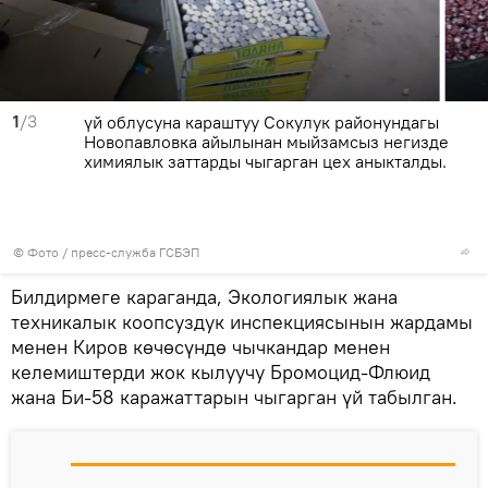
1
/3
үй облусуна караштуу Сокулук районундагы
Новопавловка айылынан мыйзамсыз негизде
химиялык заттарды чыгарган цех аныкталды.
© Фото / пресс-служба ГСБЭП
Билдирмеге караганда, Экологиялык жана
техникалык коопсуздук инспекциясынын жардамы
менен Киров көчөсүндө чычкандар менен
келемиштерди жок кылуучу Бромоцид-Флюид
жана Би-58 каражаттарын чыгарган үй табылган.