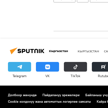
Кыргызстан
КЫРГЫЗСТАН
СА
Telegram
VK
ТikТоk
Rutub
Долбоор жөнүндө
Пайдалануу эрежелери
Байланыш үчү
Cookie колдонуу жана автоматтык логирлөө саясаты
Кайра