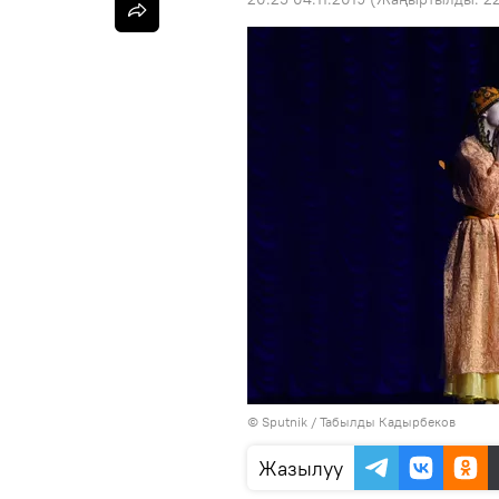
©
Sputnik / Табылды Кадырбеков
Жазылуу