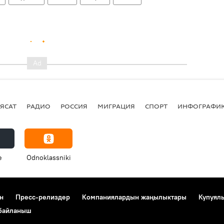
ЯСАТ
РАДИО
РОССИЯ
МИГРАЦИЯ
СПОРТ
ИНФОГРАФИ
e
Odnoklassniki
н
Пресс-релиздер
Компаниялардын жаңылыктары
Купуял
 байланыш