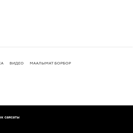
КА
ВИДЕО
МААЛЫМАТ БОРБОР
ык саясаты