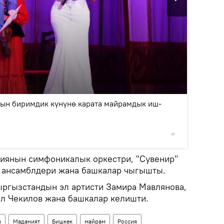
2
/4
ын биримдик күнүнө карата майрамдык иш-
©
Sputni
иянын симфоникалык оркестри, "Сувенир"
й ансамблдери жана башкалар чыгышты.
ргызстандын эл артисти Замира Мавлянова,
ил Чекилов жана башкалар келишти.
н
Маданият
Бишкек
майрам
Россия