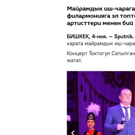
Майрамдык иш-чарага 
филармонияга эл топто
артисттери менен бий
БИШКЕК, 4-ноя. — Sputnik.
карата майрамдык иш-чара 
Концерт Токтогул Сатылга
жатат.