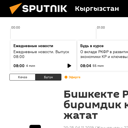
Кыргызстан
00:00
01:00
Ежедневные новости
Будь в курсе
Ежедневные новости. Выпуск
О вкладе РКФР в развити
08:00
экономики КР и ключевы
секторах до 2030 года
08:00
08:04
4 мин
55 мин
Кечээ
Бүгүн
Эфирге
Бишкекте 
биримдик 
жатат
20:25 04.11.2019
(Жаңыртылды:
22