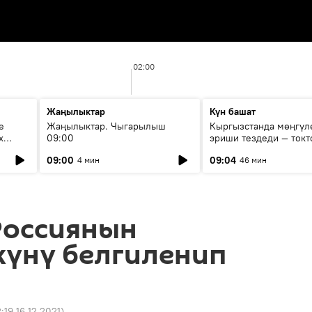
02:00
Жаңылыктар
Күн башат
е
Жаңылыктар. Чыгарылыш
Кыргызстанда мөңгүл
х
09:00
эриши тездеди — токт
мүмкүн эмеспи?
09:00
09:04
4 мин
46 мин
Россиянын
күнү белгиленип
:19 16.12.2021
)