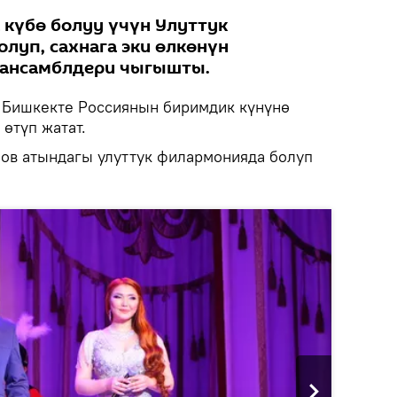
күбө болуу үчүн Улуттук
луп, сахнага эки өлкөнүн
 ансамблдери чыгышты.
Бишкекте Россиянын биримдик күнүнө
өтүп жатат.
нов атындагы улуттук филармонияда болуп