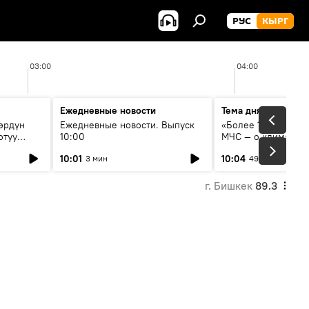
РУС
КЫРГ
03:00
04:00
Ежедневные новости
Тема дня
өрдүн
Ежедневные новости. Выпуск
«Более 1200 сёл в 
отуу
10:00
МЧС — о климате, 
системе оповещен
10:01
10:04
3 мин
49 мин
населения
г. Бишкек
89.3