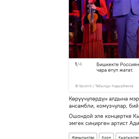
1
/4
н эл артисти Замира
Бишкекте Россиян
ил Чекилов жана башкалар
чара өтүп жатат.
©
Sputnik / Табылды Кадырбеков
Көрүүчүлөрдүн алдына мэр
ансамбли, комузчулар, би
Ошондой эле концертке Кы
эмгек сиңирген артист Ад
Жаңылыктар
Коом
Кыргызста