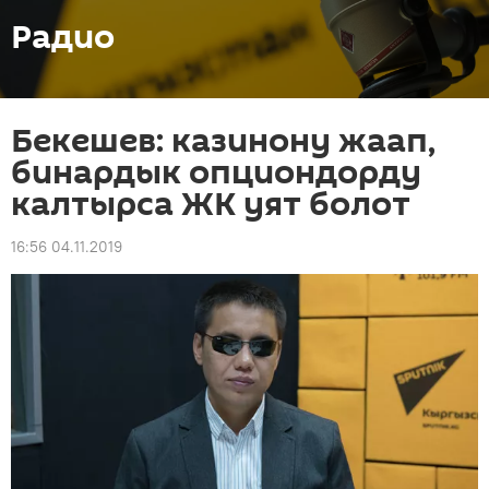
Радио
Бекешев: казинону жаап,
бинардык опциондорду
калтырса ЖК уят болот
16:56 04.11.2019