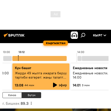
КЫРГ
Кыргызстан
13:00
13:12
14:00
Күн башат
Ежедневные новости
13:00
Жерди 49 жылга ижарага берүү
Ежедневные новости. 
тартиби өзгөрөт: жаңы талаптар
14:00
эмнени көздөйт?
эфир
13:08
14:01
44 мин
3 мин
Кечээ
Бүгүн
г. Бишкек
89.3