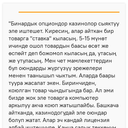
"Бинардык опциондор казинолор сыяктуу
эле иштешет. Киресиң, алар айткан бир
товарга "ставка" кыласың. 5-15 мүнөт
ичинде ошол товардын баасы өсөт же
өспөйт деп божомол кыласың да, утасың
же утуласың. Мен чет мамлекеттердин
бул оюндарды жүргүзүү эрежелери
менен таанышып чыктым. Аларда баары
туура жасалат экен. Биринчиден,
коюлган товар чындыгында бар. Ал эми
бизде жок эле товарга компьютер
аркылуу акча коюп жатышпайбы. Башкача
айтканда, казинодогудай эле оюндар
болуп жатат. Алар эч кандай лицензия
албай иштешүүдө. Канча салык төккөнүн