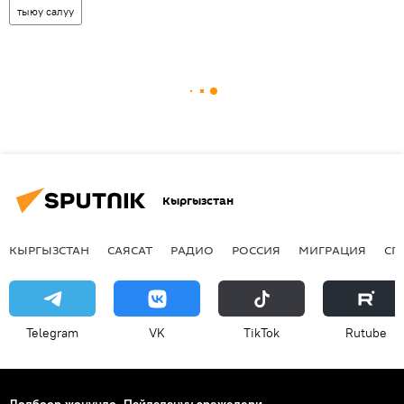
тыюу салуу
Кыргызстан
КЫРГЫЗСТАН
САЯСАТ
РАДИО
РОССИЯ
МИГРАЦИЯ
СП
Telegram
VK
ТikТоk
Rutube