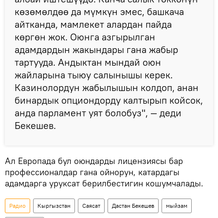
көзөмөлдөө да мүмкүн эмес, башкача
айтканда, мамлекет алардан пайда
көргөн жок. Оюнга азгырылган
адамдардын жакындары гана жабыр
тартууда. Андыктан мындай оюн
жайларына тыюу салынышы керек.
Казинолордун жабылышын колдоп, анан
бинардык опциондорду калтырып койсок,
анда парламент уят болобуз", — деди
Бекешев.
Ал Европада бул оюндарды лицензиясы бар
профессионалдар гана ойнорун, катардагы
адамдарга уруксат берилбестигин кошумчалады.
Радио
Кыргызстан
Саясат
Дастан Бекешев
мыйзам