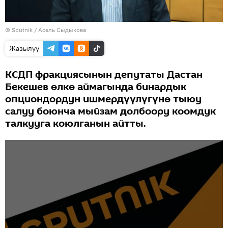
©
Sputnik
/ Асель Сыдыкова
Жазылуу
КСДП фракциясынын депутаты Дастан
Бекешев өлкө аймагында бинардык
опциондордун ишмердүүлүгүнө тыюу
салуу боюнча мыйзам долбоору коомдук
талкууга коюлганын айтты.