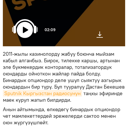
02:09
2011-жылы казинолорду жабуу боюнча мыйзам
кабыл алганбыз. Бирок, тилекке каршы, артынан
эле букмекердик конторалар, тотализатордук
оюндарды ойноткон жайлар пайда болду.
Бинардык опциондор деле ушул сыяктуу азгырык
оюндардын бир түрү. Бул тууралуу Дастан Бекешев
Sputnik Кыргызстан радиосунун
таңкы эфиринде
маек куруп жатып билдирди.
Анын айтымында, өлкөдөгү бинардык опциондор
чет мамлекеттердей эрежелерди сактоо менен
оюн жүргүзүшпөйт.