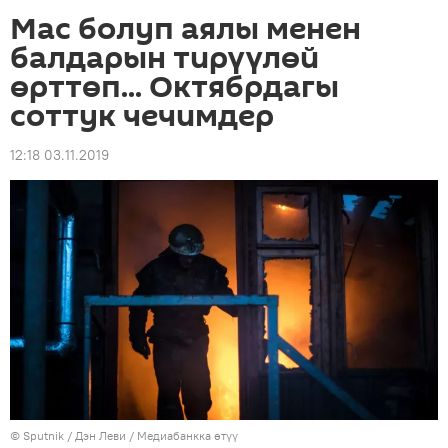
Мас болуп аялы менен
балдарын тирүүлөй
өрттөп... Октябрдагы
соттук чечимдер
12:18 03.11.2019
©
Sputnik
/ Дэн Леви
/
Медиабанкка өтүү