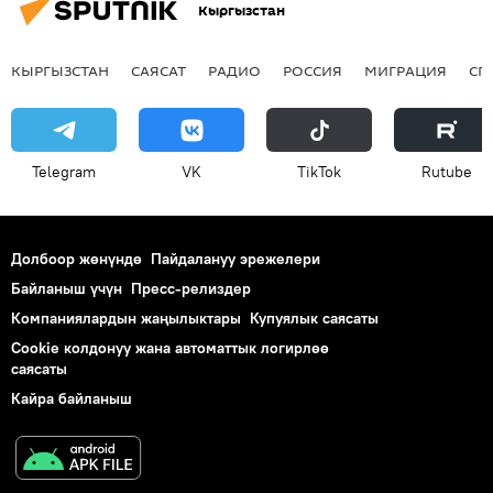
Кыргызстан
КЫРГЫЗСТАН
САЯСАТ
РАДИО
РОССИЯ
МИГРАЦИЯ
СП
Telegram
VK
ТikТоk
Rutube
Долбоор жөнүндө
Пайдалануу эрежелери
Байланыш үчүн
Пресс-релиздер
Компаниялардын жаңылыктары
Купуялык саясаты
Cookie колдонуу жана автоматтык логирлөө
саясаты
Кайра байланыш