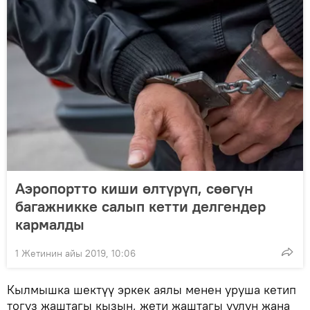
Аэропортто киши өлтүрүп, сөөгүн
багажникке салып кетти делгендер
кармалды
1 Жетинин айы 2019, 10:06
Кылмышка шектүү эркек аялы менен уруша кетип
тогуз жаштагы кызын, жети жаштагы уулун жана