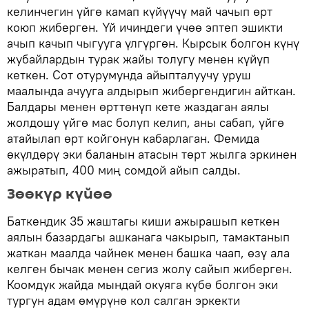
келинчегин үйгө камап күйүүчү май чачып өрт
коюп жиберген. Үй ичиндеги үчөө эптеп эшикти
ачып качып чыгууга үлгүргөн. Кырсык болгон күнү
жубайлардын турак жайы толугу менен күйүп
кеткен. Сот отурумунда айыпталуучу уруш
маалында ачууга алдырып жибергендигин айткан.
Балдары менен өрттөнүп кете жаздаган аялы
жолдошу үйгө мас болуп келип, аны сабап, үйгө
атайылап өрт койгонун кабарлаган. Фемида
өкүлдөрү эки баланын атасын төрт жылга эркинен
ажыратып, 400 миң сомдой айып салды.
Зөөкүр күйөө
Баткендик 35 жаштагы киши ажырашып кеткен
аялын базардагы ашканага чакырып, тамактанып
жаткан маалда чайнек менен башка чаап, өзү ала
келген бычак менен сегиз жолу сайып жиберген.
Коомдук жайда мындай окуяга күбө болгон эки
тургун адам өмүрүнө кол салган эркекти