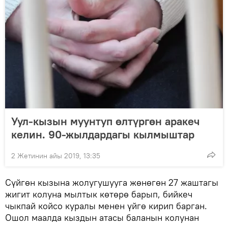
Уул-кызын муунтуп өлтүргөн аракеч
келин. 90-жылдардагы кылмыштар
2 Жетинин айы 2019, 13:35
Сүйгөн кызына жолугушууга жөнөгөн 27 жаштагы
жигит колуна мылтык көтөрө барып, бийкеч
чыкпай койсо куралы менен үйгө кирип барган.
Ошол маалда кыздын атасы баланын колунан