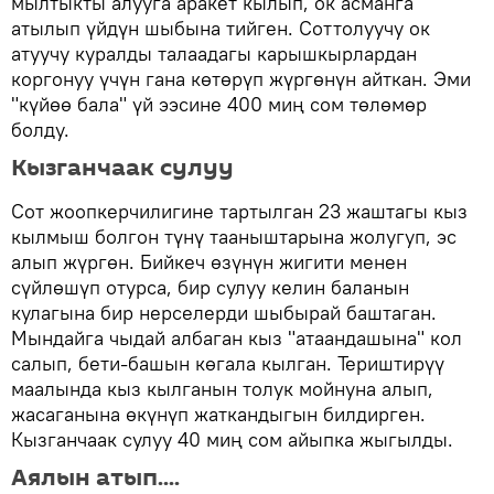
мылтыкты алууга аракет кылып, ок асманга
атылып үйдүн шыбына тийген. Соттолуучу ок
атуучу куралды талаадагы карышкырлардан
коргонуу үчүн гана көтөрүп жүргөнүн айткан. Эми
"күйөө бала" үй ээсине 400 миң сом төлөмөр
болду.
Кызганчаак сулуу
Сот жоопкерчилигине тартылган 23 жаштагы кыз
кылмыш болгон түнү тааныштарына жолугуп, эс
алып жүргөн. Бийкеч өзүнүн жигити менен
сүйлөшүп отурса, бир сулуу келин баланын
кулагына бир нерселерди шыбырай баштаган.
Мындайга чыдай албаган кыз "атаандашына" кол
салып, бети-башын көгала кылган. Териштирүү
маалында кыз кылганын толук мойнуна алып,
жасаганына өкүнүп жаткандыгын билдирген.
Кызганчаак сулуу 40 миң сом айыпка жыгылды.
Аялын атып....