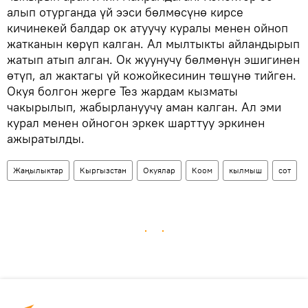
алып отурганда үй ээси бөлмөсүнө кирсе
кичинекей балдар ок атуучу куралы менен ойноп
жатканын көрүп калган. Ал мылтыкты айландырып
жатып атып алган. Ок жуунучу бөлмөнүн эшигинен
өтүп, ал жактагы үй кожойкесинин төшүнө тийген.
Окуя болгон жерге Тез жардам кызматы
чакырылып, жабырлануучу аман калган. Ал эми
курал менен ойногон эркек шарттуу эркинен
ажыратылды.
Жаңылыктар
Кыргызстан
Окуялар
Коом
кылмыш
сот