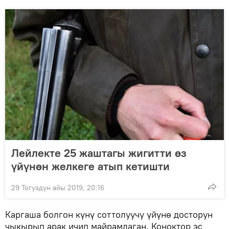
Лейлекте 25 жаштагы жигитти өз
үйүнөн желкеге атып кетишти
29 Тогуздун айы 2019, 20:16
Каргаша болгон күнү соттолуучу үйүнө досторун
чыкырып арак ичип майрамдаган. Коноктор эс