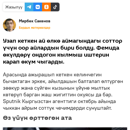
Жазылуу
Мирбек Сакенов
Бардык материалдар
Узап кеткен ай өлкө аймагындагы соттор
үчүн оор айлардын бири болду. Фемида
өкүлдөрү ондогон кылмыш иштерин
карап өкүм чыгарды.
Арасында ажырашып кеткен келинчегин
бычактаган эркек, айылдашын балталап өлтүргөн
зөөкүр жана сүйгөн кызынын үйүнө мылтык
көтөрүп барган жаш жигиттин окуясы да бар.
Sputnik Кыргызстан агенттиги октябрь айында
чыккан айрым соттук чечимдерди сунуштайт.
Өз үйүн өрттөгөн ата