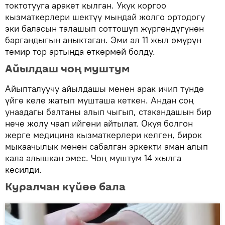
токтотууга аракет кылган. Укук коргоо
кызматкерлери шектүү мындай жолго ортодогу
эки баласын талашып соттошуп жүргөндүгүнөн
баргандыгын аныктаган. Эми ал 11 жыл өмүрүн
темир тор артында өткөрмөй болду.
Айылдаш чоң муштум
Айыпталуучу айылдашы менен арак ичип түндө
үйгө келе жатып мушташа кеткен. Андан соң
унаадагы балтаны алып чыгып, стакандашын бир
нече жолу чаап ийгени айтылат. Окуя болгон
жерге медицина кызматкерлери келген, бирок
мыкаачылык менен сабалган эркекти аман алып
кала алышкан эмес. Чоң муштум 14 жылга
кесилди.
Куралчан күйөө бала