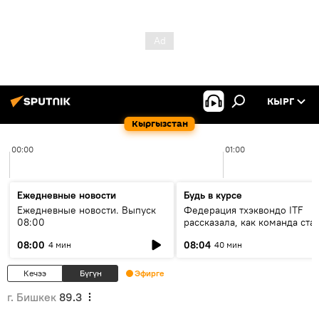
КЫРГ
Кыргызстан
00:00
01:00
Ежедневные новости
Будь в курсе
Ежедневные новости. Выпуск
Федерация тхэквондо ITF
08:00
рассказала, как команда ста
жертвой мошенников
08:00
08:04
4 мин
40 мин
Кечээ
Бүгүн
Эфирге
г. Бишкек
89.3