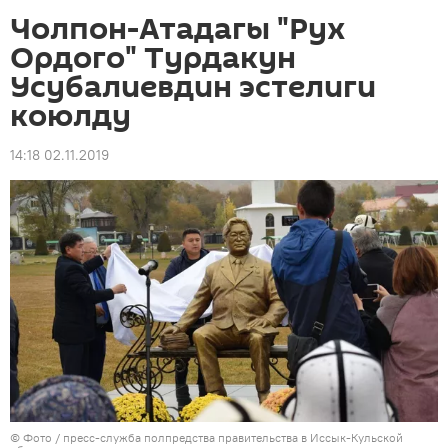
Чолпон-Атадагы "Рух
Ордого" Турдакун
Усубалиевдин эстелиги
коюлду
14:18 02.11.2019
© Фото / пресс-служба полпредства правительства в Иссык-Кульской