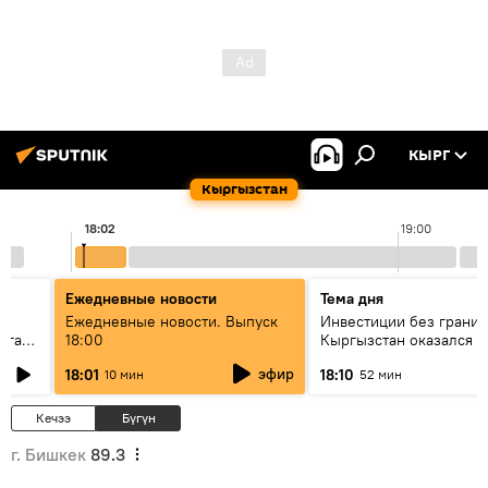
КЫРГ
Кыргызстан
18:02
19:00
Ежедневные новости
Тема дня
Ежедневные новости. Выпуск
Инвестиции без границ
лаган
18:00
Кыргызстан оказался в
внимания бизнеса
эфир
18:01
18:10
10 мин
52 мин
Кечээ
Бүгүн
г. Бишкек
89.3