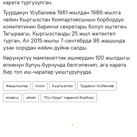
карата тургузулган.
Туурдакун Усубалиев 1961-жылдан 1986-жылга
чейин Кыргызстан Компартиясынын борбордук
комитетинин биринчи секретары болуп иштеген.
Тагыраагы, Кыргызстанды 25 жыл жетектеп
турган. Ал 2015-жылы 7-сентябрда 96 жашында
узак оорудан кийин дүйнө салды.
Көрүнүктүү мамлекеттик ишмердин 100 жылдыгы
өлкөнүн булуң-бурчунда белгиленип, ага карата
бир топ иш-чаралар уюштурулууда.
Жаңылыктар
Коом
Кыргызстан
Турдакун Усубалиев
эскерүү
айкел
"Рух-Ордо" маданий борбору