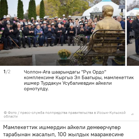
1
/2
Чолпон-Ата шаарындагы "Рух Ордо"
комплексине Кыргыз Эл Баатыры, мамлекеттик
ишмер Турдакун Усубалиевдин айкели
орнотулду.
© Фото / пресс-служба полпредства правительства в Иссык-Кульской
области
Мамлекеттик ишмердин айкели демөөрчүлөр
тарабынан жасалып, 100 жылдык мааракесине