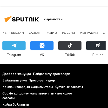
Кыргызстан
КЫРГЫЗСТАН
САЯСАТ
РАДИО
РОССИЯ
МИГРАЦИЯ
СП
Telegram
VK
ТikТоk
Rutube
Долбоор жөнүндө
Пайдалануу эрежелери
Байланыш үчүн
Пресс-релиздер
Компаниялардын жаңылыктары
Купуялык саясаты
Cookie колдонуу жана автоматтык логирлөө
саясаты
Кайра байланыш