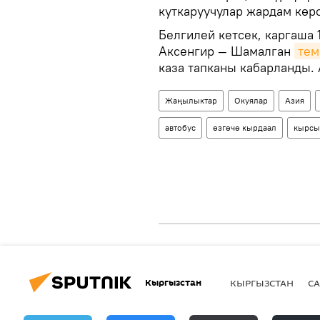
куткаруучулар жардам көр
Белгилей кетсек, каргаша 
Аксенгир — Шамалган
тем
каза тапканы кабарланды. 
Жаңылыктар
Окуялар
Азия
автобус
өзгөчө кырдаал
кырсы
Кыргызстан
КЫРГЫЗСТАН
СА