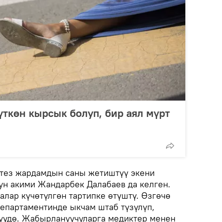
ткөн кырсык болуп, бир аял мүрт
 тез жардамдын саны жетиштүү экени
ун акими Жандарбек Далабаев да келген.
лар күчөтүлгөн тартипке өтүштү. Өзгөчө
епартаментинде ыкчам штаб түзүлүп,
үүдө. Жабырлануучуларга медиктер менен