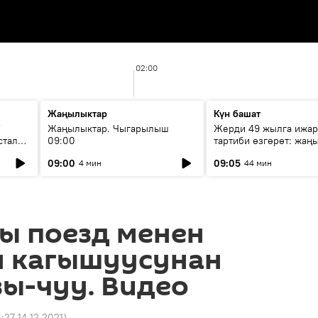
02:00
Жаңылыктар
Күн башат
F
Жаңылыктар. Чыгарылыш
Жерди 49 жылга ижар
стала
09:00
тартиби өзгөрөт: жаңы
эмнени көздөйт?
09:00
09:05
4 мин
44 мин
ы поезд менен
н кагышуусунан
ы-чуу. Видео
4:27 14.12.2021
)