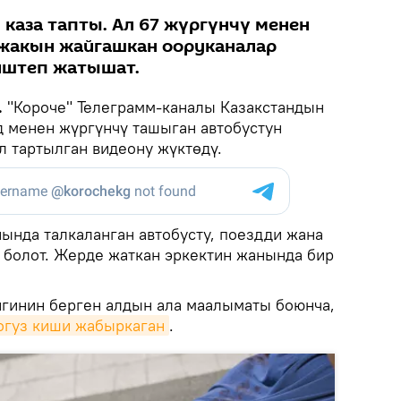
 каза тапты. Ал 67 жүргүнчү менен
 жакын жайгашкан ооруканалар
иштеп жатышат.
.
"Короче" Телеграмм-каналы Казакстандын
 менен жүргүнчү ташыган автобустун
л тартылган видеону жүктөдү.
ында талкаланган автобусту, поездди жана
 болот. Жерде жаткан эркектин жанында бир
гинин берген алдын ала маалыматы боюнча,
огуз киши жабыркаган
.