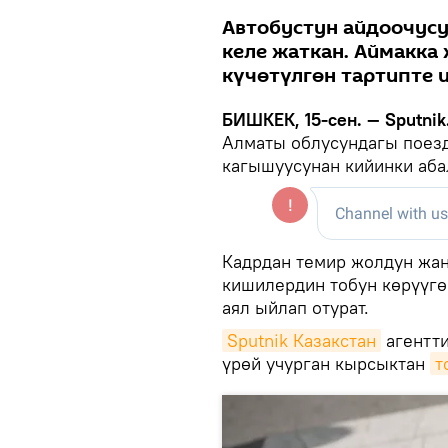
Автобустун айдоочусу
келе жаткан. Аймакка
күчөтүлгөн тартипте 
БИШКЕК, 15-сен. — Sputnik
Алматы облусундагы поезд
кагышуусунан кийинки аба
Кадрдан темир жолдун жан
кишилердин тобун көрүүгө
аял ыйлап отурат.
Sputnik Казакстан
агентти
үрөй учурган кырсыктан
т