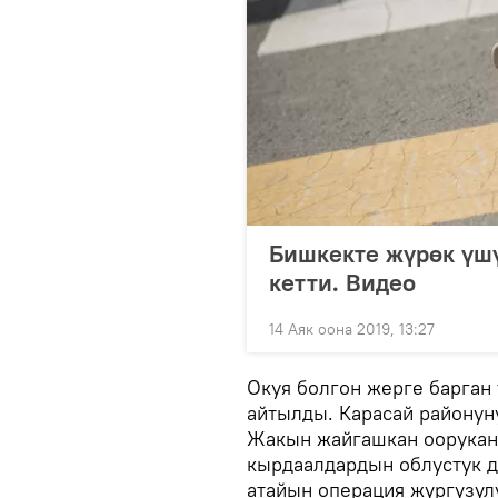
Бишкекте жүрөк үшү
кетти. Видео
14 Аяк оона 2019, 13:27
Окуя болгон жерге барган
айтылды. Карасай районун
Жакын жайгашкан оорукана
кырдаалдардын облустук д
атайын операция жүргүзүл