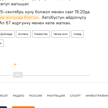
сөтүп жатышат.
15–сентябрь күнү болжол менен саат 19.20да
ир жолунда болгон
. Автобустун айдоочусу
Ал 67 жүргүнчү менен келе жаткан.
Дүйнөдө
Алматы
Казакстан
темир жол
поезд
к
ЯСАТ
РАДИО
РОССИЯ
МИГРАЦИЯ
СПОРТ
ИНФОГРАФИ