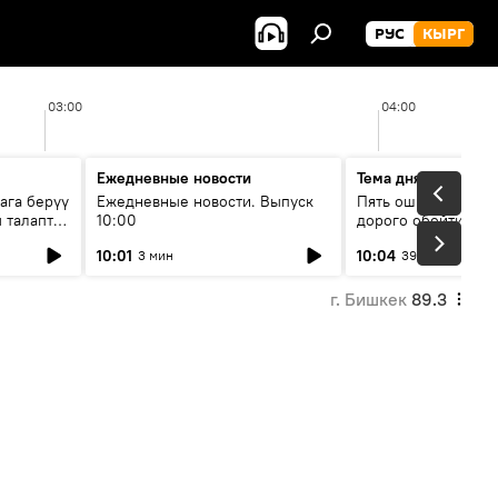
РУС
КЫРГ
03:00
04:00
Ежедневные новости
Тема дня
ага берүү
Ежедневные новости. Выпуск
Пять ошибок котор
 талаптар
10:00
дорого обойтись п
жилья
10:01
10:04
3 мин
39 мин
г. Бишкек
89.3