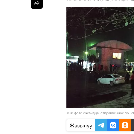
© © фото очевидца, отправленное по Te
Жазылуу