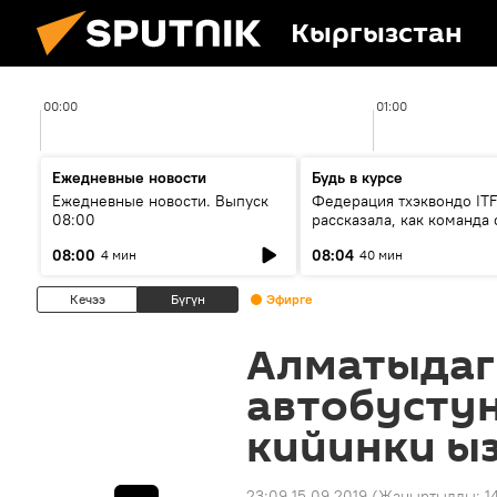
Кыргызстан
00:00
01:00
Ежедневные новости
Будь в курсе
Ежедневные новости. Выпуск
Федерация тхэквондо IT
08:00
рассказала, как команда 
жертвой мошенников
08:00
08:04
4 мин
40 мин
Кечээ
Бүгүн
Эфирге
Алматыдаг
автобусту
кийинки ыз
23:09 15.09.2019
(Жаңыртылды:
1