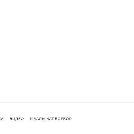
КА
ВИДЕО
МААЛЫМАТ БОРБОР