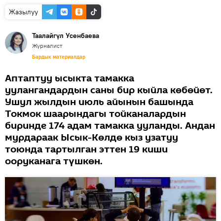
Жазылуу
Таалайгүл Усенбаева
Журналист
Бардык материалдар
Аптаптуу ысыкта тамакка
уулангандардын саны бир кыйла көбөйөт.
Ушул жылдын июль айынын башында
Токмок шаарындагы тойканалардын
биринде 174 адам тамакка ууланды. Андан
мурдараак Ысык-Көлдө кыз узатуу
тоюнда тартылган эттен 19 киши
ооруканага түшкөн.