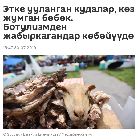
Этке ууланган кудалар, көз
жумган бөбөк.
Ботулизмден
жабыркагандар көбөйүүдө
15:47 30.07.2019
©
Sputnik
/ Евгений Епанчинцев
/
Медиабанкка өтүү