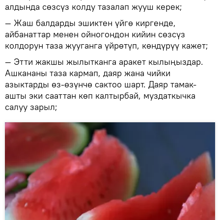
алдында сөзсүз колду тазалап жууш керек;
— Жаш балдарды эшиктен үйгө киргенде,
айбанаттар менен ойногондон кийин сөзсүз
колдорун таза жууганга үйрөтүп, көндүрүү кажет;
— Этти жакшы жылытканга аракет кылыңыздар.
Ашкананы таза кармап, даяр жана чийки
азыктарды өз-өзүнчө сактоо шарт. Даяр тамак-
ашты эки сааттан көп калтырбай, муздаткычка
салуу зарыл;