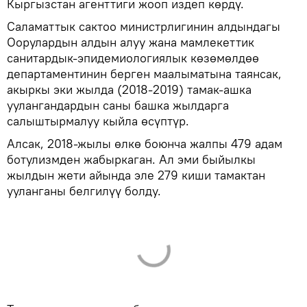
Кыргызстан агенттиги жооп издеп көрдү.
Саламаттык сактоо министрлигинин алдындагы
Оорулардын алдын алуу жана мамлекеттик
санитардык-эпидемиологиялык көзөмөлдөө
департаментинин берген маалыматына таянсак,
акыркы эки жылда (2018-2019) тамак-ашка
уулангандардын саны башка жылдарга
салыштырмалуу кыйла өсүптүр.
Алсак, 2018-жылы өлкө боюнча жалпы 479 адам
ботулизмден жабыркаган. Ал эми быйылкы
жылдын жети айында эле 279 киши тамактан
ууланганы белгилүү болду.