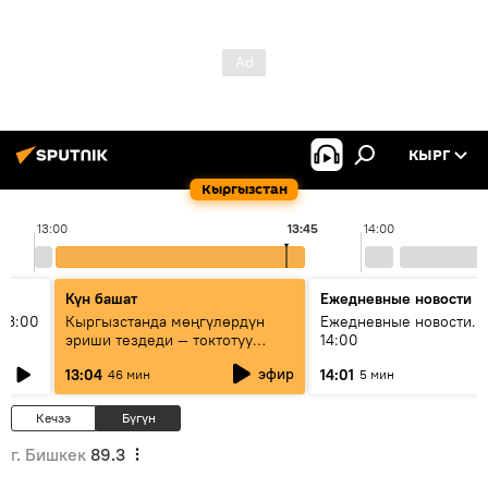
КЫРГ
Кыргызстан
13:00
13:45
14:00
Күн башат
Ежедневные новости
13:00
Кыргызстанда мөңгүлөрдүн
Ежедневные новости. 
эриши тездеди — токтотуу
14:00
мүмкүн эмеспи?
эфир
13:04
14:01
46 мин
5 мин
Кечээ
Бүгүн
г. Бишкек
89.3