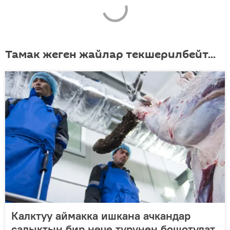
Тамак жеген жайлар текшерилбейт...
Калктуу аймакка ишкана ачкандар
салыктын бир нече түрүнөн бошотулат.