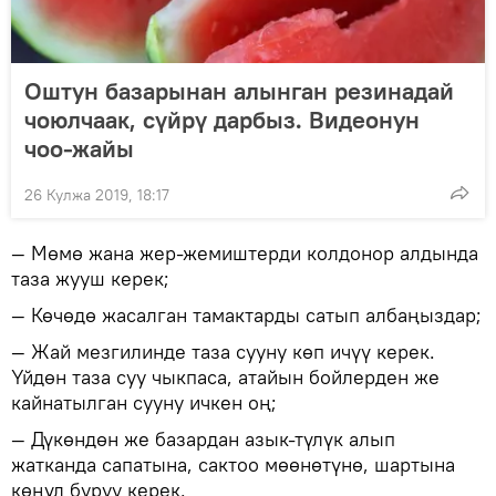
Оштун базарынан алынган резинадай
чоюлчаак, сүйрү дарбыз. Видеонун
чоо-жайы
26 Кулжа 2019, 18:17
— Мөмө жана жер-жемиштерди колдонор алдында
таза жууш керек;
— Көчөдө жасалган тамактарды сатып албаңыздар;
— Жай мезгилинде таза сууну көп ичүү керек.
Үйдөн таза суу чыкпаса, атайын бойлерден же
кайнатылган сууну ичкен оң;
— Дүкөндөн же базардан азык-түлүк алып
жатканда сапатына, сактоо мөөнөтүнө, шартына
көңүл буруу керек.