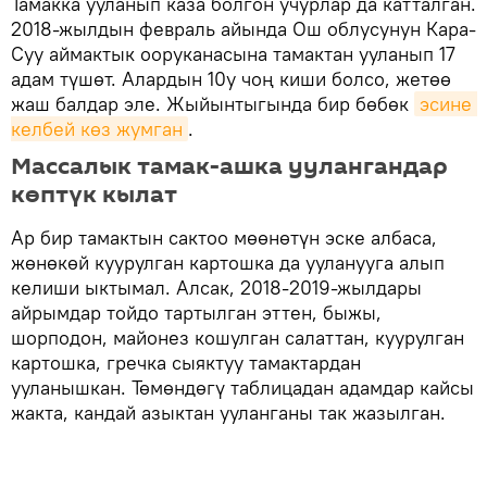
Тамакка ууланып каза болгон учурлар да катталган.
2018-жылдын февраль айында Ош облусунун Кара-
Суу аймактык ооруканасына тамактан ууланып 17
адам түшөт. Алардын 10у чоң киши болсо, жетөө
жаш балдар эле. Жыйынтыгында бир бөбөк
эсине 
келбей көз жумган
.
Массалык тамак-ашка уулангандар
көптүк кылат
Ар бир тамактын сактоо мөөнөтүн эске албаса,
жөнөкөй куурулган картошка да ууланууга алып
келиши ыктымал. Алсак, 2018-2019-жылдары
айрымдар тойдо тартылган эттен, быжы,
шорподон, майонез кошулган салаттан, куурулган
картошка, гречка сыяктуу тамактардан
ууланышкан. Төмөндөгү таблицадан адамдар кайсы
жакта, кандай азыктан ууланганы так жазылган.