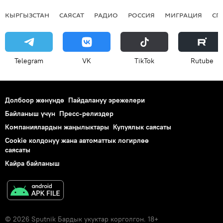
КЫРГЫЗСТАН
САЯСАТ
РАДИО
РОССИЯ
МИГРАЦИЯ
СП
Telegram
VK
ТikТоk
Rutube
Долбоор жөнүндө
Пайдалануу эрежелери
Байланыш үчүн
Пресс-релиздер
Компаниялардын жаңылыктары
Купуялык саясаты
Cookie колдонуу жана автоматтык логирлөө
саясаты
Кайра байланыш
© 2026 Sputnik Бардык укуктар корголгон. 18+