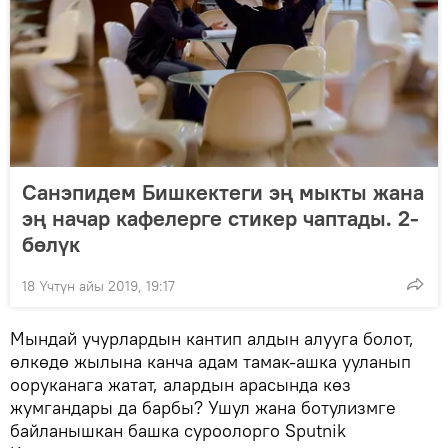
Санэпидем Бишкектеги эң мыкты жана
эң начар кафелерге стикер чаптады. 2-
бөлүк
18 Үчтүн айы 2019, 19:17
Мындай учурлардын кантип алдын алууга болот,
өлкөдө жылына канча адам тамак-ашка ууланып
ооруканага жатат, алардын арасында көз
жумгандары да барбы? Ушул жана ботулизмге
байланышкан башка суроолорго Sputnik