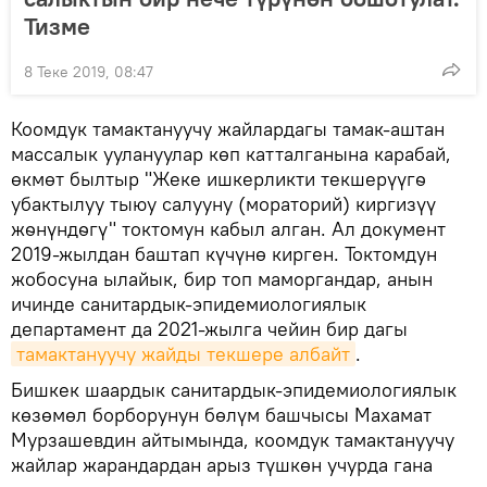
Тизме
8 Теке 2019, 08:47
Коомдук тамактануучу жайлардагы тамак-аштан
массалык уулануулар көп катталганына карабай,
өкмөт былтыр "Жеке ишкерликти текшерүүгѳ
убактылуу тыюу салууну (мораторий) киргизүү
жѳнүндѳгү" токтомун кабыл алган. Ал документ
2019-жылдан баштап күчүнө кирген. Токтомдун
жобосуна ылайык, бир топ маморгандар, анын
ичинде санитардык-эпидемиологиялык
департамент да 2021-жылга чейин бир дагы
тамактануучу жайды текшере албайт
.
Бишкек шаардык санитардык-эпидемиологиялык
көзөмөл борборунун бөлүм башчысы Махамат
Мурзашевдин айтымында, коомдук тамактануучу
жайлар жарандардан арыз түшкөн учурда гана