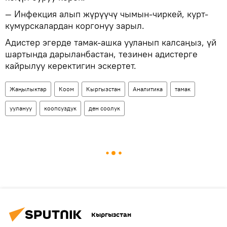
— Инфекция алып жүрүүчү чымын-чиркей, курт-
кумурскалардан коргонуу зарыл.
Адистер эгерде тамак-ашка ууланып калсаңыз, үй
шартында дарыланбастан, тезинен адистерге
кайрылуу керектигин эскертет.
Жаңылыктар
Коом
Кыргызстан
Аналитика
тамак
уулануу
коопсуздук
ден соолук
Кыргызстан