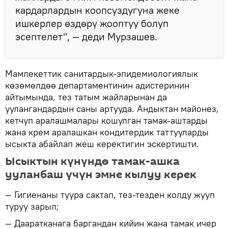
кардарлардын коопсуздугуна жеке
ишкерлер өздөрү жооптуу болуп
эсептелет", — деди Мурзашев.
Мамлекеттик санитардык-эпидемиологиялык
көзөмөлдөө департаментинин адистеринин
айтымында, тез татым жайларынан да
уулангандардын саны артууда. Андыктан майонез,
кетчуп аралашмалары кошулган тамак-аштарды
жана крем аралашкан кондитердик таттууларды
ысыкта абайлап жеш керектигин эскертишти.
Ысыктын күнүндө тамак-ашка
ууланбаш үчүн эмне кылуу керек
— Гигиенаны туура сактап, тез-тезден колду жууп
туруу зарыл;
— Дааратканага баргандан кийин жана тамак ичер