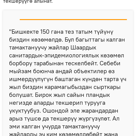
текшерүүгө алынат.
"Бишкекте 150 гана тез татым түйүнү
биздин көзөмөлдө. Бул багыттагы калган
тамактануучу жайлар Шаардык
санитардык-эпидемиологиялык көзөмөл
борбору тарабынан тескелбейт. Себеби
мыйзам боюнча андай объектилер өз
ишмердүүлүгүн баштаган күндөн тарта үч
жыл биздин карамагыбыздан сырткары
болушат. Бирок жыл сайын пландык
негизде аларды текшерип турууга
укуктуубуз. Ошондой эле жарандардан
арыз түшсө да текшерүү жүргүзүлөт. Ал
эми калган учурда тамактануучу
жайларды эч ким көзөмөлдөбөйт жана