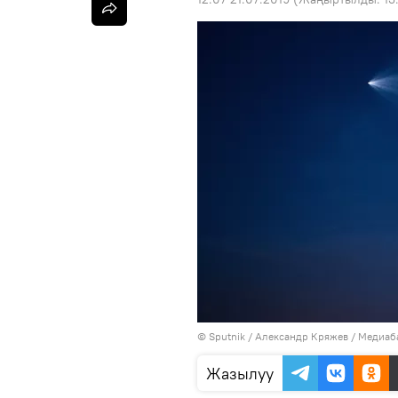
©
Sputnik
/ Александр Кряжев
/
Медиаба
Жазылуу