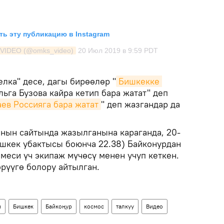
ь эту публикацию в Instagram
 VIDEO (@omks_video)
20 Июл 2019 в 9:59 PDT
лка" десе, дагы бирөөлөр "
Бишкекке 
га Бузова кайра кетип бара жатат" деп
ев Россияга бара жатат
" деп жазгандар да
нын сайтында жазылганына караганда, 20-
Бишкек убактысы боюнча 22.38) Байконурдан
меси үч экипаж мүчөсү менен учуп кеткен.
рүүгө болору айтылган.
н
Бишкек
Байкоңур
космос
талкуу
Видео