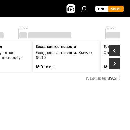
РУС
КЫРГ
18:00
19:00
ы
Ежедневные новости
Тема дня
уп өткөн
Ежедневные новости. Выпуск
On air
 токтолобуз
18:00
18:01
18:07
5 мин
30 мин
г. Бишкек
89.3