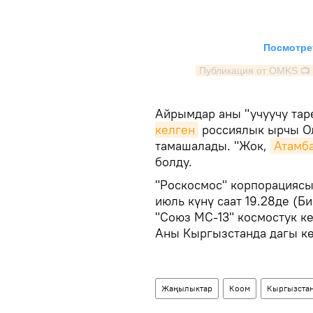
Посмотрет
Публикация от OMKS 📺
Айрымдар аны "учуучу таре
келген
россиялык ырчы Оль
тамашалады. "Жок,
Атамба
болду.
"Роскосмос" корпорациясы
июль күнү саат 19.28де (
"Союз МС-13" космостук ке
Аны Кыргызстанда дагы кө
Жаңылыктар
Коом
Кыргызста