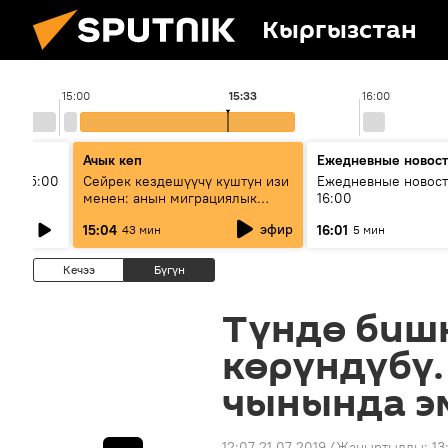
Кыргызстан
15:00
15:33
16:00
Ачык кеп
Ежедневные новос
ыш 15:00
Сейрек кездешүүчү куштун изи
Ежедневные новост
менен: анын миграциялык
16:00
жолу эмнеден кабар берет?
эфир
15:04
16:01
43 мин
5 мин
Кечээ
Бүгүн
Түндө биш
көрүндүбү
чынында э
12:07 21.07.2019
(Жаңыртылды:
13