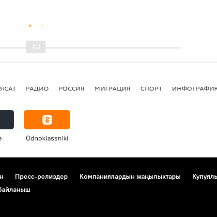
ЯСАТ
РАДИО
РОССИЯ
МИГРАЦИЯ
СПОРТ
ИНФОГРАФИ
e
Odnoklassniki
н
Пресс-релиздер
Компаниялардын жаңылыктары
Купуял
 байланыш