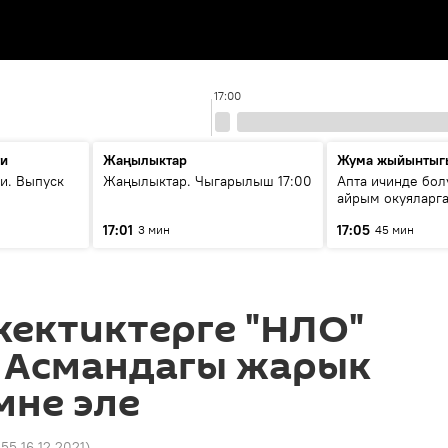
17:00
ти
Жаңылыктар
Жума жыйынтыг
и. Выпуск
Жаңылыктар. Чыгарылыш 17:00
Апта ичинде бол
айрым окуяларга
17:01
17:05
3 мин
45 мин
кектиктерге "НЛО"
. Асмандагы жарык
мне эле
:55 16.12.2021
)