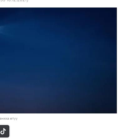
нкка өтүү