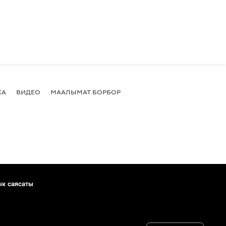
КА
ВИДЕО
МААЛЫМАТ БОРБОР
ык саясаты