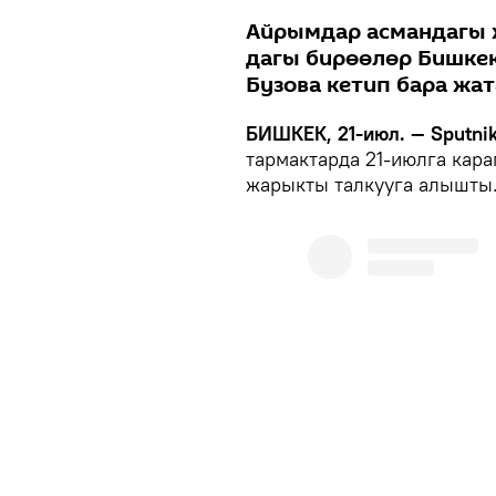
Айрымдар асмандагы ж
дагы бирөөлөр Бишкек
Бузова кетип бара жа
БИШКЕК, 21-июл. — Sputnik
тармактарда 21-июлга кара
жарыкты талкууга алышты