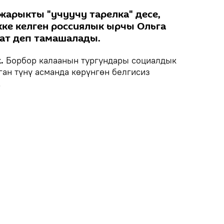
арыкты "учуучу тарелка" десе,
ке келген россиялык ырчы Ольга
тат деп тамашалады.
.
Борбор калаанын тургундары социалдык
ган түнү асманда көрүнгөн белгисиз
.