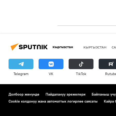
Кыргызстан
КЫРГЫЗСТАН
СА
Telegram
VK
ТikТоk
Rutub
Долбоор жөнүндө
Пайдалануу эрежелери
Байланыш үчү
Cookie колдонуу жана автоматтык логирлөө саясаты
Кайра