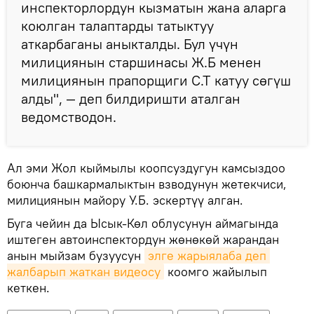
инспекторлордун кызматын жана аларга
коюлган талаптарды татыктуу
аткарбаганы аныкталды. Бул үчүн
милициянын старшинасы Ж.Б менен
милициянын прапорщиги С.Т катуу сөгүш
алды", — деп билдиришти аталган
ведомстводон.
Ал эми Жол кыймылы коопсуздугун камсыздоо
боюнча башкармалыктын взводунун жетекчиси,
милициянын майору У.Б. эскертүү алган.
Буга чейин да Ысык-Көл облусунун аймагында
иштеген автоинспектордун жөнөкөй жарандан
анын мыйзам бузуусун
элге жарыялаба деп 
жалбарып жаткан видеосу
коомго жайылып
кеткен.