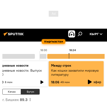
КЫРГ
Кыргызстан
18:00
18:24
едневные новости
Между строк
едневные новости. Выпуск
Как кошки захватили мировую
:00
литературу
эфир
:00
18:06
6 мин
49 мин
Кечээ
Бүгүн
г. Бишкек
89.3