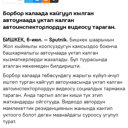
Борбор калаада кайгуул кылган
автоунаада уктап калган
автоинспекторлордун видеосу тараган.
БИШКЕК, 6-июл. — Sputnik.
Бишкек шаарынын
Жол кыймылы коопсуздугун камсыздоо боюнча
башкармалыгы автоунаада уктап калган
кызматкерлерди жазалады. Бул туурасында
аталган мекемеден билдиришти.
Борбор калаада төбөсүндөгү жарыгы күйүп-өчүп
иштеп турган кайгуул автоунаасында уктап калган
автоинспекторлордун видеосу социалдык тармакка
тараган. Анда тартып алган киши тук этип
жаткандарды ойготууда. Видеодо автордун
мамлекеттик резиденциянын жанында кантип
уктоого болот деген маанайдагы суроосу угулуп
турат.