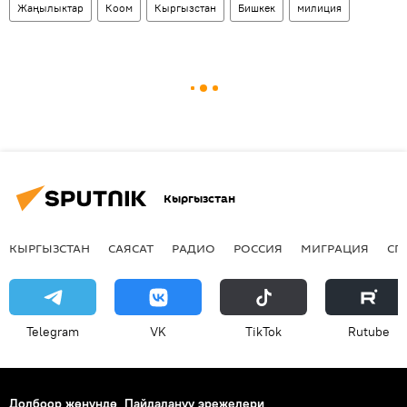
Жаңылыктар
Коом
Кыргызстан
Бишкек
милиция
Кыргызстан
КЫРГЫЗСТАН
САЯСАТ
РАДИО
РОССИЯ
МИГРАЦИЯ
СП
Telegram
VK
ТikТоk
Rutube
Долбоор жөнүндө
Пайдалануу эрежелери