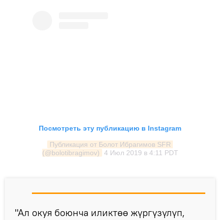
Посмотреть эту публикацию в Instagram
Публикация от Болот Ибрагимов SFR 
(@bolotibragimov)
4 Июл 2019 в 4:11 PDT
"Ал окуя боюнча иликтөө жүргүзүлүп,