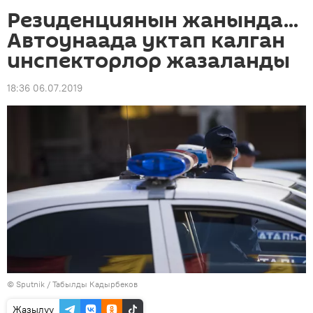
Резиденциянын жанында...
Автоунаада уктап калган
инспекторлор жазаланды
18:36 06.07.2019
©
Sputnik / Табылды Кадырбеков
Жазылуу