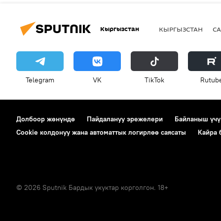
Кыргызстан
КЫРГЫЗСТАН
СА
Telegram
VK
ТikТоk
Rutub
Долбоор жөнүндө
Пайдалануу эрежелери
Байланыш үчү
Cookie колдонуу жана автоматтык логирлөө саясаты
Кайра
© 2026 Sputnik Бардык укуктар корголгон. 18+