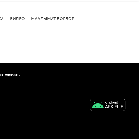
КА
ВИДЕО
МААЛЫМАТ БОРБОР
ык саясаты