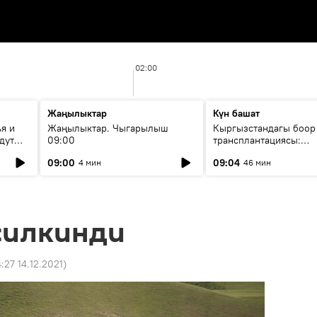
02:00
Жаңылыктар
Күн башат
я и
Жаңылыктар. Чыгарылыш
Кыргызстандагы боор
дут
09:00
трансплантациясы:
жетишкендиктер жана
09:00
09:04
4 мин
46 мин
келечеги
силкинди
4:27 14.12.2021
)