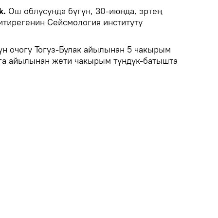
k.
Ош облусунда бүгүн, 30-июнда, эртең
титирегенин Сейсмология институту
үн очогу Тогуз-Булак айылынан 5 чакырым
га айылынан жети чакырым түндүк-батышта