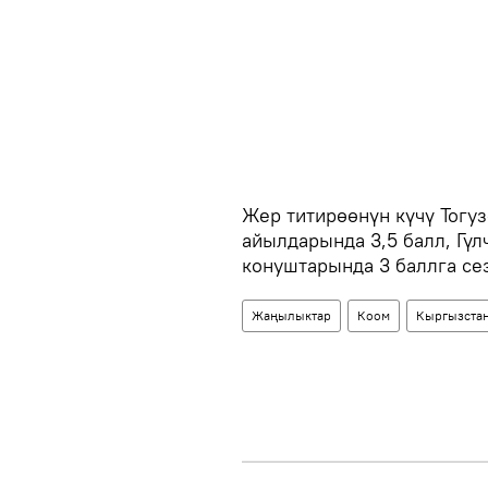
Жер титирөөнүн күчү Тогуз
айылдарында 3,5 балл, Гү
конуштарында 3 баллга се
Жаңылыктар
Коом
Кыргызста