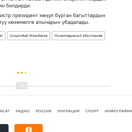
ин билдирди.
стр президент көңүл бурган багыттардын
туу көзөмөлгө алынарын убадалады.
ат
Сооронбай Жээнбеков
Мухаммедкалый Абылгазиев
ЯСАТ
РАДИО
РОССИЯ
МИГРАЦИЯ
СПОРТ
ИНФОГРАФИ