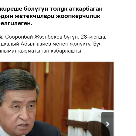
киреше бөлүгүн толук аткарбаган
рдын жетекчилери жоопкерчилик
елгилеген.
k.
Сооронбай Жээнбеков бүгүн, 28-июнда,
дкалый Абылгазиев менен жолукту. Бул
алымат кызматынан кабарлашты.