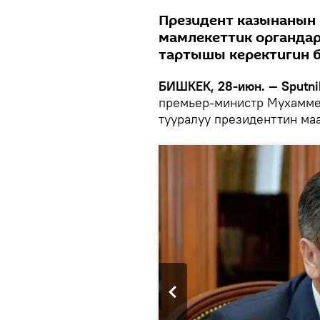
Президент казынанын 
мамлекеттик органда
тартышы керектигин б
БИШКЕК, 28-июн. — Sputni
премьер-министр Мухамме
тууралуу президенттин ма