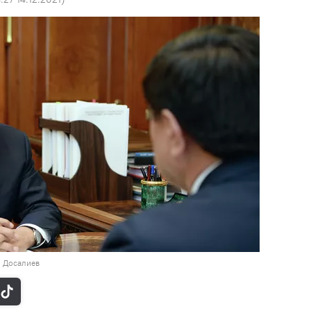
н Досалиев