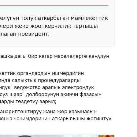
өлүгүн толук аткарбаган мамлекеттик
лери жеке жоопкерчилик тартышы
алаган президент.
шка дагы бир катар маселелерге көңүлүн
екеттик органдардын ишмердигин
чинде салыктык процедураларды
ндүк" ведомство аралык электрондук
псуз шаар" долбоорунун экинчи фазасын
арды тездетүү зарыл;
санариптештирүү жана жер казынасын
оюнча чечимдеринин аткарылышы жетиштүү