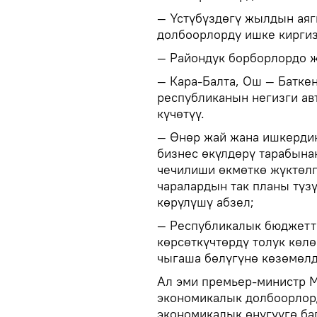
— Үстүбүздөгү жылдын аяг
долбоорлорду ишке киргиз
— Райондук борборлордо ж
— Кара-Балта, Ош — Батке
республиканын негизги а
күчөтүү.
— Өнөр жай жана ишкердик
бизнес өкүлдөрү тарабына
чечилиши өкмөткө жүктөлг
чаралардын так планы түз
көрүлүшү абзел;
— Республикалык бюджетт
көрсөткүчтөрдү толук көл
чыгаша бөлүгүнө көзөмөлд
Ал эми премьер-министр 
экономикалык долбоорлор
экономикалык өнүгүүгө б