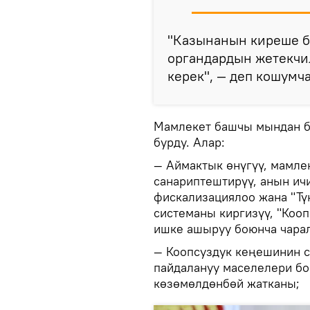
"Казынанын киреше б
органдардын жетекчи
керек", — деп кошумч
Мамлекет башчы мындан ба
бурду. Алар:
— Аймактык өнүгүү, мамл
санариптештирүү, анын и
фискализациялоо жана "Тү
системаны киргизүү, "Коо
ишке ашыруу боюнча чарал
— Коопсуздук кеңешинин 
пайдалануу маселелери б
көзөмөлдөнбөй жатканы;