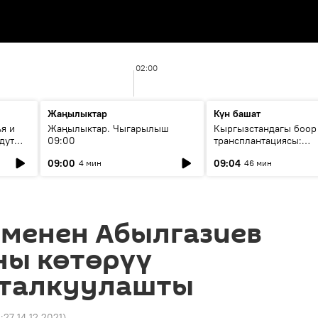
02:00
Жаңылыктар
Күн башат
я и
Жаңылыктар. Чыгарылыш
Кыргызстандагы боор
дут
09:00
трансплантациясы:
жетишкендиктер жана
09:00
09:04
4 мин
46 мин
келечеги
 менен Абылгазиев
ны көтөрүү
 талкуулашты
4:27 14.12.2021
)