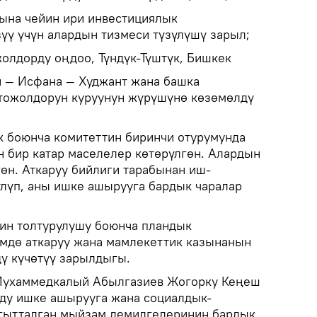
ына чейин ири инвестициялык
үү үчүн алардын тизмеси түзүлүшү зарыл;
олдорду оңдоо, Түндүк-Түштүк, Бишкек
н — Исфана — Худжант жана башка
втожолдорун куруунун жүрүшүнө көзөмөлдү
 боюнча комитеттин биринчи отурумунда
н бир катар маселелер көтөрүлгөн. Алардын
өн. Аткаруу бийлиги тарабынан иш-
үлүп, аны ишке ашырууга бардык чаралар
ин толтурулушу боюнча пландык
өмдө аткаруу жана мамлекеттик казынанын
ү күчөтүү зарылдыгы.
Мухаммедкалый Абылгазиев Жогорку Кеңеш
ду ишке ашырууга жана социалдык-
агытталган мыйзам демилгелеринин бардык