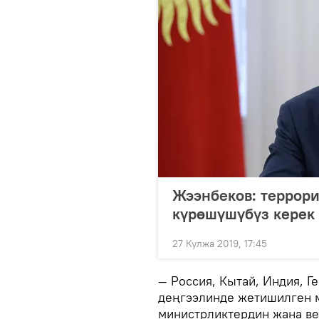
Жээнбеков: террор
күрөшүшүбүз керек
27 Кулжа 2019, 17:45
— Россия, Кытай, Индия, 
деңгээлинде жетишилген 
министрликтердин жана в