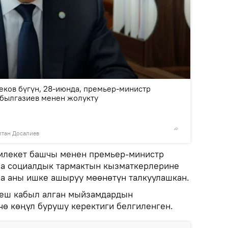
2
/2
ков бүгүн, 28-июнда, премьер-министр
былгазиев менен жолукту
лтан Досалиев
©
Пресс-
амлекет башчы менен премьер-министр
на социалдык тармактын кызматкерлерине
а аны ишке ашыруу мөөнөтүн талкуулашкан.
еш кабыл алган мыйзамдардын
ө көңүл бурушу керектиги белгиленген.