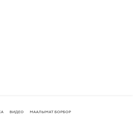
КА
ВИДЕО
МААЛЫМАТ БОРБОР