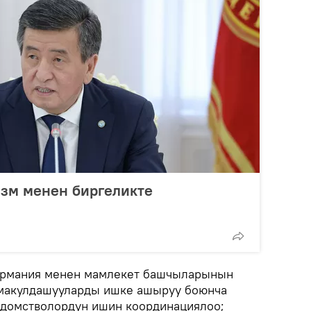
изм менен биргеликте
Германия менен мамлекет башчыларынын
макулдашууларды ишке ашыруу боюнча
едомстволордун ишин координациялоо;