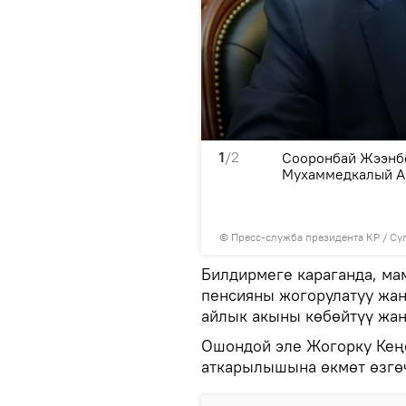
1
/2
чы менен премьер-министр
Сооронбай Жээнбе
к тармактын
Мухаммедкалый А
үү жана аны ишке ашыруу
©
Пресс-служба президента КР / Су
Билдирмеге караганда, м
пенсияны жогорулатуу жа
айлык акыны көбөйтүү жан
Ошондой эле Жогорку Кең
аткарылышына өкмөт өзгөч