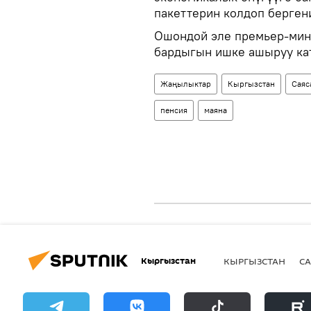
пакеттерин колдоп берген
Ошондой эле премьер-мини
бардыгын ишке ашыруу ка
Жаңылыктар
Кыргызстан
Саяс
пенсия
маяна
Кыргызстан
КЫРГЫЗСТАН
СА