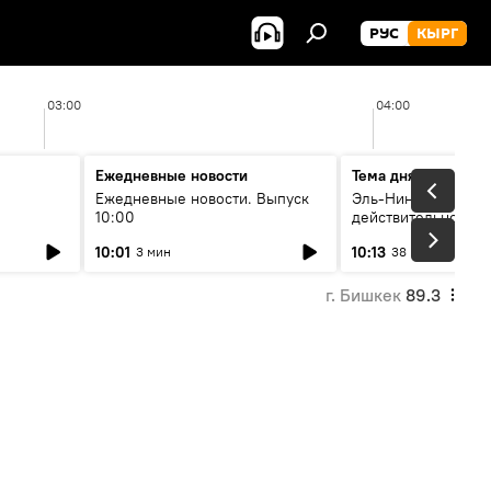
РУС
КЫРГ
03:00
04:00
Ежедневные новости
Тема дня
Ежедневные новости. Выпуск
Эль-Ниньо, жара и 
10:00
действительно вли
 өнүгүү
погоду в Кыргызст
10:01
10:13
3 мин
38 мин
г. Бишкек
89.3