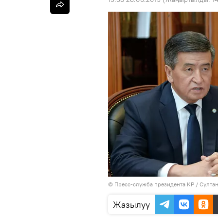
©
Пресс-служба президента КР / Султа
Жазылуу