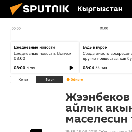
Кыргызстан
00:00
01:00
Ежедневные новости
Будь в курсе
Ежедневные новости. Выпуск
Среда вместо воскресень
08:00
другие новшества: как бу
проходить выборы в КР?
08:00
08:04
4 мин
38 мин
Кечээ
Бүгүн
Эфирге
Жээнбеков
айлык акы
маселесин
15:38 28.06.2019
(Жаңыртылды:
1